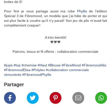
boites de 6!
Pour finir je vous partage aussi ma robe
Phyllis
de l'édition
Spécial 3 de Fibremood, un modèle que j'ai hâte de porter et qui
est plus facile à coudre qu'il n'y parait! Son jeu de plis m'avait fait
complètement craquer!
A très bientôt!
🧡🧡🧡
Patrons, tissus et fil offerts - collaboration commerciale
#jupe
#top
#chemise
#Haut
#Blouse
#FibreMood
#FibremoodAlix
#FibremoodElisa
#Polytex
#collaboration commerciale
rémunérée
#FibremoodPhyllis
Partager