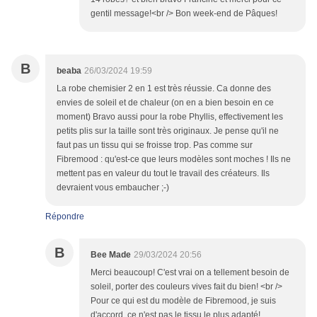
gentil message!<br /> Bon week-end de Pâques!
B
beaba
26/03/2024 19:59
La robe chemisier 2 en 1 est très réussie. Ca donne des
envies de soleil et de chaleur (on en a bien besoin en ce
moment) Bravo aussi pour la robe Phyllis, effectivement les
petits plis sur la taille sont très originaux. Je pense qu'il ne
faut pas un tissu qui se froisse trop. Pas comme sur
Fibremood : qu'est-ce que leurs modèles sont moches ! Ils ne
mettent pas en valeur du tout le travail des créateurs. Ils
devraient vous embaucher ;-)
Répondre
B
Bee Made
29/03/2024 20:56
Merci beaucoup! C'est vrai on a tellement besoin de
soleil, porter des couleurs vives fait du bien! <br />
Pour ce qui est du modèle de Fibremood, je suis
d'accord, ce n'est pas le tissu le plus adapté!