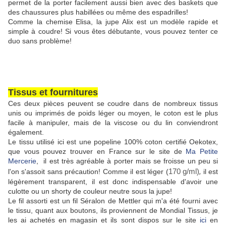
permet de la porter facilement aussi bien avec des baskets que
des chaussures plus habillées ou même des espadrilles!
Comme la chemise Elisa, la jupe Alix est un modèle rapide et
simple à coudre! Si vous êtes débutante, vous pouvez tenter ce
duo sans problème!
Tissus et fournitures
Ces deux pièces peuvent se coudre dans de nombreux tissus
unis ou imprimés de poids léger ou moyen, le coton est le plus
facile à manipuler, mais de la viscose ou du lin conviendront
également.
Le tissu utilisé ici est une popeline 100% coton certifié Oekotex,
que vous pouvez trouver en France sur le site de
Ma Petite
Mercerie
, il est très agréable à porter mais se froisse un peu si
170 g/ml)
,
l'on s'assoit sans précaution! Comme il est léger (
il est
légèrement transparent, il est donc indispensable d'avoir une
culotte ou un shorty de couleur neutre sous la jupe!
Le fil assorti est un fil Séralon de Mettler qui m'a été fourni avec
le tissu, quant aux boutons, ils proviennent de Mondial Tissus, je
les ai achetés en magasin et ils sont dispos sur le site
ici
en