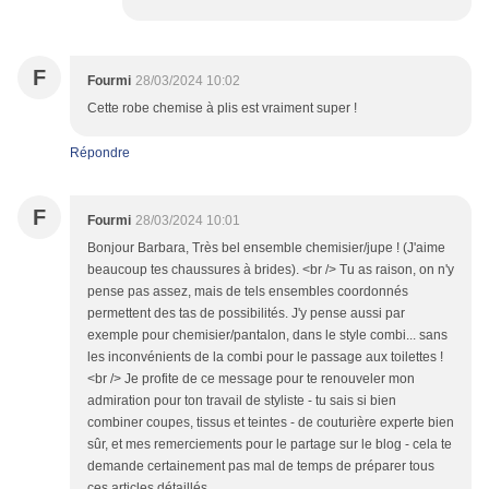
F
Fourmi
28/03/2024 10:02
Cette robe chemise à plis est vraiment super !
Répondre
F
Fourmi
28/03/2024 10:01
Bonjour Barbara, Très bel ensemble chemisier/jupe ! (J'aime
beaucoup tes chaussures à brides). <br /> Tu as raison, on n'y
pense pas assez, mais de tels ensembles coordonnés
permettent des tas de possibilités. J'y pense aussi par
exemple pour chemisier/pantalon, dans le style combi... sans
les inconvénients de la combi pour le passage aux toilettes !
<br /> Je profite de ce message pour te renouveler mon
admiration pour ton travail de styliste - tu sais si bien
combiner coupes, tissus et teintes - de couturière experte bien
sûr, et mes remerciements pour le partage sur le blog - cela te
demande certainement pas mal de temps de préparer tous
ces articles détaillés.