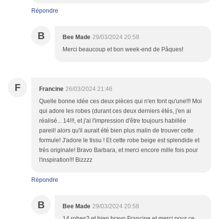
Répondre
B
Bee Made
29/03/2024 20:58
Merci beaucoup et bon week-end de Pâques!
F
Francine
26/03/2024 21:46
Quelle bonne idée ces deux pièces qui n'en font qu'une!!! Moi
qui adore les robes (durant ces deux derniers étés, j'en ai
réalisé... 14!!!, et j'ai l'impression d'être toujours habillée
pareil! alors qu'il aurait été bien plus malin de trouver cette
formule! J'adore le tissu ! Et cette robe beige est splendide et
très originale! Bravo Barbara, et merci encore mille fois pour
l'inspiration!!! Bizzzz
Répondre
B
Bee Made
29/03/2024 20:58
14 robes? et bien bravo Francine et merci pour ce