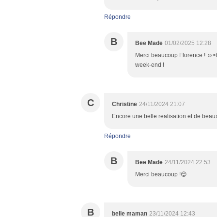
Répondre
B
Bee Made
01/02/2025 12:28
Merci beaucoup Florence ! ☺️<br
week-end !
C
Christine
24/11/2024 21:07
Encore une belle realisation et de beau
Répondre
B
Bee Made
24/11/2024 22:53
Merci beaucoup !😊
B
belle maman
23/11/2024 12:43