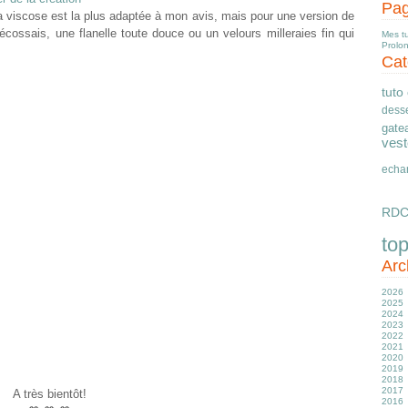
Pa
 viscose est la plus adaptée à mon avis, mais pour une version de
cossais, une flanelle toute douce ou un velours milleraies fin qui
Mes t
Prolo
Cat
tuto
desse
gate
vest
echa
RD
to
Arc
2026
2025
Ju
2024
J
D
2023
M
N
D
2022
Av
O
N
D
2021
M
S
O
N
D
2020
Fé
Ju
S
S
N
D
2019
J
J
A
A
O
N
D
2018
M
Ju
Ju
S
O
N
D
2017
Av
J
J
Ju
S
O
N
D
A très bientôt!
2016
M
M
M
J
A
S
O
N
D