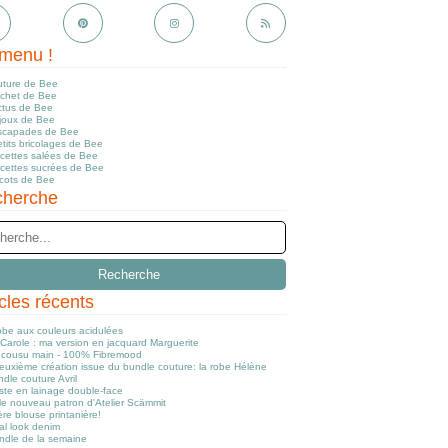
menu !
uture de Bee
ochet de Bee
ctus de Bee
ijoux de Bee
scapades de Bee
tits bricolages de Bee
ecettes salées de Bee
ecettes sucrées de Bee
icots de Bee
herche
icles récents
obe aux couleurs acidulées
Carole : ma version en jacquard Marguerite
cousu main - 100% Fibremood
euxième création issue du bundle couture: la robe Hélène
dle couture Avril
ste en lainage double-face
le nouveau patron d'Atelier Scämmit
re blouse printanière!
al look denim
ndle de la semaine