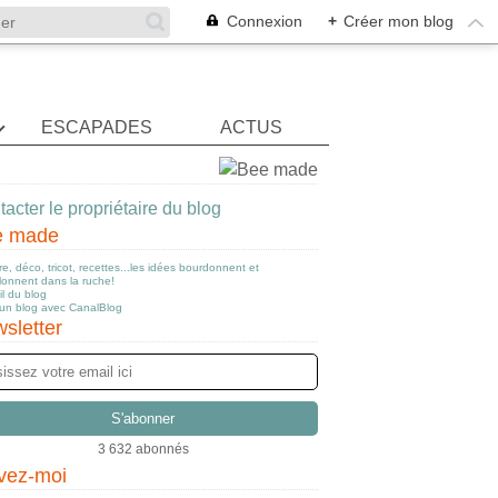
Connexion
+
Créer mon blog
ESCAPADES
ACTUS
acter le propriétaire du blog
e made
e, déco, tricot, recettes...les idées bourdonnent et
llonnent dans la ruche!
l du blog
 un blog avec CanalBlog
sletter
3 632 abonnés
vez-moi