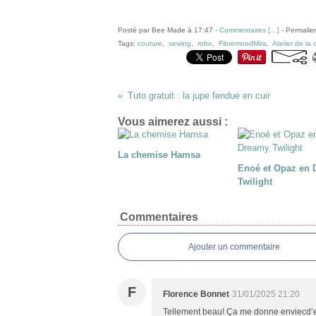
Posté par Bee Made à 17:47 -
Commentaires [
…
]
- Permalien
Tags:
couture
,
sewing
,
robe
,
FibremoodMira
,
Atelier de la 
Tuto gratuit : la jupe fendue en cuir
Vous aimerez aussi :
La chemise Hamsa
Enoé et Opaz en
Twilight
Commentaires
Ajouter un commentaire
F
Florence Bonnet
31/01/2025 21:20
Tellement beau! Ça me donne enviecd’e