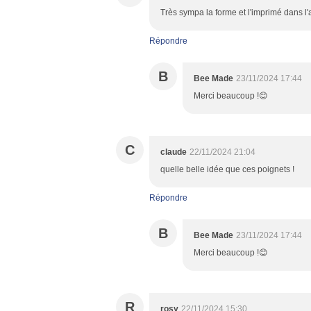
Très sympa la forme et l'imprimé dans l'
Répondre
B
Bee Made
23/11/2024 17:44
Merci beaucoup !😊
C
claude
22/11/2024 21:04
quelle belle idée que ces poignets !
Répondre
B
Bee Made
23/11/2024 17:44
Merci beaucoup !😊
R
rosy
22/11/2024 15:30