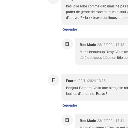
très jolie robe comme dab mais ne pas sor
porter de genre de robe mais vous tout 
d'oeuvre ? <br /> bravo continuez de no
Répondre
B
Bee Made
23/11/2024 17:43
Merci beaucoup Rosy! Vous avez
déjà quelques idées en tête pou
F
Fourmi
22/11/2024 13:16
Bonjour Barbara, Voilà une bien jolie rob
feuilles d'automne. Bravo !
Répondre
B
Bee Made
23/11/2024 17:41