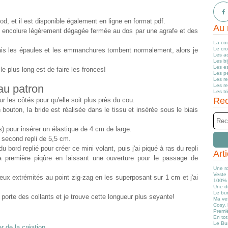
od, et il est disponible également en ligne en format pdf.
Au 
 encolure légèrement dégagée fermée au dos par une agrafe et des
La co
Le cr
ais les épaules et les emmanchures tombent normalement, alors je
Les a
Les b
Les e
e plus long est de faire les fronces!
Les pe
Les r
au patron
Les r
Les tr
Rec
ur les côtés pour qu'elle soit plus près du cou.
 bouton, la bride est réalisée dans le tissu et insérée sous le biais
s) pour insérer un élastique de 4 cm de large.
n second repli de 5,5 cm.
u bord replié pour créer ce mini volant, puis j'ai piqué à ras du repli
Art
la première piqûre en laissant une ouverture pour le passage de
Une r
Veste 
deux extrémités au point zig-zag en les superposant sur 1 cm et j'ai
100% 
Une d
Le bun
e porte des collants et je trouve cette longueur plus seyante!
Ma ve
Cosy, 
Premiè
En tot
Le Bu
er de la création