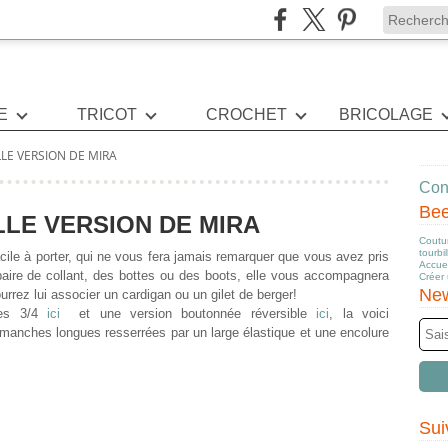
E
TRICOT
CROCHET
BRICOLAGE
LE VERSION DE MIRA
Cont
Be
LE VERSION DE MIRA
Coutur
tourbi
facile à porter, qui ne vous fera jamais remarquer que vous avez pris
Accuei
aire de collant, des bottes ou des boots, elle vous accompagnera
Créer
New
urrez lui associer un cardigan ou un gilet de berger!
hes 3/4
ici
et une version boutonnée réversible
ici
, la voici
 manches longues resserrées par un large élastique et une encolure
Sui