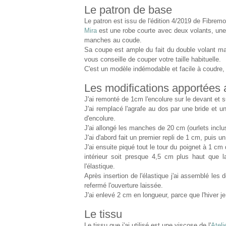
Le patron de base
Le patron est issu de l'édition 4/2019 de Fibremo
Mira
est une robe courte avec deux volants, une
manches au coude.
Sa coupe est ample du fait du double volant m
vous conseille de couper votre taille habituelle.
C'est un modèle indémodable et facile à coudre, l
Les modifications apportées 
J'ai remonté de 1cm l'encolure sur le devant et s
J'ai remplacé l'agrafe au dos par une bride et un
d'encolure.
J'ai allongé les manches de 20 cm (ourlets inclu
J'ai d'abord fait un premier repli de 1 cm, puis u
J'ai ensuite piqué tout le tour du poignet à 1 cm d
intérieur soit presque 4,5 cm plus haut que 
l'élastique.
Après insertion de l'élastique j'ai assemblé les 
refermé l'ouverture laissée.
J'ai enlevé 2 cm en longueur, parce que l'hiver j
Le tissu
Le tissu que j'ai utilisé est une viscose de l'
Ateli