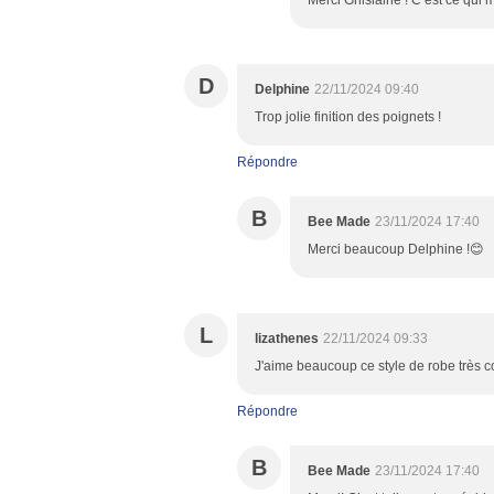
Merci Ghislaine ! C’est ce qui 
D
Delphine
22/11/2024 09:40
Trop jolie finition des poignets !
Répondre
B
Bee Made
23/11/2024 17:40
Merci beaucoup Delphine !😊
L
lizathenes
22/11/2024 09:33
J'aime beaucoup ce style de robe très c
Répondre
B
Bee Made
23/11/2024 17:40