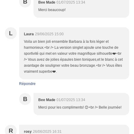
B
Bee Made
01/07/2025 13:34
Merci beaucoup!
L
Laura
29/06/2025 15:00
Voila un bien joli ensemble Barbara à la fois léger et
harmonieux.<br /> La version singlet ajoute une touche de
sportivité qui met en valeur votre magnifique silhouette❤️<br
/> Vous avez de jolies épaules bien toniques,et le blanc à cet
avantage de souligner votre beau bronzage.<br /> Vous êtes
vraiment superbe❤️.
Répondre
B
Bee Made
01/07/2025 13:34
Merci pour les compliments! 😊<br /> Belle journée!
R
rosy
26/06/2025 16:31