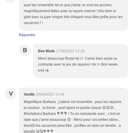
quel bel ensemble !et ce que j'aime ce sont les poches
magnifiquement faites avec la rayure marron ! très bien le
gilet avec la jupe longue très élégant vous êtes prête pour les
vacances ! !
Répondre
B
Bee Made
27/06/2025 12:20
Merci beaucoup Rosy!<br /> J’aime bien aussi ce
contraste avec le jeu de rayures !<br /> Bon week-
end !☀️
V
Vanille
26/06/2025 15:46
Magnifique Barbara , j’adore cet ensemble , pour les rayures ,
la couleur , la forme , quel talent et quelle classe 😍😍😍 ,
félicitations Barbara 💐💐💐 ! Tu es ravissante avec , c’est un
style que j’aime beaucoup 😍 . Merci pour ces belles idées ,
bientôt les vacances peut être , profites en bien en famille , a
bientôt 😘🥰💐💐💐