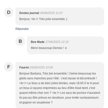
D
Denise journal
26/06/2025 11:07
Bonjour, <br /> Très jolie ensemble ;)
Répondre
B
Bee Made
27/06/2025 12:15
Merci beaucoup Denise ! ☺️
F
Fourmi
26/06/2025 10:06
Bonjour Barbara, Très bel ensemble ! J'aime beaucoup les
gilets sans manches pour l'été : c'est classe et décontracté !
<br /> Le tissu a de bien jolies teintes, mais 18.65 € le m pour
un tissu à rayures imprimées au lieu d'être tissé-teint, c'est
quand même cher non ? <br /> Les sacs de poches n'auraient
ils pas pu être prévus en doublure, pour éviter surépaisseurs
et gagner en souplesse ?