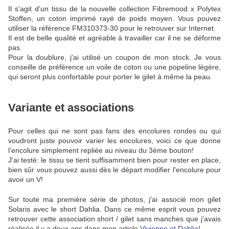
Il s'agit d'un tissu de la nouvelle collection Fibremood x Polytex
Stoffen, un coton imprimé rayé de poids moyen. Vous pouvez
utiliser la référence FM310373-30 pour le retrouver sur Internet.
Il est de belle qualité et agréable à travailler car il ne se déforme
pas.
Pour la doublure, j'ai utilisé un coupon de mon stock. Je vous
conseille de préférence un voile de coton ou une popeline légère,
qui seront plus confortable pour porter le gilet à même la peau.
Variante et associations
Pour celles qui ne sont pas fans des encolures rondes ou qui
voudront juste pouvoir varier les encolures, voici ce que donne
l'encolure simplement repliée au niveau du 3ème bouton!
J'ai testé: le tissu se tient suffisamment bien pour rester en place,
bien sûr vous pouvez aussi dès le départ modifier l'encolure pour
avoir un V!
Sur toute ma première série de photos, j'ai associé mon gilet
Solaris avec le short Dahlia. Dans ce même esprit vous pouvez
retrouver cette association short / gilet sans manches que j'avais
réalisée il y a deux ans dans mon article
Vivienne et Dahlia
!