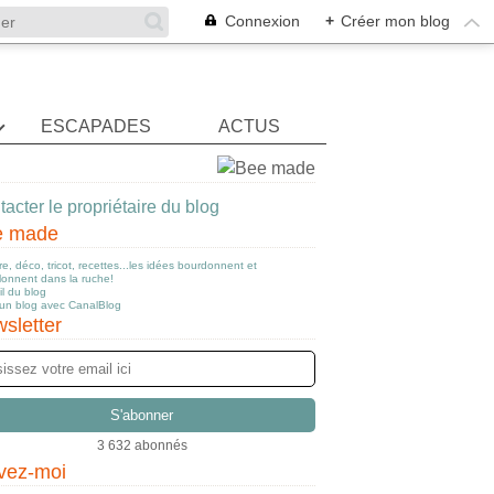
Connexion
+
Créer mon blog
ESCAPADES
ACTUS
acter le propriétaire du blog
e made
e, déco, tricot, recettes...les idées bourdonnent et
llonnent dans la ruche!
l du blog
 un blog avec CanalBlog
sletter
3 632 abonnés
vez-moi