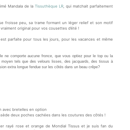
mprimé Mandala de la
Tissuthèque LR
, qui matchait parfaitement
i se froisse peu, sa trame formant un léger relief et son motif
 vraiment original pour vos cousettes d’été !
 est parfaite pour tous les jours, pour les vacances et même
le ne comporte aucune fronce, que vous optiez pour le top ou la
s moyen tels que des velours lisses, des jacquards, des tissus à
rsion extra longue fendue sur les côtés dans un beau crêpe?
 avec bretelles en option
i possède deux poches cachées dans les coutures des côtés !
ucker rayé rose et orange de Mondial Tissus
et je suis fan du