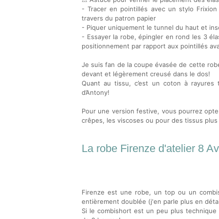
- Tracer en pointillés avec un stylo Frixion
travers du patron papier
- Piquer uniquement le tunnel du haut et insé
- Essayer la robe, épingler en rond les 3 élas
positionnement par rapport aux pointillés ava
Je suis fan de la coupe évasée de cette rob
devant et légèrement creusé dans le dos!
Quant au tissu, c’est un coton à rayures 
d’Antony!
Pour une version festive, vous pourrez opte
crêpes, les viscoses ou pour des tissus plu
La robe Firenze d'atelier 8 Avr
Firenze est une robe, un top ou un combish
entièrement doublée (j'en parle plus en déta
Si le combishort est un peu plus technique 