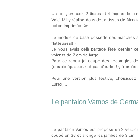
Un top , un hack, 2 tissus et 4 façons de le 
d
Voici Milly
réalisé dans deux tissus
e Mondi
coton imprimée !😍
Le modèle de base possède des manches au
flatteuses!!!)
Je vous avais déjà partagé l’été dernier c
volants de 7 cm de large.
Pour ce rendu j’ai coupé des rectangles de
(double épaisseur et pas d’ourlet !), fronc
Pour une version plus festive, choisissez d
Lurex,...
Le pantalon Vamos de Germa
Le pantalon Vamos est proposé en 2 versions
coupé en 36 et allongé les jambes de 3 cm.