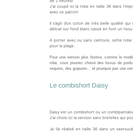
de 2 heures!
J'ai coupé ici la robe en taille 36 dans l'i
avec ce patron!
Il s’agit d’un coton de très belle qualité qu
délicat sur fond blanc cassé en font un tissu
A porter avec ou sans ceinture, cette robe
pour la plage.
Pour une version plus festive, comme le modè
robe, vous pourrez choisir des tissus de poid
sequins, des guipures... et pourquoi pas une ve
Le combishort Daisy
Daisy est un combishort ou un combipantalon
J'ai choisi ici la version sans bretelles qu
Je l’ai réalisé en taille 36 dans un seers