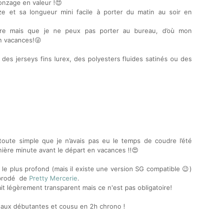
ronzage en valeur !😍
ze et sa longueur mini facile à porter du matin au soir en
ore mais que je ne peux pas porter au bureau, d’où mon
n vacances!😜
des jerseys fins lurex, des polyesters fluides satinés ou des
ute simple que je n’avais pas eu le temps de coudre l’été
nière minute avant le départ en vacances !!😍
té le plus profond (mais il existe une version SG compatible 😉)
c brodé de
Pretty Mercerie
.
it légèrement transparent mais ce n'est pas obligatoire!
 aux débutantes et cousu en 2h chrono !