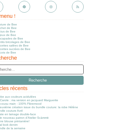
menu !
uture de Bee
ochet de Bee
ctus de Bee
ijoux de Bee
scapades de Bee
tits bricolages de Bee
ecettes salées de Bee
ecettes sucrées de Bee
icots de Bee
herche
icles récents
obe aux couleurs acidulées
Carole : ma version en jacquard Marguerite
cousu main - 100% Fibremood
euxième création issue du bundle couture: la robe Hélène
dle couture Avril
ste en lainage double-face
le nouveau patron d'Atelier Scämmit
re blouse printanière!
al look denim
ndle de la semaine