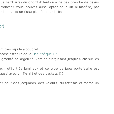
que l'embarras du choix! Attention à ne pas prendre de tissus
s froncée! Vous pouvez aussi opter pour un bi-matière, par
le haut et un tissu plus fin pour le bas!
od
t très rapide à coudre!
iscose effet lin de la
Tissuthèque LR
.
i augmenté sa largeur à 3 cm en élargissant jusqu’à 5 cm sur les
x motifs très lumineux et ce type de jupe portefeuille est
e aussi avec un T-shirt et des baskets !😊
ter pour des jacquards, des velours, du taffetas et même un