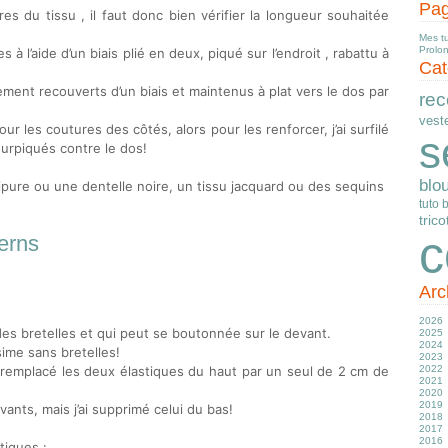
Pa
res du tissu , il faut donc bien vérifier la longueur souhaitée
Mes t
Prolo
 l’aide d’un biais plié en deux, piqué sur l’endroit , rabattu à
Cat
ment recouverts d’un biais et maintenus à plat vers le dos par
rec
vest
our les coutures des côtés, alors pour les renforcer, j’ai surfilé
s
surpiqués contre le dos!
blo
ipure ou une dentelle noire, un tissu jacquard ou des sequins
tuto 
trico
c
erns
Arc
2026
es bretelles et qui peut se boutonnée sur le devant.
2025
Ju
2024
J
D
sime sans bretelles!
2023
M
N
D
’ai remplacé les deux élastiques du haut par un seul de 2 cm de
2022
Av
O
N
D
2021
M
S
O
N
D
2020
Fé
Ju
S
S
N
D
2019
J
J
A
A
O
N
D
ants, mais j’ai supprimé celui du bas!
2018
M
Ju
Ju
S
O
N
D
2017
Av
J
J
Ju
S
O
N
D
2016
M
M
M
J
A
S
O
N
D
tiques :