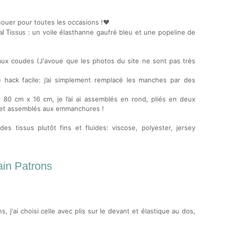
nouer pour toutes les occasions !❤️
: un voile élasthanne gaufré bleu et une popeline de
al Tissus
x coudes (J'avoue que les photos du site ne sont pas très
e hack facile: j’ai simplement remplacé les manches par des
 80 cm x 16 cm, je l’ai ai assemblés en rond, pliés en deux
és et assemblés aux emmanchures !
es tissus plutôt fins et fluides: viscose, polyester, jersey
in Patrons
, j'ai choisi celle
avec plis sur le devant et élastique au dos,