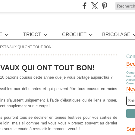
E
TRICOT
CROCHET
BRICOLAGE
ESTIVAUX QUI ONT TOUT BON!
Cont
Be
IVAUX QUI ONT TOUT BON!
Coutur
tourbi
10 patrons cousus cette année que je vous partage aujourd'hui ?
Accuei
Créer
New
essibles aux débutantes et qui peuvent être tous cousus en moins
ins s'ajustent uniquement à l'aide d'élastiques ou de liens à nouer,
bent souplement sur le corps!
ls pourront tous se décliner en tenues festives pour vos sorties de
core loin, mais si comme moi vous vous y prenez souvent au dernier
Sui
s sous le coude à ressortir le moment venu!!!