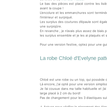
Le bas des pièces est placé contre les lisiè
avant la coupe !
L’encolure et les emmanchures sont terminées à
l’intérieur et surpiqué.
Les surplus des coutures d’épaule sont égale
une surpiqûre.
En revanche , je n’avais plus assez de biais p
les surplus ensemble et je les ai plaqués et 
Pour une version festive, optez pour une gu
La robe Chloé d'Evelyne patt
Chloé est une robe ou un top, qui possède d
Là encore, j'ai opté pour une version simplis
Je l’ai cousue dans ma taille habituelle et j
large placé à 2 cm du bord!
Pas de changement pour les 3 élastiques suiv
Astuce pour vérifier le placement des élas
⚠