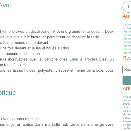
Avril
Au 
La co
Le cr
prit kimono avec un décolleté en V et une grande fente devant. Deux
Les a
Les b
e jolis plis sur le buste, et permettent de dessiner la taille.
Les e
x fois et noués sur le devant.
Les pe
Les r
 une fois devant et je les ai noués au dos.
Les r
Les tr
 fait aucune modification.
Rec
eurs incroyables que j’ai déniché chez
Ellen
à Troyes! C’est un
un touché soie!
tous les tissus fluides: polyester, viscose et même de la soie, vous
Art
brique
Une r
Veste 
100% 
Une d
Le bun
Ma ve
Cosy, 
be avec ou sans manches.
Premiè
’ai réalisé dans ma taille habituelle dans une guipure
es et je l
En tot
Le Bu