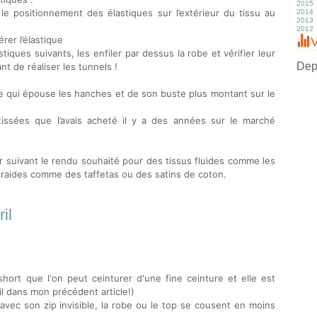
2015
Fé
Av
Av
M
Ju
A
S
O
N
D
 le positionnement des élastiques sur l’extérieur du tissu au
2014
J
M
M
Av
J
Ju
A
S
O
N
D
2013
Fé
Fé
M
M
J
Ju
Ju
S
O
N
D
2012
J
J
Fé
Av
M
J
J
A
S
O
N
D
J
M
Av
M
M
Ju
Ju
S
O
N
D
rer l’élastique
V
Fé
M
Av
Av
J
J
A
S
O
N
tiques suivants, les enfiler par dessus la robe et vérifier leur
J
Fé
M
M
M
M
Ju
A
S
O
J
Fé
Fé
Av
Av
J
Ju
A
S
Depu
nt de réaliser les tunnels !
J
J
M
M
M
J
Ju
A
Fé
Fé
Av
M
J
Ju
J
J
M
Av
M
J
e qui épouse les hanches et de son buste plus montant sur le
Fé
M
Av
M
J
Fé
M
Av
J
Fé
M
tissées que l’avais acheté il y a des années sur le marché
J
Fé
r suivant le rendu souhaité pour des tissus fluides comme les
s raides comme des taffetas ou des satins de coton.
il
ort que l'on peut ceinturer d'une fine ceinture et elle est
il dans mon précédent article!)
avec son zip invisible, la robe ou le top se cousent en moins