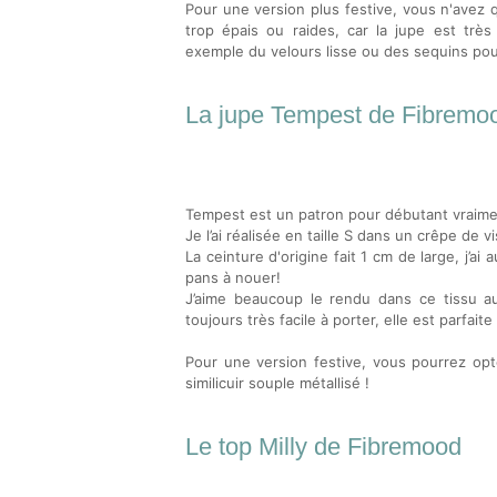
Pour une version plus festive, vous n'avez 
trop épais ou raides, car la jupe est trè
exemple du velours lisse ou des sequins pour 
La jupe Tempest de Fibremo
Tempest est un patron pour débutant vraimen
Je l’ai réalisée en taille S dans un crêpe de v
La ceinture d'origine fait 1 cm de large, j’a
pans à nouer!
J’aime beaucoup le rendu dans ce tissu au
toujours très facile à porter, elle est parfait
Pour une version festive, vous pourrez op
similicuir souple métallisé !
Le top Milly de Fibremood