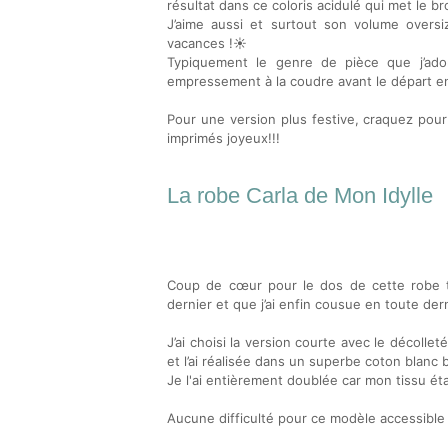
résultat dans ce coloris acidulé qui met le b
J’aime aussi et surtout son volume oversi
vacances !☀️
Typiquement le genre de pièce que j’ad
empressement à la coudre avant le départ e
Pour une version plus festive, craquez pour 
imprimés joyeux!!!
La robe Carla de Mon Idylle
Coup de cœur pour le dos de cette robe to
dernier et que j’ai enfin cousue en toute der
J’ai choisi la version courte avec le décolle
et l’ai réalisée dans un superbe coton blan
Je l'ai entièrement doublée car mon tissu éta
Aucune difficulté pour ce modèle accessible