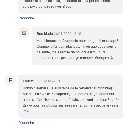
J'adore le choix du tissu, la couleur et tu la portes si bien.Je
suis ravie de te retrouver. Bises
Répondre
B
Bee Made
28/11/2025 16:16
Merci beaucoup Jeannette pour ton gentil message !
Comme je l'ai écrit plus bas, j'ai eu quelques soucis
de santé, mais l'envie de coudre est toujours
présente, il faut juste que je retrouve l'énergie ! 😘
F
Fourmi
25/11/2025 20:11
Bonsoir Barbara, Je suis ravie de te retrouver sur ton blog !
<br /> Cette veste est superbe, tu la portes magnifiquement...
et tes coiffure lisse et couleur éclaircie te vont très bien ! <br />
Bravo pour les photos réalisées en harmonie avec cette veste
kaki...
Répondre