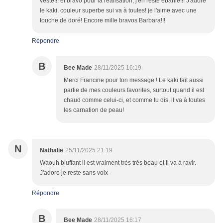
veste!!! et bravo pour la réalisation, j'en reste ébahie!!! J'adore
le kaki, couleur superbe sui va à toutes! je l'aime avec une
touche de doré! Encore mille bravos Barbara!!!
Répondre
B
Bee Made
28/11/2025 16:19
Merci Francine pour ton message ! Le kaki fait aussi
partie de mes couleurs favorites, surtout quand il est
chaud comme celui-ci, et comme tu dis, il va à toutes
les carnation de peau!
N
Nathalie
25/11/2025 21:19
Waouh bluffant il est vraiment très très beau et il va à ravir.
J'adore je reste sans voix
Répondre
B
Bee Made
28/11/2025 16:17