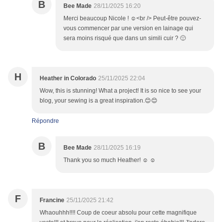
B
Bee Made
28/11/2025 16:20
Merci beaucoup Nicole ! ☺️<br /> Peut-être pouvez-
vous commencer par une version en lainage qui
sera moins risqué que dans un simili cuir ? 🙂
H
Heather in Colorado
25/11/2025 22:04
Wow, this is stunning! What a project! It is so nice to see your
blog, your sewing is a great inspiration.😊😊
Répondre
B
Bee Made
28/11/2025 16:19
Thank you so much Heather! ☺️ ☺️
F
Francine
25/11/2025 21:42
Whaouhhh!!!! Coup de coeur absolu pour cette magnifique