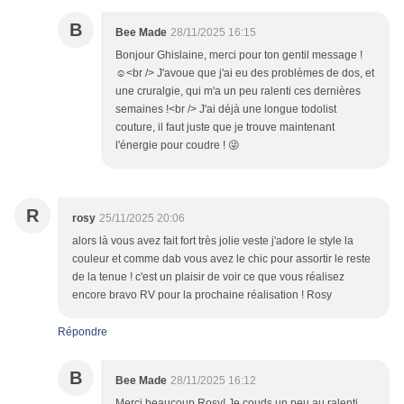
B
Bee Made
28/11/2025 16:15
Bonjour Ghislaine, merci pour ton gentil message !
☺️<br /> J'avoue que j'ai eu des problèmes de dos, et
une cruralgie, qui m'a un peu ralenti ces dernières
semaines !<br /> J'ai déjà une longue todolist
couture, il faut juste que je trouve maintenant
l'énergie pour coudre ! 😜
R
rosy
25/11/2025 20:06
alors là vous avez fait fort très jolie veste j'adore le style la
couleur et comme dab vous avez le chic pour assortir le reste
de la tenue ! c'est un plaisir de voir ce que vous réalisez
encore bravo RV pour la prochaine réalisation ! Rosy
Répondre
B
Bee Made
28/11/2025 16:12
Merci beaucoup Rosy! Je couds un peu au ralenti