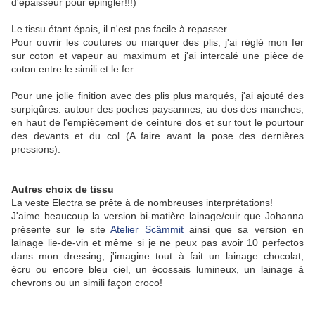
d'épaisseur pour épingler!!!)
Le tissu étant épais, il n'est pas facile à repasser.
Pour ouvrir les coutures ou marquer des plis, j'ai réglé mon fer
sur coton et vapeur au maximum et j'ai intercalé une pièce de
coton entre le simili et le fer.
Pour une jolie finition avec des plis plus marqués, j'ai ajouté des
surpiqûres: autour des poches paysannes, au dos des manches,
en haut de l'empiècement de ceinture dos et sur tout le pourtour
des devants et du col (A faire avant la pose des dernières
pressions).
Autres choix de tissu
La veste Electra se prête à de nombreuses interprétations!
J'aime beaucoup la version bi-matière lainage/cuir que Johanna
présente sur le site
Atelier Scämmit
ainsi que sa version en
lainage lie-de-vin et même si je ne peux pas avoir 10 perfectos
dans mon dressing, j'imagine tout à fait un lainage chocolat,
écru ou encore bleu ciel, un écossais lumineux, un lainage à
chevrons ou un simili façon croco!