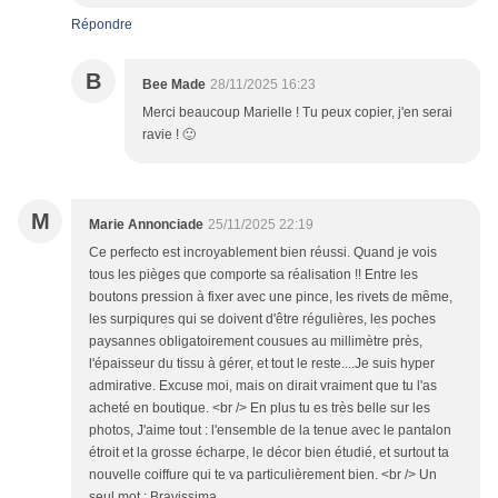
Répondre
B
Bee Made
28/11/2025 16:23
Merci beaucoup Marielle ! Tu peux copier, j'en serai
ravie ! 🙂
M
Marie Annonciade
25/11/2025 22:19
Ce perfecto est incroyablement bien réussi. Quand je vois
tous les pièges que comporte sa réalisation !! Entre les
boutons pression à fixer avec une pince, les rivets de même,
les surpiqures qui se doivent d'être régulières, les poches
paysannes obligatoirement cousues au millimètre près,
l'épaisseur du tissu à gérer, et tout le reste....Je suis hyper
admirative. Excuse moi, mais on dirait vraiment que tu l'as
acheté en boutique. <br /> En plus tu es très belle sur les
photos, J'aime tout : l'ensemble de la tenue avec le pantalon
étroit et la grosse écharpe, le décor bien étudié, et surtout ta
nouvelle coiffure qui te va particulièrement bien. <br /> Un
seul mot : Bravissima