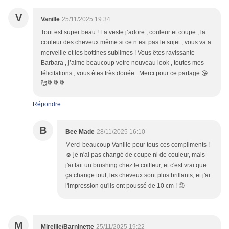
V
Vanille
25/11/2025 19:34
Tout est super beau ! La veste j’adore , couleur et coupe , la
couleur des cheveux même si ce n’est pas le sujet , vous va a
merveille et les bottines sublimes ! Vous êtes ravissante
Barbara , j’aime beaucoup votre nouveau look , toutes mes
félicitations , vous êtes très douée . Merci pour ce partage 😘
🥰💐💐💐
Répondre
B
Bee Made
28/11/2025 16:10
Merci beaucoup Vanille pour tous ces compliments !
☺️ je n'ai pas changé de coupe ni de couleur, mais
j'ai fait un brushing chez le coiffeur, et c'est vrai que
ça change tout, les cheveux sont plus brillants, et j'ai
l'impression qu'ils ont poussé de 10 cm ! 😜
M
Mireille/Barninette
25/11/2025 19:22