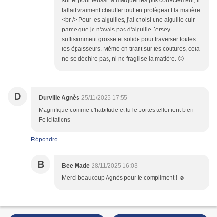
sûr et pour réussir à marquer les plis correctement, il
fallait vraiment chauffer tout en protégeant la matière!
<br /> Pour les aiguilles, j'ai choisi une aiguille cuir
parce que je n'avais pas d'aiguille Jersey
suffisamment grosse et solide pour traverser toutes
les épaisseurs. Même en tirant sur les coutures, cela
ne se déchire pas, ni ne fragilise la matière. 🙂
D
Durville Agnès
25/11/2025 17:55
Magnifique comme d'habitude et tu le portes tellement bien
Felicitations
Répondre
B
Bee Made
28/11/2025 16:03
Merci beaucoup Agnès pour le compliment ! ☺️