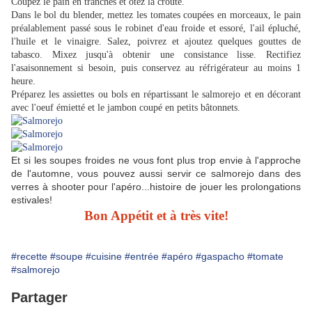
Coupez le pain en tranches et ôtez la croûte.
Dans le bol du blender, mettez les tomates coupées en morceaux, le pain
préalablement passé sous le robinet d'eau froide et essoré, l'ail épluché,
l'huile et le vinaigre. Salez, poivrez et ajoutez quelques gouttes de
tabasco. Mixez jusqu'à obtenir une consistance lisse. Rectifiez
l'asaisonnement si besoin, puis conservez au réfrigérateur au moins 1
heure.
Préparez les assiettes ou bols en répartissant le salmorejo et en décorant
avec l'oeuf émietté et le jambon coupé en petits bâtonnets.
Et si les soupes froides ne vous font plus trop envie à l'approche
de l'automne, vous pouvez aussi servir ce salmorejo dans des
verres à shooter pour l'apéro...histoire de jouer les prolongations
estivales!
Bon Appétit et à très vite!
#recette
#soupe
#cuisine
#entrée
#apéro
#gaspacho
#tomate
#salmorejo
Partager