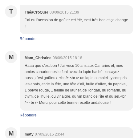
T
ThéaCroQuer
08/09/2015 21:39
J'ai eu l'occasion de goûter cet été, c'est très bon et ça change
!
Répondre
M
Mam_Christine
08/09/2015 18:18
Haaa que c'est bon ! J'ai vécu 10 ans aux Canaries et, mes
amies canariennes le font avec du lapin haché : essayez
aussi, c'est goûteux :<br /> <br /> un lapin complet : y compris
les abats, et de la tête, une tête d'ail, huile d'olive, du paprika,
1 poivre rouge, 1 feuille de laurier, de l'origan, du romarin, du
thym, de l'huile, du vinaigre, du vin blanc de l'île et du sel.<br
/> <br /> Merci pour cette bonne recette andalouse !
Répondre
M
maty
07/09/2015 23:44