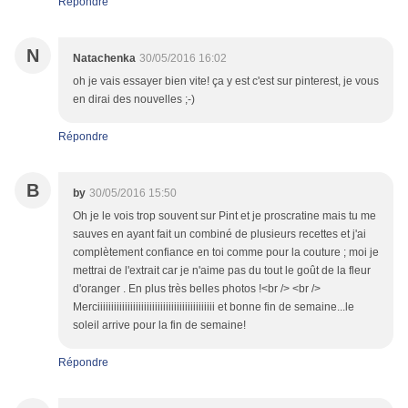
Répondre
N
Natachenka
30/05/2016 16:02
oh je vais essayer bien vite! ça y est c'est sur pinterest, je vous
en dirai des nouvelles ;-)
Répondre
B
by
30/05/2016 15:50
Oh je le vois trop souvent sur Pint et je proscratine mais tu me
sauves en ayant fait un combiné de plusieurs recettes et j'ai
complètement confiance en toi comme pour la couture ; moi je
mettrai de l'extrait car je n'aime pas du tout le goût de la fleur
d'oranger . En plus très belles photos !<br /> <br />
Merciiiiiiiiiiiiiiiiiiiiiiiiiiiiiiiiiiiiiiiiiii et bonne fin de semaine...le
soleil arrive pour la fin de semaine!
Répondre