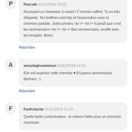
P
Pascale
01/12/2018 16:25
Ravissant ce chemisier à volant ! C'est très raffiné. Tu es très
élégante. Tes bottines sont top et l'association avec la
chemise parfaite. Jolies photos.<br /> <br /> Il paraît que c'est
ton anniversaire !<br /> <br /> Bon anniversaire, souffle bien
tes bougies. Bises.
Répondre
A
amazingironwoman
01/12/2018 14:32
Elle est superbe cette chemise ♥ Et joyeux anniversaire
Barbara ;-)
Répondre
F
Fanfreluche
01/12/2018 13:10
Quelle belle customisation. Je retiens l'idée pour un prochain
chemisier.