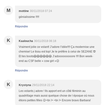
M
mottine
30/11/2018 07:24
génialissime !!!!!
Répondre
K
Kaaloucha
30/11/2018 06:18
Vraiment jolie ce volant! J’adore l’idée!!!! Ça modernise une
chemise! Le tissu est top! Je le préfère à celui de SEZANE 🙊
Et tes boots😱😱😱😱😱😱 J’adooooooooore !!!! Bon week-
end au CSF belle « cow girl »😉
Répondre
K
Krystyna
29/11/2018 22:14
Les volants j adore ! Ils apport ent un côté féminin au
quadrillage mais aussi quelque chose de l époque où nous
étions petites filles 😉<br /> <br /> Encore bravo Barbara!