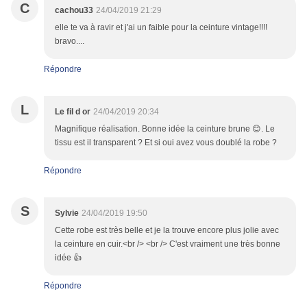
C
cachou33
24/04/2019 21:29
elle te va à ravir et j'ai un faible pour la ceinture vintage!!!!
bravo....
Répondre
L
Le fil d or
24/04/2019 20:34
Magnifique réalisation. Bonne idée la ceinture brune 😊. Le
tissu est il transparent ? Et si oui avez vous doublé la robe ?
Répondre
S
Sylvie
24/04/2019 19:50
Cette robe est très belle et je la trouve encore plus jolie avec
la ceinture en cuir.<br /> <br /> C'est vraiment une très bonne
idée 👍
Répondre