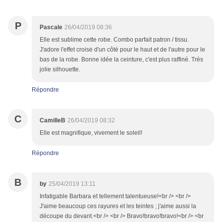
P
Pascale
26/04/2019 08:36
Elle est sublime cette robe. Combo parfait patron / tissu.
J'adore l'effet croisė d'un côté pour le haut et de l'autre pour le
bas de la robe. Bonne idée la ceinture, c'est plus raffiné. Très
jolie silhouette.
Répondre
C
CamilleB
26/04/2019 08:32
Elle est magnifique, vivement le soleil!
Répondre
B
by
25/04/2019 13:11
Infatigable Barbara et tellement talentueuse!<br /> <br />
J'aime beaucoup ces rayures et les teintes ; j'aime aussi la
découpe du devant.<br /> <br /> Bravo!bravo!bravo!<br /> <br