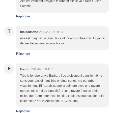
Alle est vraiment très jolie ta robe et elle te va à ravir ! Bises.
Salomé
Répondre
T
thaisounette
26/04/2019 20:04
elle est magnifique ,avec la ceinture en cuir tres chic, toujours
de tres belles réalisations bravo
Répondre
F
Fourmi
26/04/2019 11:05
Très jolie robe bravo Barbara ! Le croisement dans le même
sens pour bas et haut, très original certes, me perturbe
visuellement. Et j'aurais coupé la ceinture avec une rayure
ocre en plein milieu d'un côté, et une rayure écru en plein
milieu de l'autre pour avoir les deux options pour souligner la
taille. <br /> <br /> Amicalement, Ghislaine
Répondre