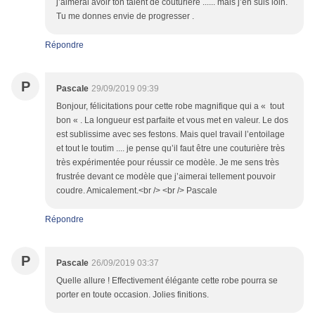
j’aimerai avoir ton talent de couturière ...... mais j’en suis loin.
Tu me donnes envie de progresser .
Répondre
P
Pascale
29/09/2019 09:39
Bonjour, félicitations pour cette robe magnifique qui a « tout
bon « . La longueur est parfaite et vous met en valeur. Le dos
est sublissime avec ses festons. Mais quel travail l’entoilage
et tout le toutim .... je pense qu’il faut être une couturière très
très expérimentée pour réussir ce modèle. Je me sens très
frustrée devant ce modèle que j’aimerai tellement pouvoir
coudre. Amicalement.<br /> <br /> Pascale
Répondre
P
Pascale
26/09/2019 03:37
Quelle allure ! Effectivement élégante cette robe pourra se
porter en toute occasion. Jolies finitions.