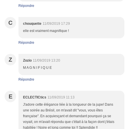
Répondre
C
chouquette
11/09/2019 17:29
elle est vraiment magnifique !
Répondre
Z
Zozio
11/09/2019 13:20
M A G N I F I Q U E
Répondre
E
ECLECTICtics
11/09/2019 11:13
J'adore cette élégance liée à la longueur de la jupe! Dans
une soirée au Brésil, on m'avait dit "vous, vous êtes
française". En acquiesçant et demandant pourquoi ça se
voyait, on m'avait répondu que c'était à la façon dont j'étais
habillée ! Noire et long comme toi !! Splendide !!