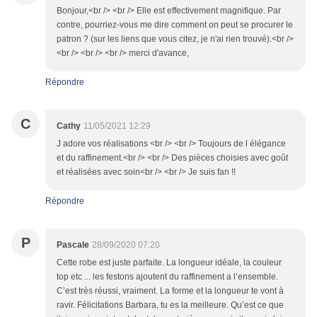
Bonjour,<br /> <br /> Elle est effectivement magnifique. Par
contre, pourriez-vous me dire comment on peut se procurer le
patron ? (sur les liens que vous citez, je n'ai rien trouvé).<br />
<br /> <br /> <br /> merci d'avance,
Répondre
C
Cathy
11/05/2021 12:29
J adore vos réalisations <br /> <br /> Toujours de l élégance
et du raffinement.<br /> <br /> Des pièces choisies avec goût
et réalisées avec soin<br /> <br /> Je suis fan !!
Répondre
P
Pascale
28/09/2020 07:20
Cette robe est juste parfaite. La longueur idéale, la couleur
top etc ... les festons ajoutent du raffinement a l’ensemble.
C’est très réussi, vraiment. La forme et la longueur te vont à
ravir. Félicitations Barbara, tu es la meilleure. Qu’est ce que