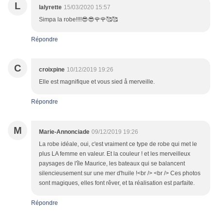
L
lalyrette
15/03/2020 15:57
Simpa la robe!!!!😎😎🌹🌹🥰🥰
Répondre
C
croixpine
10/12/2019 19:26
Elle est magnifique et vous sied å merveille.
Répondre
M
Marie-Annonciade
09/12/2019 19:26
La robe idéale, oui, c'est vraiment ce type de robe qui met le
plus LA femme en valeur. Et la couleur ! et les merveilleux
paysages de l'île Maurice, les bateaux qui se balancent
silencieusement sur une mer d'huile !<br /> <br /> Ces photos
sont magiques, elles font rêver, et ta réalisation est parfaite.
Répondre