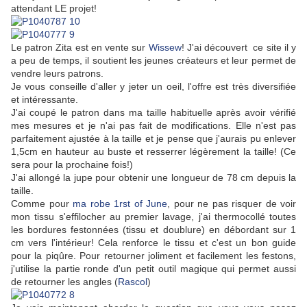
attendant LE projet!
Le patron Zita est en vente sur
Wissew
! J'ai découvert ce site il y
a peu de temps, il soutient les jeunes créateurs et leur permet de
vendre leurs patrons.
Je vous conseille d'aller y jeter un oeil, l'offre est très diversifiée
et intéressante.
J'ai coupé le patron dans ma taille habituelle après avoir vérifié
mes mesures et je n'ai pas fait de modifications. Elle n'est pas
parfaitement ajustée à la taille et je pense que j'aurais pu enlever
1,5cm en hauteur au buste et resserrer légèrement la taille! (Ce
sera pour la prochaine fois!)
J'ai allongé la jupe pour obtenir une longueur de 78 cm depuis la
taille.
Comme pour
ma robe 1rst of June
, pour ne pas risquer de voir
mon tissu s'effilocher au premier lavage, j'ai thermocollé toutes
les bordures festonnées (tissu et doublure) en débordant sur 1
cm vers l'intérieur! Cela renforce le tissu et c'est un bon guide
pour la piqûre. Pour retourner joliment et facilement les festons,
j'utilise la partie ronde d'un petit outil magique qui permet aussi
de retourner les angles (
Rascol
)