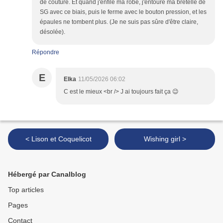
de couture. Et quand j'enfile ma robe, j'entoure ma bretelle de
SG avec ce biais, puis le ferme avec le bouton pression, et les
épaules ne tombent plus. (Je ne suis pas sûre d'être claire,
désolée).
Répondre
E
Elka
11/05/2026 06:02
C est le mieux <br /> J ai toujours fait ça 😉
< Lison et Coquelicot
Wishing girl >
Hébergé par Canalblog
Top articles
Pages
Contact