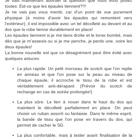
Je vais maintenant aborder la question que vous vous posez
toutes: Est-ce que les épaules tiennent?!!!
Je ne vais pas vous mentir, car d'un point de vue purement
physique (à moins d'avoir les épaules qui remontent vers
l'extérieur), il est impossible avec un tel décolleté au devant et au
dos que la robe tienne durablement en place!
Les épaules tiennent si je me tiens droite et le torse bombé, mais
dès que je m'asseois ou si je me penche, je perds une, voire les
deux épaules!
La bonne nouvelle est que ce désagrément peut être évité avec
quelques astuces:
La plus rapide: Un petit morceau de scotch que l'on replie
en anneau et que l'on pose sur la peau au niveau de
chaque épaule, il accroche le tissu de la robe et est
véritablement anti-dérapant. (Prévoir du scotch de
rechange en cas de soirée prolongée!)
La plus sûre: Le lien à nouer dans le haut du dos qui
maintient le décolleté parfaitement en place. On peut
choisir un ruban assorti ou fantaisie.
Dans le même esprit,
la bande de tissu que l'on pose en travers du dos, qui
permet de cacher le SG.
La plus confortable, mais à tester avant finalisation de la