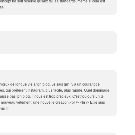
concept ne soit réservé qu'aux tailles standards, même si cela est
es.
vœux de longue vie à ton blog. Je sais qu'il y a un courant de
, qui préfèrent Instagram, plus facile, plus rapide. Quel dommage,
aisse pas ton blog, il nous est trop précieux. C'est toujours un tel
n nouveau vêtement, une nouvelle création.<br /> <br /> Et je suis
is !!!!