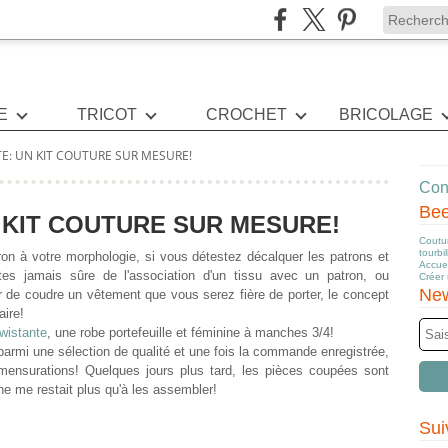
E
TRICOT
CROCHET
BRICOLAGE
E: UN KIT COUTURE SUR MESURE!
Cont
Be
 KIT COUTURE SUR MESURE!
Coutur
tourbi
n à votre morphologie, si vous détestez décalquer les patrons et
Accuei
êtes jamais sûre de l'association d'un tissu avec un patron, ou
Créer
New
ir de coudre un vêtement que vous serez fière de porter, le concept
aire!
Twistante
, une robe portefeuille et féminine à manches 3/4!
su parmi une sélection de qualité et une fois la commande enregistrée,
 mensurations! Quelques jours plus tard, les pièces coupées sont
ne me restait plus qu'à les assembler!
Sui