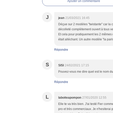
Ajouter un commentaire
J
jean
21/03/2021 16:45
Déçue sur 2 modèles "twistante" car la c
décolleté complètement ouvert à tous ve
Et cela pour pratiquement les 2 mêmes m
était alléchant. Un autre modèle "la pari
Répondre
S
SISI
24/02/2021 17:15
Pouvez-vous me dire quel est le nom du
Répondre
L
laboiteapompon
27/01/2020 12:55
Elle te va très bien. J'ai testé Fier com
pro et très commerciaux. Je n'hesiterai p