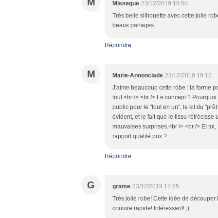
M
Missegue
23/12/2019 19:50
Très belle silhouette avec cette jolie ro
beaux partages.
Répondre
M
Marie-Annonciade
23/12/2019 19:12
J'aime beaucoup cette robe : la forme por
tout.<br /> <br /> Le concept ? Pourquoi 
public pour le "tout en un", le kit du "p
évident, et le fait que le tissu rétrécis
mauvaises surprises.<br /> <br /> Et toi,
rapport qualité prix ?
Répondre
G
grame
23/12/2019 17:55
Très jolie robe! Cette idée de découper l
couture rapide! Intéressant! ;)