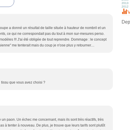
2013
Fé
Fé
M
M
J
Ju
Ju
S
O
N
D
2012
J
J
Fé
Av
M
J
J
A
S
O
N
D
J
M
Av
M
M
Ju
Ju
S
O
N
D
V
Fé
M
Av
Av
J
J
A
S
O
N
J
Fé
M
M
M
M
Ju
A
S
O
J
Fé
Fé
Av
Av
J
Ju
A
S
Depu
J
J
M
M
M
J
Ju
A
oupe a donné un résultat de taille située à hauteur de nombril et un
Fé
Fé
Av
M
J
Ju
J
J
M
Av
M
J
nts, ce qui ne correspondait pas du tout à mon sur-mesures perso.
Fé
M
Av
M
J
Fé
M
Av
odèles !!! J'ai été obligée de tout reprendre. Dommage : le concept
J
Fé
M
sienne" me tenterait mais du coup je n'ose plus y retourner....
J
Fé
 tissu que vous avez choisi ?
me un paon. Un échec me concernant, mais ils sont très réactifs, très
as à tenter à nouveau. De plus, je trouve que leurs tarifs sont plutôt