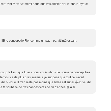
ncept !<br /> <br /> merci pour tous vos articles <br /> <br /> joyeux
! Et le concept de Fier comme un paon paraît intéressant.
oup le tissu que tu as choisi.<br /> <br /> Je trouve ce concept très
aller voir ça de plus près, même si je suppose que tout ce travail
. <br /> <br /> Il n'en reste pas moins que l'idée est super 👍<br /> <br
 je te souhaite de très bonnes fêtes de fin d'année 😊🎄🥂