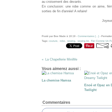
au croisement des devants.
En conclusion: une robe comme on aime, fémin
sorties de fin d'année! A refaire!
Joyeuse
Posté par Bee Made à 18:19 -
Commentaires [
…
]
- Permalien
Tags:
couture
,
robe
,
sewing
,
sewing kit
,
Fier Comme Un P
La Chapellerie MiniMe
Vous aimerez aussi :
La chemise Hamsa
Enoé et Opaz en
Twilight
Commentaires