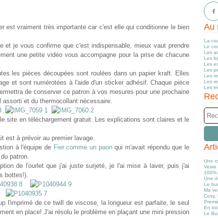
Au 
est vraiment très importante car c'est elle qui conditionne le bien
La co
ape et je vous confirme que c'est indispensable, mieux vaut prendre
Le cr
Les a
ement une petite vidéo vous accompagne pour la prise de chacune
Les b
Les e
Les pe
outes les pièces découpées sont roulées dans un papier kraft. Elles
Les r
age et sont numérotées à l'aide d'un sticker adhésif. Chaque pièce
Les r
Les tr
 permettra de conserver ce patron à vos mesures pour une prochaine
Rec
l assorti et du thermocollant nécessaire.
le site en téléchargement gratuit. Les explications sont claires et le
it est à prévoir au premier lavage.
Art
estion à l'équipe de
Fier comme un paon
qui m'avait répondu que le
 du patron.
Une r
n de l'ourlet que j'ai juste surjeté, je l'ai mise à laver, puis j'ai
Veste 
100% 
s bottes!).
Une d
Le bun
Ma ve
Cosy, 
p l'imprimé de ce twill de viscose, la longueur est parfaite, le seul
Premiè
En tot
mment en place! J'ai résolu le problème en plaçant une mini pression
Le Bu