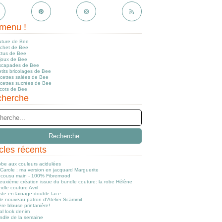
menu !
uture de Bee
ochet de Bee
ctus de Bee
ijoux de Bee
scapades de Bee
tits bricolages de Bee
ecettes salées de Bee
ecettes sucrées de Bee
icots de Bee
herche
icles récents
obe aux couleurs acidulées
Carole : ma version en jacquard Marguerite
cousu main - 100% Fibremood
euxième création issue du bundle couture: la robe Hélène
dle couture Avril
ste en lainage double-face
le nouveau patron d'Atelier Scämmit
re blouse printanière!
al look denim
ndle de la semaine