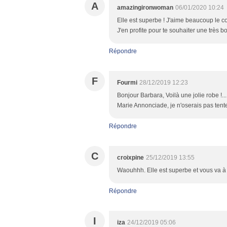
A
amazingironwoman
06/01/2020 10:24
Elle est superbe ! J'aime beaucoup le co
J'en profite pour te souhaiter une très 
Répondre
F
Fourmi
28/12/2019 12:23
Bonjour Barbara, Voilà une jolie robe !.
Marie Annonciade, je n'oserais pas tente
Répondre
C
croixpine
25/12/2019 13:55
Waouhhh. Elle est superbe et vous va à 
Répondre
I
iza
24/12/2019 05:06