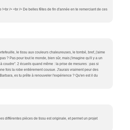
be !<br /> <br /> De belles fêtes de fin d'année en te remerciant de ces
tefeuille, le tissu aux couleurs chaleureuses, le tombé, bref, j'aime
pas ? Pas pour tout le monde, bien sûr, mais j'imagine qu'il y a un
rêt à coudre". 2 écueils quand même : la prise de mesures : pas si
se une fois la robe entièrement cousue. J'aurais vraiment peur des
 Barbara, es tu prête à renouveler l'expérience ? Qu'en est il du
es différentes pièces de tissu est originale, et permet un projet