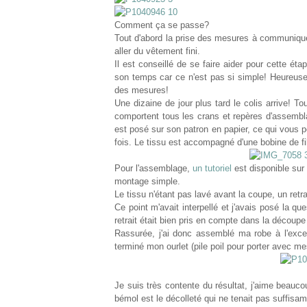
Comment ça se passe?
Tout d'abord la prise des mesures à communiquer 
aller du vêtement fini.
Il est conseillé de se faire aider pour cette ét
son temps car ce n'est pas si simple! Heureus
des mesures!
Une dizaine de jour plus tard le colis arrive! T
comportent tous les crans et repères d'assembl
est posé sur son patron en papier, ce qui vous
fois. Le tissu est accompagné d'une bobine de fi
Pour l'assemblage,
un tutoriel
est disponible sur 
montage simple.
Le tissu n'étant pas lavé avant la coupe, un retra
Ce point m'avait interpellé et j'avais posé la qu
retrait était bien pris en compte dans la découpe
Rassurée, j'ai donc assemblé ma robe à l'exceptio
terminé mon ourlet (pile poil pour porter avec me
Je suis très contente du résultat, j'aime beaucou
bémol est le décolleté qui ne tenait pas suffisa