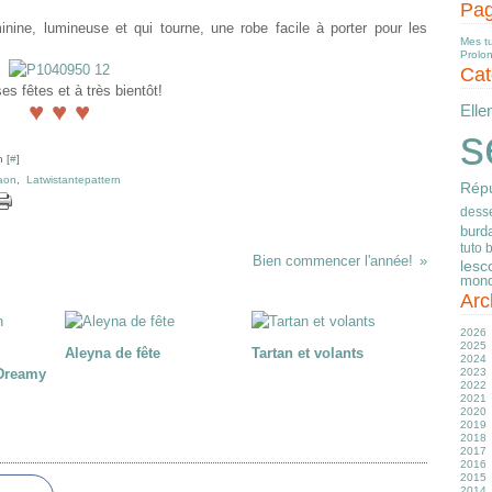
Pa
ine, lumineuse et qui tourne, une robe facile à porter pour les
Mes t
Prolo
Cat
s fêtes et à très bientôt!
♥ ♥ ♥
Elle
s
 [
#
]
aon
,
Latwistantepattern
Répu
desse
burd
tuto 
Bien commencer l'année!
lesc
mond
Arc
2026
2025
Ju
Aleyna de fête
Tartan et volants
2024
J
D
 Dreamy
2023
M
N
D
2022
Av
O
N
D
2021
M
S
O
N
D
2020
Fé
Ju
S
S
N
D
2019
J
J
A
A
O
N
D
2018
M
Ju
Ju
S
O
N
D
2017
Av
J
J
Ju
S
O
N
D
2016
M
M
M
J
A
S
O
N
D
2015
Fé
Av
Av
M
Ju
A
S
O
N
D
2014
J
M
M
Av
J
Ju
A
S
O
N
D