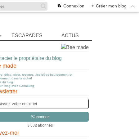
Connexion
+
Créer mon blog
ESCAPADES
ACTUS
acter le propriétaire du blog
e made
e, déco, tricot, recettes...les idées bourdonnent et
llonnent dans la ruche!
l du blog
 un blog avec CanalBlog
sletter
3 632 abonnés
vez-moi