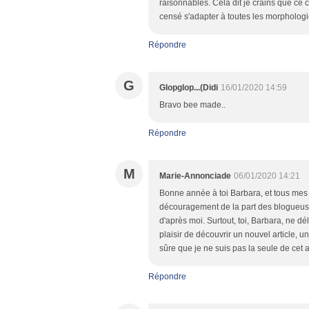
raisonnables. Cela dit je crains que ce 
censé s'adapter à toutes les morphologi
Répondre
G
Glopglop...(Didi
16/01/2020 14:59
Bravo bee made..
Répondre
M
Marie-Annonciade
06/01/2020 14:21
Bonne année à toi Barbara, et tous mes 
découragement de la part des blogueuses
d'après moi. Surtout, toi, Barbara, ne dél
plaisir de découvrir un nouvel article, u
sûre que je ne suis pas la seule de cet av
Répondre