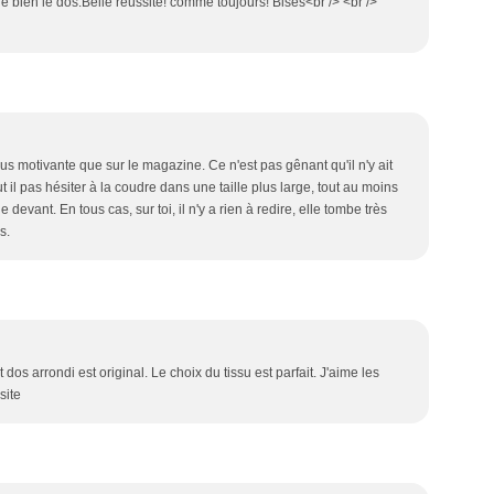
ne bien le dos.Belle réussite! comme toujours! Bises<br /> <br />
us motivante que sur le magazine. Ce n'est pas gênant qu'il n'y ait
t il pas hésiter à la coudre dans une taille plus large, tout au moins
 devant. En tous cas, sur toi, il n'y a rien à redire, elle tombe très
s.
os arrondi est original. Le choix du tissu est parfait. J'aime les
site