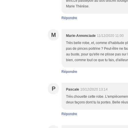
teint.Le passepoil au dos discret soulig
Marie Thérèse.
Répondre
M
Marie-Annonciade
11/12/2020 11:00
Très belle robe, et, comme d'habitude pl
pas de pinces poitrine ? Peut-être ne fau
au buste, pour qu'elle ne plisse pas sur le
bien, comme tout ce que tu fais, d'ailleur
Répondre
P
Pascale
10/12/2020 13:14
Très chouette cette robe. L'empiècement d
deux façons dont tu la portes. Belle réus
Répondre