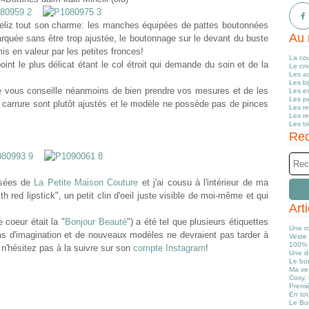
Feliz tout son charme: les manches équipées de pattes boutonnées
Au 
marquée sans être trop ajustée, le boutonnage sur le devant du buste
mis en valeur par les petites fronces!
La co
point le plus délicat étant le col étroit qui demande du soin et de la
Le cr
Les a
Les b
. Je vous conseille néanmoins de bien prendre vos mesures et de les
Les e
Les pe
a carrure sont plutôt ajustés et le modèle ne possède pas de pinces
Les r
Les r
Les tr
Rec
issées de
La Petite Maison Couture
et j'ai cousu à l'intérieur de ma
h red lipstick", un petit clin d'oeil juste visible de moi-même et qui
Art
coeur était la "
Bonjour Beauté
") a été tel que plusieurs étiquettes
Une r
s d'imagination et de nouveaux modèles ne devraient pas tarder à
Veste 
100% 
, n'hésitez pas à la suivre sur son
compte Instagram
!
Une d
Le bun
Ma ve
Cosy, 
Premiè
En tot
Le Bu