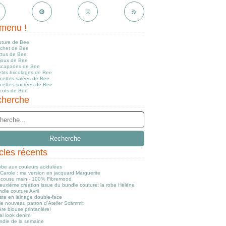
menu !
uture de Bee
ochet de Bee
ctus de Bee
ijoux de Bee
scapades de Bee
tits bricolages de Bee
ecettes salées de Bee
ecettes sucrées de Bee
icots de Bee
herche
icles récents
obe aux couleurs acidulées
Carole : ma version en jacquard Marguerite
cousu main - 100% Fibremood
euxième création issue du bundle couture: la robe Hélène
dle couture Avril
ste en lainage double-face
le nouveau patron d'Atelier Scämmit
re blouse printanière!
al look denim
ndle de la semaine