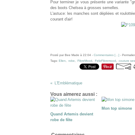
Pour terminer je vous présente une variante "gr
des boots Chelsea à grosses semelles.
L'astuce: les manches sont dépliées et roulottée
courant d'air!
Posté par Bee Made à 22:04 -
Commentaires [
…
]
- Permalien
Tags:
Ellen
,
robe
,
FibreMood
,
FelizFibremood
,
couture se
L'Emblématique
Vous aimerez aussi :
Mon top simone
Quand Artemis devient
robe de fête
Commentaires