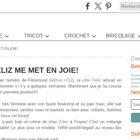
E
TRICOT
CROCHET
BRICOLAGE
T EN JOIE!
Cont
Be
LIZ ME MET EN JOIE!
Coutur
tourbi
ier numéro de Fibremood (
édition n°12
), la
robe Feliz
arrivait en
Accuei
ésentée
ici
il y a quelques semaines. Maintenant que je l'ai cousue
Créer
New
n première position!!!
e, très féminine avec son buste boutonné et sa jupe maxi, elle sait
etroussées, jambes nues et baskets ou bien avec collants, bottines
force cet hiver)!
sé à pois kaki et crème de chez
Ellen
à Troyes! C'est un mélange
table! Le plus pour ce modèle: l'effet positif/négatif au niveau des
Sui
Bottines daim kaki Minelli (old)