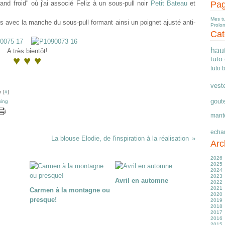
and froid" où j'ai associé Feliz à un sous-pull noir
Petit Bateau
et
Pa
Mes t
s avec la manche du sous-pull formant ainsi un poignet ajusté anti-
Prolo
Cat
hau
A très bientôt!
♥ ♥ ♥
tuto
tuto 
vest
 [
#
]
gout
wing
mant
echa
La blouse Elodie, de l'inspiration à la réalisation
Arc
2026
2025
Ju
2024
J
D
2023
M
N
D
Avril en automne
2022
Av
O
N
D
2021
M
S
O
N
D
Carmen à la montagne ou
2020
Fé
Ju
S
S
N
D
presque!
2019
J
J
A
A
O
N
D
2018
M
Ju
Ju
S
O
N
D
2017
Av
J
J
Ju
S
O
N
D
2016
M
M
M
J
A
S
O
N
D
2015
Fé
Av
Av
M
Ju
A
S
O
N
D