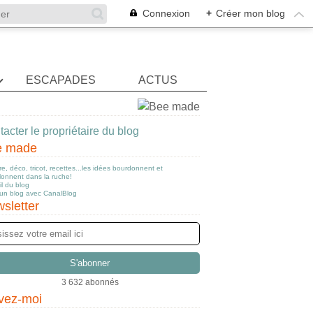
Connexion
+
Créer mon blog
ESCAPADES
ACTUS
acter le propriétaire du blog
e made
e, déco, tricot, recettes...les idées bourdonnent et
llonnent dans la ruche!
l du blog
 un blog avec CanalBlog
sletter
3 632 abonnés
vez-moi