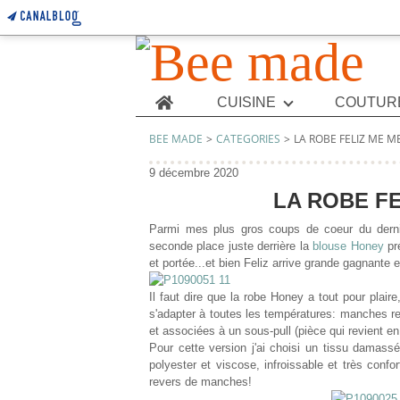
Home
CUISINE
COUTUR
BEE MADE
>
CATEGORIES
>
LA ROBE FELIZ ME ME
9 décembre 2020
LA ROBE FE
Parmi mes plus gros coups de coeur du dern
seconde place juste derrière la
blouse Honey
pr
et portée...et bien Feliz arrive grande gagnante e
Il faut dire que la robe Honey a tout pour plair
s'adapter à toutes les températures: manches r
et associées à un sous-pull (pièce qui revient en 
Pour cette version j'ai choisi un tissu damas
polyester et viscose, infroissable et très confor
revers de manches!