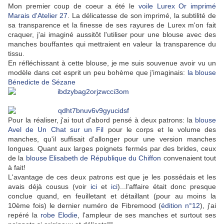
Mon premier coup de coeur a été le
voile Lurex Or imprimé
Marais d'Atelier 27
. La délicatesse de son imprimé, la subtilité de
sa transparence et la finesse de ses rayures de Lurex m'on fait
craquer, j'ai imaginé aussitôt l'utiliser pour une blouse avec des
manches bouffantes qui mettraient en valeur la transparence du
tissu.
En réfléchissant à cette blouse, je me suis souvenue avoir vu un
modèle dans cet esprit un peu bohème que j'imaginais:
la blouse
Bénedicte de Sézane
Pour la réaliser, j'ai tout d'abord pensé à deux patrons: la
blouse
Avel de Un Chat sur un Fil
pour le corps et le volume des
manches, qu'il suffisait d'allonger pour une version manches
longues. Quant aux larges poignets fermés par des brides, ceux
de la
blouse Elisabeth de République du Chiffon
convenaient tout
à fait!
L'avantage de ces deux patrons est que je les possédais et les
avais déjà cousus (voir
ici
et
ici
)...l'affaire était donc presque
conclue quand, en feuilletant et détaillant (pour au moins la
10ème fois) le dernier numéro de
Fibremood (
édition n°12
)
, j'ai
repéré la
robe Elodie
, l'ampleur de ses manches et surtout ses