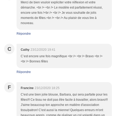
Merci de bien vouloir expliciter votre réflexion et votre
démarche. <br /> <br /> Le modèle est parfaitement réussi,
encore une fois !<br /> <br /> Je vous souhaite de jolis
moments de fêtes.<br /> <br /> Au plaisir de vous lire à
nouveau.
Répondre
C
Cathy
23/12/2020 19:41
C’est encore une fois magnifique <br /> <br /> Bravo <br />
<br /> Bonnes fêtes
Répondre
F
Francine
23/12/2020 18:25
C'est une bien jolie blouse, Barbara, qui sera parfaite pour les
fêtes!!! Ce tissu ne doit pas être facile à travailler, alors bravo!!!
J'aime beaucoup ton approche en matière d'association
tissu/patron! C'est aussi la mienne! Quelques erreurs m'ont
beaucoup appris, comme de réaliser un col volanté dans un