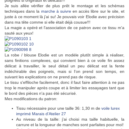
poignets si originaux et délicats!!!
Je suis allée vérifier de plus prêt le montage et les schémas
techniques dans la
marche à suivre
en accès libre sur le site, et
juste à ce moment là j'ai su! Je pouvais voir Elodie avec précision
dans ma tête comme si elle était déjà cousue!!!
La magie a opéré et l'association de ce patron avec ce tissu m'a
sauté aux yeux!
La robe / blouse Elodie est un modèle plutôt simple à réaliser,
sans finitions complexes, qui convient bien à ce voile fin assez
délicat à travailler, le seul détail un peu délicat est la fente
indéchirable des poignets, mais si l'on prend son temps, en
suivant les explications on ne prend pas de risque.
Le tissu s'effiloche facilement, donc il faut faire attention à ne pas
trop le manipuler après coupe et à limiter les essayages tant que
le bord des pièces n'a pas été sécurisé.
Mes modifications du patron:
Tissu nécessaire pour une taille 36: 1,30 m de
voile lurex
imprimé Marais d'Atelier 27
Au niveau de la taille: j'ai choisi ma taille habituelle, la
carrure et la longueur de manches sont parfaites pour moi!