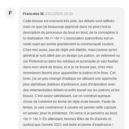
F
Francoise W.
23/12/2020 16:33
Cette blouse est vraiment très jolie, les détails sont raffinés
mais ce que j'ai beaucoup apprécié dans ce post c'est la
description du processus de bout en bout, de la conception à
la réalisation.<br /> <br /> L'association patron/tissu est un
vaste sujet qui anime grandement la communauté couture.
Chez moi aussi, pas de règle pré-établie, mais j'avoue qu'en
général je suis attiré par un design (un patron, un vetement vu
sur Pinterest ou dans les médias) et qu'ensuite je vais fouiller
dans mon stock de tissus, et si je ne trouve pas, chez mes
revendeurs favoris pour appareiller le patron et le tissu. Cet
hiver, j'ai un peu changé d'optique en utilisant une approche
plus stylistique (tableau d'ambiance, puis d'inspiration avec
des vetements/des détails et enfin travail sur les patrons et les
tissus). C'est assez satisfaisant, car on construit quelque
chose de cohérent en terme de style et de besoin. Faute de
temps, je vais commencer à coudre en janvier cette capsule
en janvier, pour le printemps. On verra si je parviens au bout.
<br /> <br /> En attendant, bonnes fêtes de fin d'année et
surtout que l'année 2021 soit belle et pleine d'espérance !