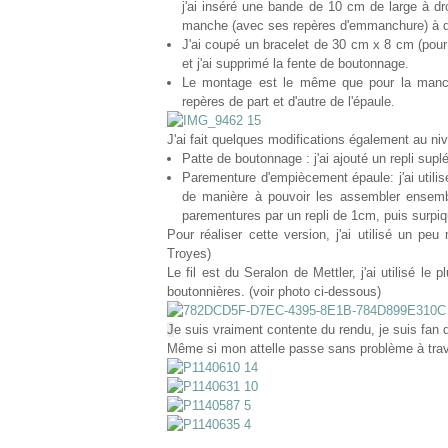
j'ai inséré une bande de 10 cm de large à dro
manche (avec ses repères d'emmanchure) à dr
J'ai coupé un bracelet de 30 cm x 8 cm (pour
et j'ai supprimé la fente de boutonnage.
Le montage est le même que pour la manche 
repères de part et d'autre de l'épaule.
J'ai fait quelques modifications également au niv
Patte de boutonnage : j'ai ajouté un repli suplé
Parementure d'empiècement épaule: j'ai utili
de manière à pouvoir les assembler ensembl
parementures par un repli de 1cm, puis surpiq
Pour réaliser cette version, j'ai utilisé un p
Troyes)
Le fil est du Seralon de Mettler, j'ai utilisé le 
boutonnières. (voir photo ci-dessous)
J
e suis vraiment contente du rendu, je suis fan 
Même si mon attelle passe sans problème à traver