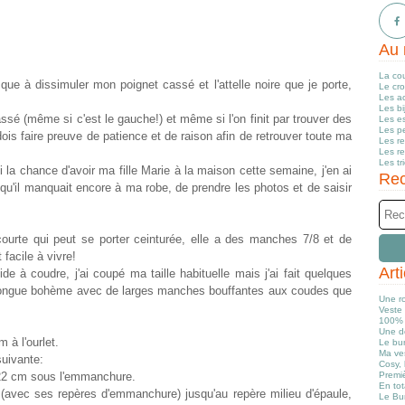
Au 
La co
sque à dissimuler mon poignet cassé et l'attelle noire que je porte,
Le cr
Les a
Les b
ssé (même si c'est le gauche!) et même si l'on finit par trouver des
Les e
Les pe
ois faire preuve de patience et de raison afin de retrouver toute ma
Les r
Les r
Les tr
 la chance d'avoir ma fille Marie à la maison cette semaine, j'en ai
Rec
qu'il manquait encore à ma robe, de prendre les photos et de saisir
urte qui peut se porter ceinturée, elle a des manches 7/8 et de
facile à vivre!
Art
ide à coudre, j'ai coupé ma taille habituelle mais j'ai fait quelques
longue bohème avec de larges manches bouffantes aux coudes que
Une r
Veste 
100% 
Une d
 à l'ourlet.
Le bun
Ma ve
suivante:
Cosy, 
 à 22 cm sous l'emmanchure.
Premiè
En tot
 (avec ses repères d'emmanchure) jusqu'au repère milieu d'épaule,
Le Bu