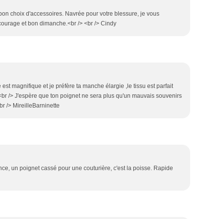
s bon choix d'accessoires. Navrée pour votre blessure, je vous
 courage et bon dimanche.<br /> <br /> Cindy
 est magnifique et je préfère ta manche élargie ,le tissu est parfait
> <br /> J'espère que ton poignet ne sera plus qu'un mauvais souvenirs
br /> MireilleBarninette
ince, un poignet cassé pour une couturière, c'est la poisse. Rapide