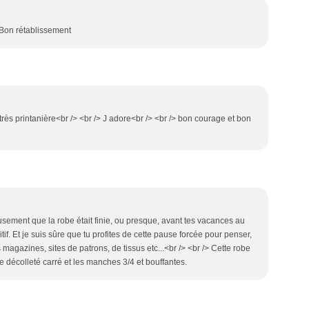
> Bon rétablissement
u. très printanière<br /> <br /> J adore<br /> <br /> bon courage et bon
usement que la robe était finie, ou presque, avant tes vacances au
sitif. Et je suis sûre que tu profites de cette pause forcée pour penser,
es magazines, sites de patrons, de tissus etc...<br /> <br /> Cette robe
 le décolleté carré et les manches 3/4 et bouffantes.