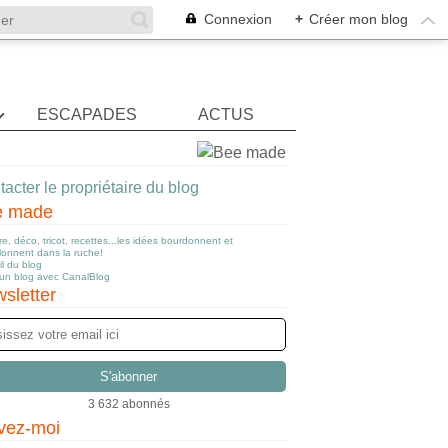
Connexion
+
Créer mon blog
ESCAPADES
ACTUS
acter le propriétaire du blog
e made
e, déco, tricot, recettes...les idées bourdonnent et
llonnent dans la ruche!
l du blog
 un blog avec CanalBlog
sletter
3 632 abonnés
vez-moi