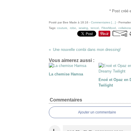
* Post créé 
Posté par Bee Made à 18:16 -
Commentaires [
…
]
- Permalien
Tags:
couture
,
robe
,
sewing
,
tencel
,
FibreMood
,
collabora
Une nouvelle combi dans mon dressing!
Vous aimerez aussi :
La chemise Hamsa
Enoé et Opaz en
Twilight
Commentaires
Ajouter un commentaire