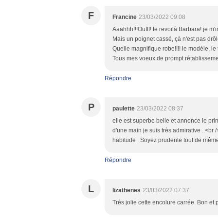
F
Francine
23/03/2022 09:08
Aaahhh!!!Oufff! te revoilà Barbara! je m
Mais un poignet cassé, çà n'est pas drôle 
Quelle magnifique robe!!!! le modèle, le ti
Tous mes voeux de prompt rétablissemen
Répondre
P
paulette
23/03/2022 08:37
elle est superbe belle et annonce le print
d'une main je suis très admirative ..<br
habitude . Soyez prudente tout de même 
Répondre
L
lizathenes
23/03/2022 07:37
Très jolie cette encolure carrée. Bon et