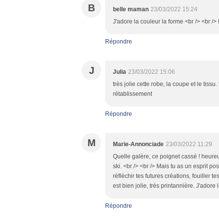
B
belle maman
23/03/2022 15:24
J'adore la couleur la forme <br /> <br /
Répondre
J
Julia
23/03/2022 15:06
très jolie cette robe, la coupe et le tiss
rétablissement
Répondre
M
Marie-Annonciade
23/03/2022 11:29
Quelle galère, ce poignet cassé ! heure
ski. <br /> <br /> Mais tu as un esprit po
réfléchir tes futures créations, fouiller t
est bien jolie, très printannière. J'adore
Répondre