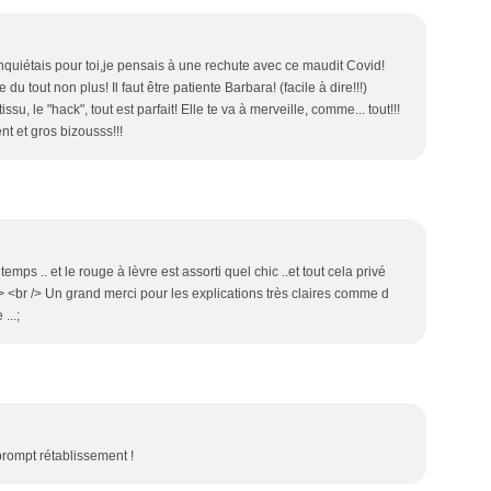
'inquiétais pour toi,je pensais à une rechute avec ce maudit Covid!
du tout non plus! Il faut être patiente Barbara! (facile à dire!!!)
ssu, le "hack", tout est parfait! Elle te va à merveille, comme... tout!!!
t et gros bizousss!!!
emps .. et le rouge à lèvre est assorti quel chic ..et tout cela privé
 /> <br /> Un grand merci pour les explications très claires comme d
...;
 prompt rétablissement !