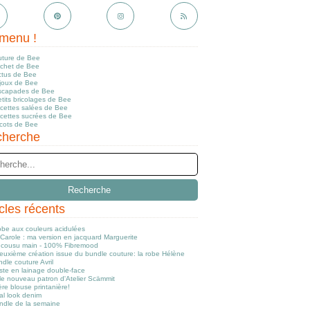
menu !
uture de Bee
ochet de Bee
ctus de Bee
ijoux de Bee
scapades de Bee
tits bricolages de Bee
ecettes salées de Bee
ecettes sucrées de Bee
icots de Bee
herche
icles récents
obe aux couleurs acidulées
Carole : ma version en jacquard Marguerite
cousu main - 100% Fibremood
euxième création issue du bundle couture: la robe Hélène
dle couture Avril
ste en lainage double-face
le nouveau patron d'Atelier Scämmit
re blouse printanière!
al look denim
ndle de la semaine