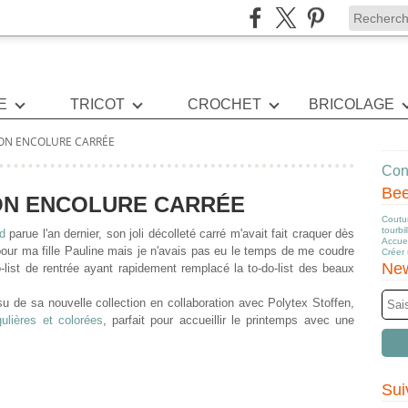
E
TRICOT
CROCHET
BRICOLAGE
ON ENCOLURE CARRÉE
Cont
Be
ON ENCOLURE CARRÉE
Coutur
tourbi
d
parue l'an dernier, son joli décolleté carré m'avait fait craquer dès
Accuei
pour ma fille Pauline mais je
n'avais pas eu le temps de me coudre
Créer
New
o-list de rentrée ayant rapidement remplacé la to-do-list des beaux
u de sa nouvelle collection en collaboration avec Polytex Stoffen,
gulières et
colorées
, parfait pour accueillir le printemps avec une
Sui