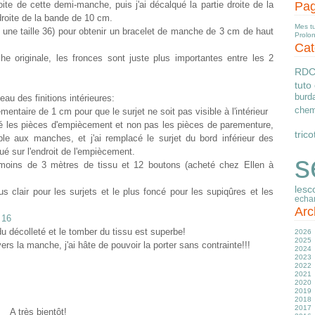
ite de cette demi-manche, puis j'ai décalqué la partie droite de la
Pa
oite de la bande de 10 cm.
Mes t
 une taille 36) pour obtenir un bracelet de manche de 3 cm de haut
Prolo
Cat
originale, les fronces sont juste plus importantes entre les 2
RD
tuto
burd
eau des finitions intérieures:
chem
mentaire de 1 cm pour que le surjet ne soit pas visible à l'intérieur
sé les pièces d'empiècement et non pas les pièces de parementure,
trico
e aux manches, et j'ai remplacé le surjet du bord inférieur des
ué sur l'endroit de l'empiècement.
s
eu moins de 3 mètres de tissu et 12 boutons (acheté chez Ellen à
lesc
plus clair pour les surjets et le plus foncé pour les supiqûres et les
echa
Arc
du décolleté et le tomber du tissu est superbe!
2026
2025
Ju
s la manche, j'ai hâte de pouvoir la porter sans contrainte!!!
2024
J
D
2023
M
N
D
2022
Av
O
N
D
2021
M
S
O
N
D
2020
Fé
Ju
S
S
N
D
2019
J
J
A
A
O
N
D
2018
M
Ju
Ju
S
O
N
D
2017
Av
J
J
Ju
S
O
N
D
A très bientôt!