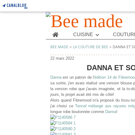
Home
CUISINE
COUTUR
BEE MADE
>
LA COUTURE DE BEE
>
DANNA ET S
22 mars 2022
DANNA ET S
Danna
est un patron de l'
édition 14 de Fibremoo
sa sortie, j'en avais réalisé une version blouse 
la version robe que j'avais imaginée,
et la to-d
jours, le projet avait été mis de côté!
Alors quand Fibremood m'a proposé du tissu iss
j'ai choisi ce
Tencel mélangé aux rayures irré
longue robe boutonnée comme
Danna
!