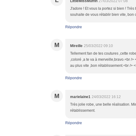
L
LittleMissMuffin
27/03/2022 07:08
J'adore ! Et vous la portez si bien ! Trè
souhaite de vous rétablir bien vite, bon
Répondre
M
Mireille
25/03/2022 09:10
Tellement fan de tes coutures ,cette robe
,coloré ,a te va à merveille,bravo.<br /
au plus vite ,bon rétablissement.<br /> <
Répondre
M
marielaine1
24/03/2022 16:12
Très jolie robe, une belle réalisation. M
rétablissement.
Répondre