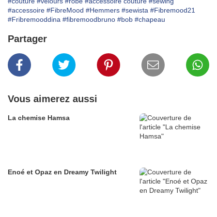
#couture
#velours
#robe
#accessoire couture
#sewing
#accessoire
#FibreMood
#Hemmers
#sewista
#Fibremood21
#Fribremooddina
#fibremoodbruno
#bob
#chapeau
Partager
Vous aimerez aussi
La chemise Hamsa
Enoé et Opaz en Dreamy Twilight