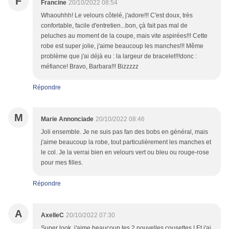
F
Francine
20/10/2022 08:54
Whaouhhh! Le velours côtelé, j'adore!!! C'est doux, très
confortable, facile d'entretien...bon, çà fait pas mal de
peluches au moment de la coupe, mais vite aspirées!!! Cette
robe est super jolie, j'aime beaucoup les manches!!! Même
problème que j'ai déjà eu : la largeur de bracelet!!!donc :
méfiance! Bravo, Barbara!!! Bizzzzz
Répondre
M
Marie Annonciade
20/10/2022 08:46
Joli ensemble. Je ne suis pas fan des bobs en général, mais
j'aime beaucoup la robe, tout particulièrement les manches et
le col. Je la verrai bien en velours vert ou bleu ou rouge-rose
pour mes filles.
Répondre
A
AxelleC
20/10/2022 07:30
Super look, j'aime beaucoup tes 2 nouvelles cousettes ! Et j'ai