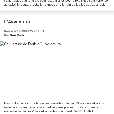
confortables et une allure soignée, parfaites pour être à l'aise sans renoncer
au style! En couture, cette tendance est le terrain de jeu idéal, d'autant plus
que la dernière...
L'Avventura
Publié le 17/09/2025 à 18:01
Par
Bee Made
Maison Fauve vient de lancer sa nouvelle collection l'Avventura et je suis
ravie de vous en partager aujourd'hui deux pièces, qui s'accordent à
merveille: la blouse Volata et le pantalon Andrea! L'AVVENTURA