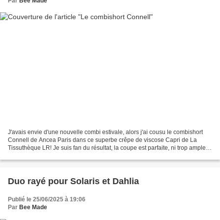
Par
Bee Made
J'avais envie d'une nouvelle combi estivale, alors j'ai cousu le combishort
Connell de Ancea Paris dans ce superbe crêpe de viscose Capri de La
Tissuthèque LR! Je suis fan du résultat, la coupe est parfaite, ni trop ample,
ni trop ajustée, et cet imprimé...
Duo rayé pour Solaris et Dahlia
Publié le 25/06/2025 à 19:06
Par
Bee Made