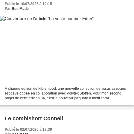
Publié le 10/07/2025 à 12:15
Par
Bee Made
À chaque édition de Fibremood, une nouvelle collection de tissus associés
est développée en collaboration avec Polytex Stoffen. Pour mon second
projet de cette édition 34, c'est le nouveau jacquard à motif floral
particulièrement original que j'ai eu...
Le combishort Connell
Publié le 02/07/2025 à 17:39