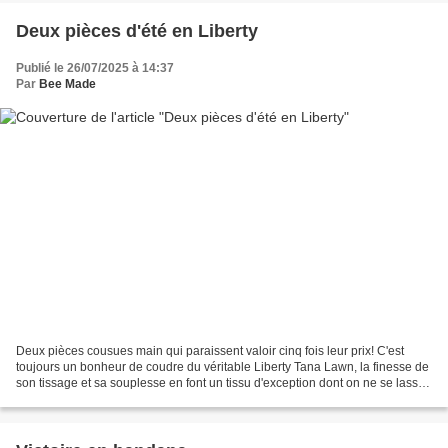
Deux pièces d'été en Liberty
Publié le 26/07/2025 à 14:37
Par
Bee Made
Deux pièces cousues main qui paraissent valoir cinq fois leur prix! C'est
toujours un bonheur de coudre du véritable Liberty Tana Lawn, la finesse de
son tissage et sa souplesse en font un tissu d'exception dont on ne se lasse
jamais! Celui-ci est l'imprimé...