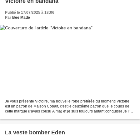
Victoire en bandana
Publié le 17/07/2025 à 18:06
Par
Bee Made
Je vous présente Victoire, ma nouvelle robe préférée du moment! Victoire
est un patron de Maison Cobalt, c'est le deuxième patron que je couds de
cette marque (j'avais cousu Alma) et je suis toujours autant conquise! Je l'ai
réalisée dans un coton imprimé...
La veste bomber Eden