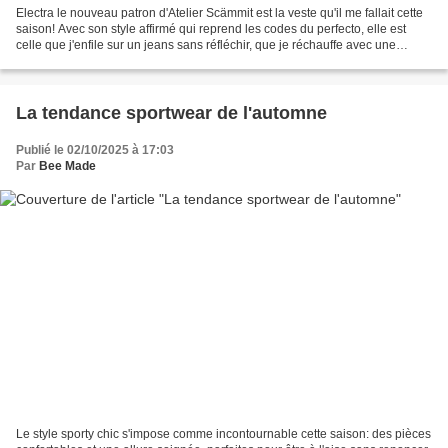
Electra le nouveau patron d'Atelier Scämmit est la veste qu'il me fallait cette
saison! Avec son style affirmé qui reprend les codes du perfecto, elle est
celle que j'enfile sur un jeans sans réfléchir, que je réchauffe avec une
grosse écharpe si les...
La tendance sportwear de l'automne
Publié le 02/10/2025 à 17:03
Par
Bee Made
Le style sporty chic s'impose comme incontournable cette saison: des pièces