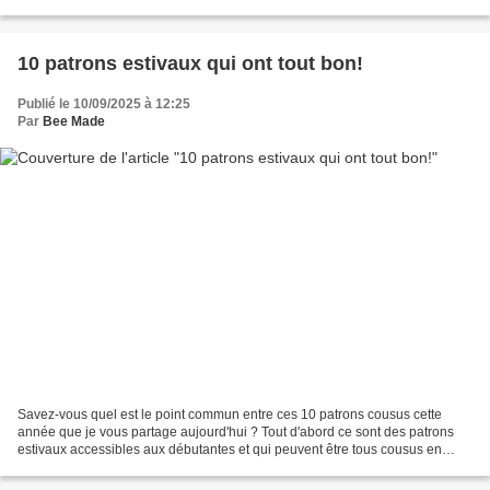
L'Avventura est un véritable hommage au tailoring...
10 patrons estivaux qui ont tout bon!
Publié le 10/09/2025 à 12:25
Par
Bee Made
Savez-vous quel est le point commun entre ces 10 patrons cousus cette
année que je vous partage aujourd'hui ? Tout d'abord ce sont des patrons
estivaux accessibles aux débutantes et qui peuvent être tous cousus en
moins d'une demi-journée, voire même...