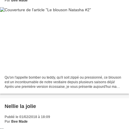
Par
Bee Made
Qu'on l'appelle bomber ou teddy, qu'il soit zippé ou pressionné, ce blouson
est un incontournable de notre vestiaire depuis plusieurs saisons déjà!
Après une première version écossaise, je vous présente aujourd'hui ma
version lainée du blouson Natasha...
Nellie la jolie
Publié le 01/02/2018 à 18:09
Par
Bee Made