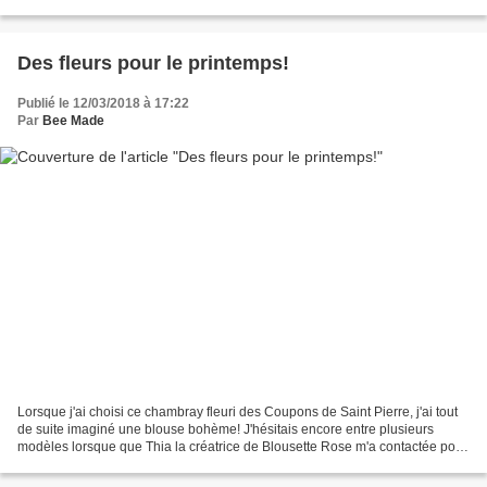
"pour de vrai" que j'ai...
Des fleurs pour le printemps!
Publié le 12/03/2018 à 17:22
Par
Bee Made
Lorsque j'ai choisi ce chambray fleuri des Coupons de Saint Pierre, j'ai tout
de suite imaginé une blouse bohème! J'hésitais encore entre plusieurs
modèles lorsque que Thia la créatrice de Blousette Rose m'a contactée pour
tester Campanule son dernier...