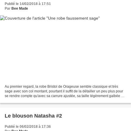
Publié le 14/02/2018 à 17:51
Par
Bee Made
Au premier regard, la robe Bristol de Orageuse semble classique et très
sage avec son col montant, pourtant il suffit de la détailler un peu plus pour
se rendre compte qu'avec sa carrure ajustée, sa taille légèrement galbée et
sa longueur mi-cuisse elle...
Le blouson Natasha #2
Publié le 06/02/2018 à 17:36