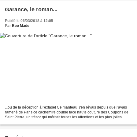
Garance, le roman...
Publié le 06/03/2018 à 12:05
Par
Bee Made
...ou de la déception à l'extase! Ce manteau, j'en rêvais depuis que j'avais
ramené de Paris ce cachemire double face haute couture des Coupons de
Saint Pierre, un trésor qui méritait toutes les attentions et les plus jolies
finitions!Pendant plusieurs...