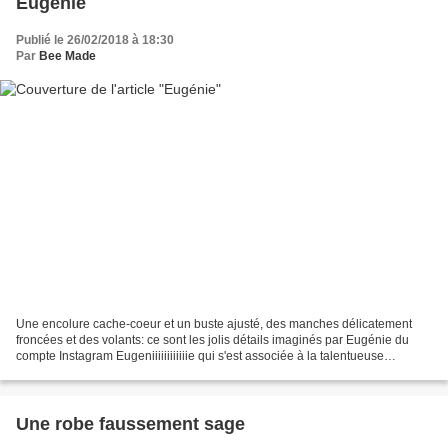
Eugénie
Publié le 26/02/2018 à 18:30
Par
Bee Made
Une encolure cache-coeur et un buste ajusté, des manches délicatement
froncées et des volants: ce sont les jolis détails imaginés par Eugénie du
compte Instagram Eugeniiiiiiiiiiiie qui s'est associée à la talentueuse
Johanna, la créatrice des patrons...
Une robe faussement sage