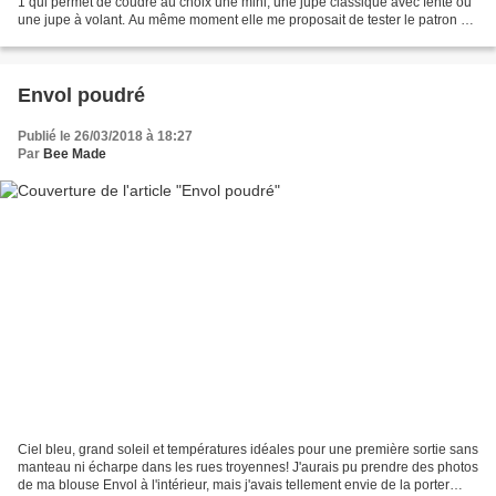
1 qui permet de coudre au choix une mini, une jupe classique avec fente ou
une jupe à volant. Au même moment elle me proposait de tester le patron de
mon choix et de donner...
Envol poudré
Publié le 26/03/2018 à 18:27
Par
Bee Made
Ciel bleu, grand soleil et températures idéales pour une première sortie sans
manteau ni écharpe dans les rues troyennes! J'aurais pu prendre des photos
de ma blouse Envol à l'intérieur, mais j'avais tellement envie de la porter