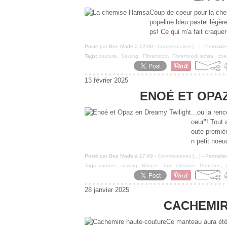
Coup de coeur pour la che
popeline bleu pastel légèr
ps! Ce qui m'a fait craque
Posté par Bee Made à 12:00 -
Commentaires [
…
]
- Permalien
Tags:
couture
,
Sewing
,
Fibremood
,
FibremoodHamsa
,
che
13 février 2025
ENOÉ ET OPA
...ou la ren
oeur"! Tout
oute premièr
n petit noeud
Posté par Bee Made à 17:49 -
Commentaires [
…
]
- Permalien
Tags:
couture
,
sewing
,
Blouse
,
Top
,
chemise
,
Pantalon
,
28 janvier 2025
CACHEMIR
Ce manteau aura été 