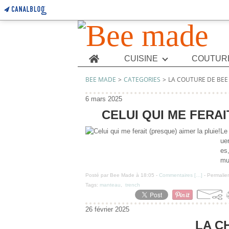
Home
CUISINE
COUTUR
BEE MADE
>
CATEGORIES
>
LA COUTURE DE BEE
6 mars 2025
CELUI QUI ME FERAI
Le
ue
es
mu
Posté par Bee Made à 18:05 -
Commentaires [
…
]
- Permalien
Tags:
manteau
,
trench
26 février 2025
LA C