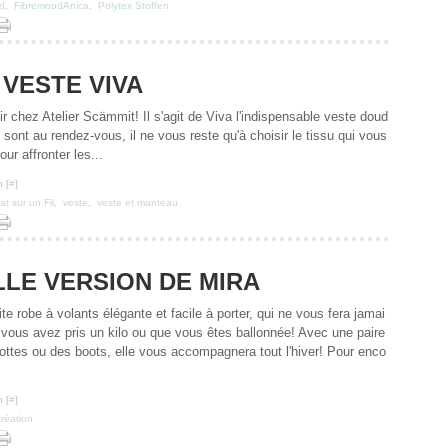
d
,
FibremoodAnica
,
Polytex Stoffen
 VESTE VIVA
r chez Atelier Scämmit! Il s'agit de Viva l'indispensable veste doud
e sont au rendez-vous, il ne vous reste qu'à choisir le tissu qui vous
ur affronter les...
 [
#
]
t sur un Fil
,
veste
,
veste et manteau
LE VERSION DE MIRA
tite robe à volants élégante et facile à porter, qui ne vous fera jamai
vous avez pris un kilo ou que vous êtes ballonnée! Avec une paire
bottes ou des boots, elle vous accompagnera tout l'hiver! Pour enco
 [
#
]
création