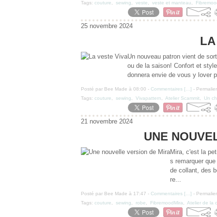
Tags:
couture
,
sewing
,
veste
,
veste et manteau
,
Fibremoo
25 novembre 2024
LA
Un nouveau patron vient de sorti
ou de la saison! Confort et styl
donnera envie de vous y lover po
Posté par Bee Made à 08:00 -
Commentaires [
…
]
- Permalien
Tags:
couture
,
sewing
,
Vivapattern
,
Atelier Scammit
,
Un cha
21 novembre 2024
UNE NOUVEL
Mira, c'est la pe
s remarquer que 
de collant, des 
re...
Posté par Bee Made à 17:47 -
Commentaires [
…
]
- Permalien
Tags:
couture
,
sewing
,
robe
,
FibremoodMira
,
Atelier de la 