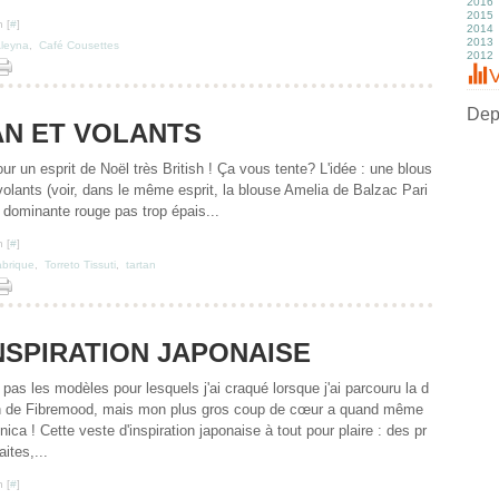
2016
M
M
M
J
A
S
O
N
D
2015
Fé
Av
Av
M
Ju
A
S
O
N
D
 [
#
]
2014
J
M
M
Av
J
Ju
A
S
O
N
D
2013
Fé
Fé
M
M
J
Ju
Ju
S
O
N
D
leyna
,
Café Cousettes
2012
J
J
Fé
Av
M
J
J
A
S
O
N
D
J
M
Av
M
M
Ju
Ju
S
O
N
D
V
Fé
M
Av
Av
J
J
A
S
O
N
J
Fé
M
M
M
M
Ju
A
S
O
J
Fé
Fé
Av
Av
J
Ju
A
S
Depu
J
J
M
M
M
J
Ju
A
AN ET VOLANTS
Fé
Fé
Av
M
J
Ju
J
J
M
Av
M
J
Fé
M
Av
M
ur un esprit de Noël très British ! Ça vous tente? L'idée : une blous
J
Fé
M
Av
olants (voir, dans le même esprit, la blouse Amelia de Balzac Pari
J
Fé
M
J
Fé
 dominante rouge pas trop épais...
 [
#
]
abrique
,
Torreto Tissuti
,
tartan
NSPIRATION JAPONAISE
pas les modèles pour lesquels j'ai craqué lorsque j'ai parcouru la d
ion de Fibremood, mais mon plus gros coup de cœur a quand même
nica ! Cette veste d'inspiration japonaise à tout pour plaire : des pr
aites,...
 [
#
]