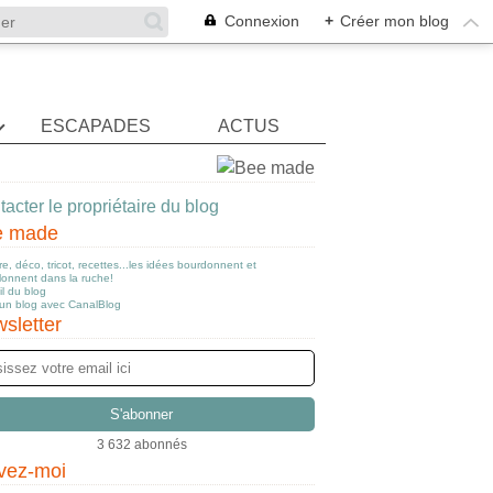
Connexion
+
Créer mon blog
ESCAPADES
ACTUS
acter le propriétaire du blog
e made
e, déco, tricot, recettes...les idées bourdonnent et
llonnent dans la ruche!
l du blog
 un blog avec CanalBlog
sletter
3 632 abonnés
vez-moi