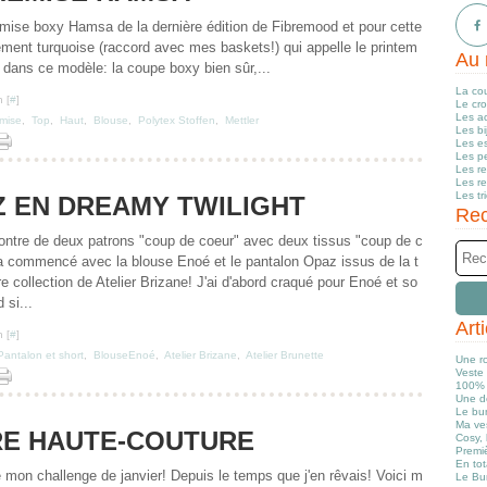
mise boxy Hamsa de la dernière édition de Fibremood et pour cette
ement turquoise (raccord avec mes baskets!) qui appelle le printem
Au 
r dans ce modèle: la coupe boxy bien sûr,...
La co
 [
#
]
Le cr
Les a
mise
,
Top
,
Haut
,
Blouse
,
Polytex Stoffen
,
Mettler
Les b
Les e
Les pe
Les r
Les r
Les tr
Z EN DREAMY TWILIGHT
Rec
contre de deux patrons "coup de coeur" avec deux tissus "coup de c
 a commencé avec la blouse Enoé et le pantalon Opaz issus de la t
e collection de Atelier Brizane! J'ai d'abord craqué pour Enoé et so
 si...
Art
 [
#
]
Pantalon et short
,
BlouseEnoé
,
Atelier Brizane
,
Atelier Brunette
Une r
Veste 
100% 
Une d
Le bun
Ma ve
E HAUTE-COUTURE
Cosy, 
Premiè
En tot
mon challenge de janvier! Depuis le temps que j'en rêvais! Voici m
Le Bu