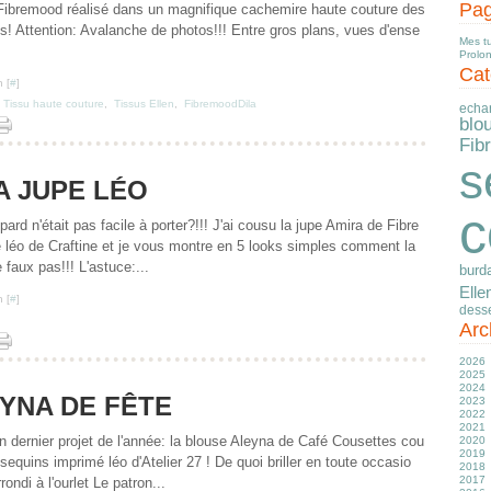
Pa
Fibremood réalisé dans un magnifique cachemire haute couture des
s! Attention: Avalanche de photos!!! Entre gros plans, vues d'ense
Mes t
Prolo
Cat
 [
#
]
,
Tissu haute couture
,
Tissus Ellen
,
FibremoodDila
echa
blo
Fib
s
A JUPE LÉO
c
ard n'était pas facile à porter?!!! J'ai cousu la jupe Amira de Fibre
léo de Craftine et je vous montre en 5 looks simples comment la
 faux pas!!! L'astuce:...
burd
Elle
 [
#
]
desse
Arc
2026
2025
Ju
2024
J
D
YNA DE FÊTE
2023
M
N
D
2022
Av
O
N
D
2021
M
S
O
N
D
n dernier projet de l'année: la blouse Aleyna de Café Cousettes cou
2020
Fé
Ju
S
S
N
D
2019
J
J
A
A
O
N
D
sequins imprimé léo d'Atelier 27 ! De quoi briller en toute occasio
2018
M
Ju
Ju
S
O
N
D
2017
Av
J
J
Ju
S
O
N
D
ondi à l'ourlet Le patron...