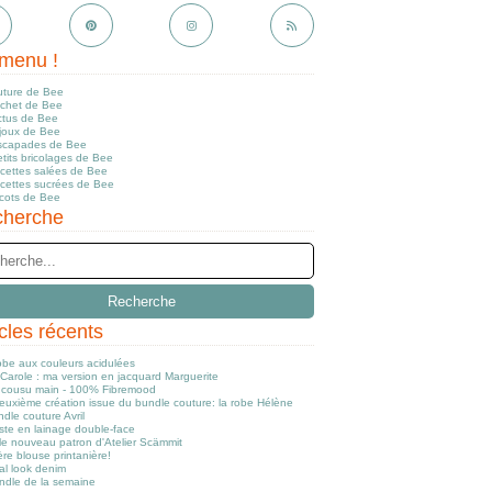
menu !
uture de Bee
ochet de Bee
ctus de Bee
ijoux de Bee
scapades de Bee
tits bricolages de Bee
ecettes salées de Bee
ecettes sucrées de Bee
icots de Bee
herche
icles récents
obe aux couleurs acidulées
Carole : ma version en jacquard Marguerite
cousu main - 100% Fibremood
euxième création issue du bundle couture: la robe Hélène
dle couture Avril
ste en lainage double-face
le nouveau patron d'Atelier Scämmit
re blouse printanière!
al look denim
ndle de la semaine