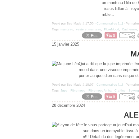
on manteau Dila de 
Tissus Ellen à Troye
mble...
Posté par Bee Made à 17:50 -
Commentaires [
…
]
- Permalien
Tags:
manteau
,
veste et manteau
,
FibreMood
,
Cachemire
15 janvier 2025
M
Qui a dit que la jupe imprimée léop
mood dans une viscose imprimée 
porter au quotidien sans risque de
Posté par Bee Made à 18:07 -
Commentaires [
…
]
- Permalien
Tags:
Jupe
,
Fibremood
,
FibremoodAmira
,
Craftine
,
Sewing
28 décembre 2024
ALE
Je vous partage aujourd'hui mo
sue dans un incroyable tissu à 
n!!! Détail du dos légèrement arr