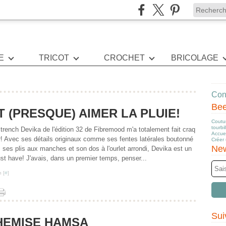
E
TRICOT
CROCHET
BRICOLAGE
Cont
Be
T (PRESQUE) AIMER LA PLUIE!
Coutur
tourbi
 trench Devika de l'édition 32 de Fibremood m'a totalement fait craq
Accuei
r! Avec ses détails originaux comme ses fentes latérales boutonné
Créer
New
, ses plis aux manches et son dos à l'ourlet arrondi, Devika est un
st have! J'avais, dans un premier temps, penser...
 [
#
]
Sui
HEMISE HAMSA