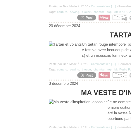
Posté par Bee Made à 12:00 -
Commentaires [
…
]
- Permalien
Tags:
couture
,
sewing
,
blouse
,
chemise
,
top
,
Atelier 27
,
A
20 décembre 2024
TART
Un tartan rouge intemporel po
e festive avec beaucoup de v
s) et un écossais lumineux à
Posté par Bee Made à 17:50 -
Commentaires [
…
]
- Permalien
Tags:
couture
,
sewing
,
blouse
,
chemise
,
top
,
Ma Petite F
3 décembre 2024
MA VESTE D'I
Je ne compte 
ernière édit
été la veste A
oportions parf
Posté par Bee Made à 17:45 -
Commentaires [
…
]
- Permalien