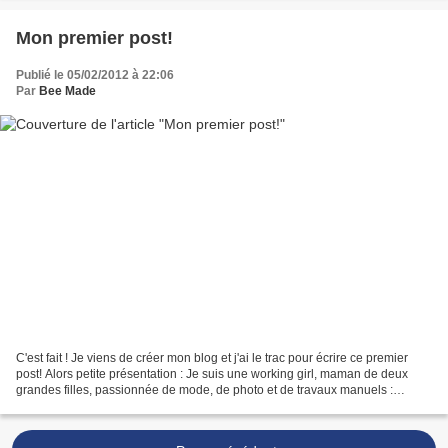
Mon premier post!
Publié le 05/02/2012 à 22:06
Par
Bee Made
C'est fait ! Je viens de créer mon blog et j'ai le trac pour écrire ce premier
post! Alors petite présentation : Je suis une working girl, maman de deux
grandes filles, passionnée de mode, de photo et de travaux manuels :
couture, tricot, bricolage en...