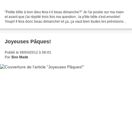
"Petite bête à bon dieu fera-t-il beau dimanche?" Je l'ai posée sur ma main
et avant que j'ai répété trois fois ma question...la p'tite bête s'est envolée!
Youpi! Il fera donc beau dimanche! et ça, ça vaut bien toutes les prévisions
météo du monde! Bon...
Joyeuses Pâques!
Publié le 08/04/2012 à 08:01
Par
Bee Made