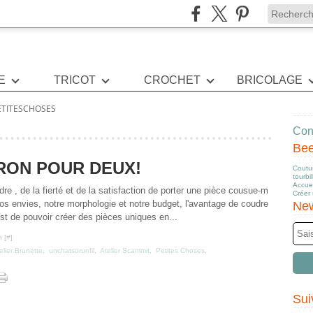
E
TRICOT
CROCHET
BRICOLAGE
ETITESCHOSES
Cont
Be
RON POUR DEUX!
Coutur
tourbi
Accuei
dre , de la fierté et de la satisfaction de porter une pièce cousue-m
Créer
nos envies, notre morphologie et notre budget, l'avantage de coudre
New
t de pouvoir créer des pièces uniques en...
 [
#
]
elier Brunette
,
unchatsurunfil
,
Atelier Scammit
,
Petites Choses
,
Sui