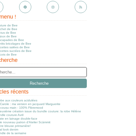
menu !
uture de Bee
ochet de Bee
ctus de Bee
ijoux de Bee
scapades de Bee
tits bricolages de Bee
ecettes salées de Bee
ecettes sucrées de Bee
icots de Bee
herche
icles récents
obe aux couleurs acidulées
Carole : ma version en jacquard Marguerite
cousu main - 100% Fibremood
euxième création issue du bundle couture: la robe Hélène
dle couture Avril
ste en lainage double-face
le nouveau patron d'Atelier Scämmit
re blouse printanière!
al look denim
ndle de la semaine