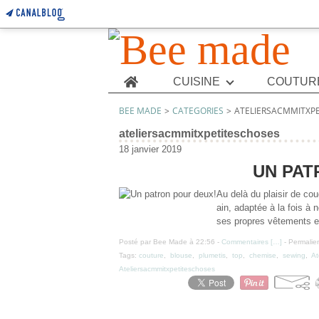
Home
CUISINE
COUTUR
BEE MADE
>
CATEGORIES
>
ATELIERSACMMITXP
ateliersacmmitxpetiteschoses
18 janvier 2019
UN PAT
Au delà du plaisir de cou
ain, adaptée à la fois à 
ses propres vêtements es
Posté par Bee Made à 22:56 -
Commentaires [
…
]
- Permalien
Tags:
couture
,
blouse
,
plumetis
,
top
,
chemise
,
sewing
,
At
Ateliersacmmitxpetiteschoses