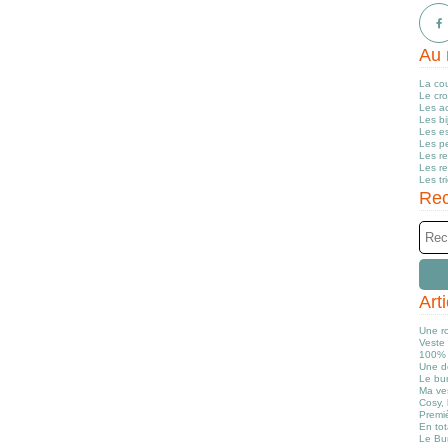
Au 
La co
Le cr
Les a
Les b
Les e
Les pe
Les r
Les r
Les tr
Rec
Art
Une r
Veste 
100% 
Une d
Le bun
Ma ve
Cosy, 
Premiè
En tot
Le Bu