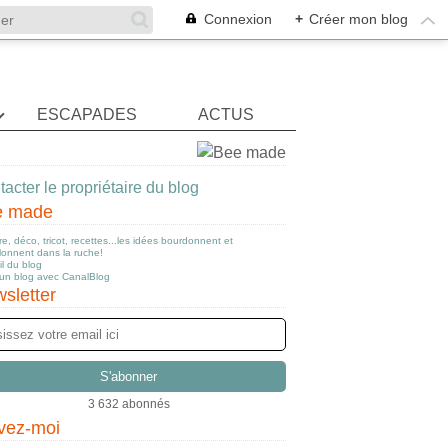
Connexion
+
Créer mon blog
ESCAPADES
ACTUS
acter le propriétaire du blog
e made
e, déco, tricot, recettes...les idées bourdonnent et
llonnent dans la ruche!
l du blog
 un blog avec CanalBlog
sletter
3 632 abonnés
vez-moi