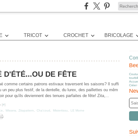
E
TRICOT
CROCHET
BRICOLAGE
Cont
Be
D'ÉTÉ...OU DE FÊTE
Coutur
tourbi
Accuei
 comme certains patrons estivaux traversent les saisons? Il suffi
Créer
su un peu plus festif, de la dentelle, du lurex, des paillettes ou mêm
New
oir pour qu'ils deviennent des tenues parfaites de fête! Zita,...
 [
#
]
ice
,
Wissew
,
Zitapattern
,
Cha'coud
,
Mistertissu
,
LE Morne
Sui