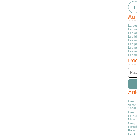
Au 
La co
Le cr
Les a
Les b
Les e
Les pe
Les r
Les r
Les tr
Rec
Art
Une r
Veste 
100% 
Une d
Le bun
Ma ve
Cosy, 
Premiè
En tot
Le Bu