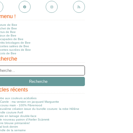
menu !
uture de Bee
ochet de Bee
ctus de Bee
ijoux de Bee
scapades de Bee
tits bricolages de Bee
ecettes salées de Bee
ecettes sucrées de Bee
icots de Bee
herche
icles récents
obe aux couleurs acidulées
Carole : ma version en jacquard Marguerite
cousu main - 100% Fibremood
euxième création issue du bundle couture: la robe Hélène
dle couture Avril
ste en lainage double-face
le nouveau patron d'Atelier Scämmit
re blouse printanière!
al look denim
ndle de la semaine