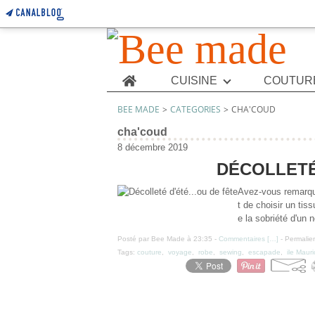
Home
CUISINE
COUTUR
BEE MADE
>
CATEGORIES
>
CHA'COUD
cha'coud
8 décembre 2019
DÉCOLLETÉ 
Avez-vous remarqué
t de choisir un tis
e la sobriété d'un n
Posté par Bee Made à 23:35 -
Commentaires [
…
]
- Permalien
Tags:
couture
,
voyage
,
robe
,
sewing
,
escapade
,
ile Maur