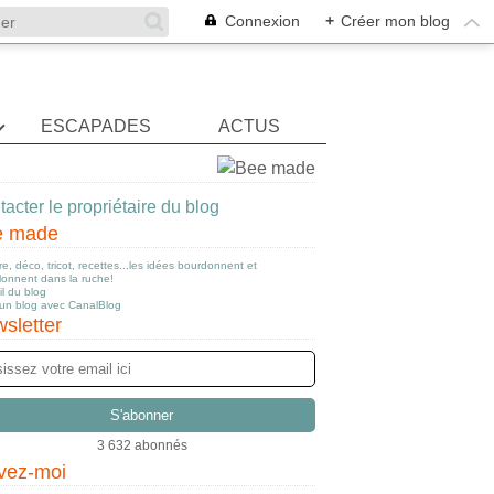
Connexion
+
Créer mon blog
ESCAPADES
ACTUS
acter le propriétaire du blog
e made
e, déco, tricot, recettes...les idées bourdonnent et
llonnent dans la ruche!
l du blog
 un blog avec CanalBlog
sletter
3 632 abonnés
vez-moi