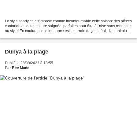
Le style sporty chic s'impose comme incontournable cette saison: des pièces
confortables et une allure soignée, parfaites pour être à l'aise sans renoncer
au style! En couture, cette tendance est le terrain de jeu idéal, d'autant plus
que la dernière...
Dunya à la plage
Publié le 28/09/2023 à 18:55
Par
Bee Made