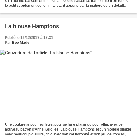
shirt qui me passent entre les mains cette saison se transforment en robes,
le petit supplément de féminité étant apporté par la matière ou un détail!
J''avais commencé avec le...
La blouse Hamptons
Publié le 13/12/2017 à 17:31
Par
Bee Made
Une couturette pour les fêtes, pour se faire plaisir ou pour offrir, avec ce
nouveau patron d'Anne Kerdilès! La blouse Hamptons est un modèle simple
avec beaucoup d'allure, chic avec son col festonné et son jeu de fronces,