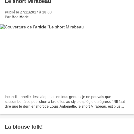
Le short Mirabeau
Publié le 27/11/2017 à 18:03
Par
Bee Made
Inconditionnelle des salopettes en tous genres, je ne pouvais que
succomber à ce petit short à bretelles au style espiègle et régressif!!!IIl faut
dire que le dernier short de Louis Antoinette, le short Mirabeau, est plus
qu'un simple short!Ses bretelles...
La blouse folk!