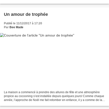
elle s'adapte à tous les styles...
Un amour de trophée
Publié le 11/12/2017 à 17:20
Par
Bee Made
La maison a commencé à prendre des allures de fête et une atmosphère
propice au cocooning s’est installée depuis quelques jours! Comme chaque
année, l’approche de Noël me fait retomber en enfance, il y a comme de la
magie dans l’air, et abstraction faite...