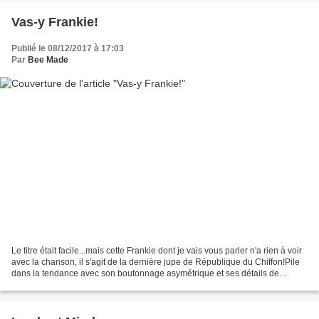
Vas-y Frankie!
Publié le 08/12/2017 à 17:03
Par
Bee Made
Le titre était facile...mais cette Frankie dont je vais vous parler n'a rien à voir
avec la chanson, il s'agit de la dernière jupe de République du Chiffon!Pile
dans la tendance avec son boutonnage asymétrique et ses détails de
poches (asymétriques également!),...