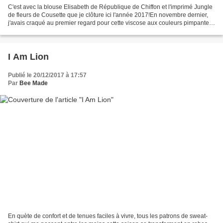
C'est avec la blouse Elisabeth de République de Chiffon et l'imprimé Jungle
de fleurs de Cousette que je clôture ici l'année 2017!En novembre dernier,
j'avais craqué au premier regard pour cette viscose aux couleurs pimpantes
sur le stand de Cousette...
I Am Lion
Publié le 20/12/2017 à 17:57
Par
Bee Made
En quète de confort et de tenues faciles à vivre, tous les patrons de sweat-