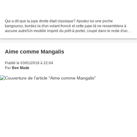
Qui a dit que la jupe droite était classique? Ajoutez-lui une poche
kangourou, bordez-la d'un volant froncé et cette jupe-là ne ressemblera à
aucune autre!Un modèle inspiré du prêt-à-porter, coupé dans le reste d'un
coupon et cousu dans l'après-midi pour...
Aime comme Mangalis
Publié le 03/01/2018 à 22:04
Par
Bee Made