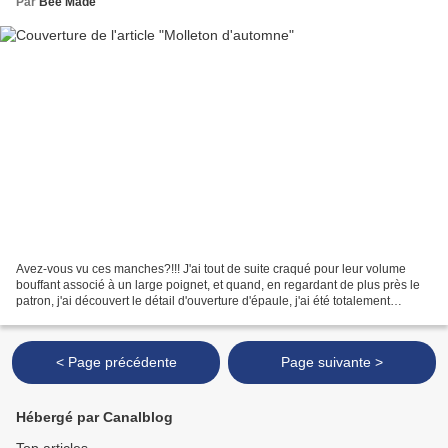
Par
Bee Made
Avez-vous vu ces manches?!!! J'ai tout de suite craqué pour leur volume
bouffant associé à un large poignet, et quand, en regardant de plus près le
patron, j'ai découvert le détail d'ouverture d'épaule, j'ai été totalement
convaincue! Ce patron, c'est...
< Page précédente
Page suivante >
Hébergé par Canalblog