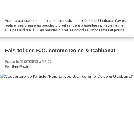
Après avoir craqué pour la collection estivale de Dolce et Gabbana, j’avais
réalisé mes premières boucles d’oreilles (déjà présentées ici) et je ne me
suis pas arrêtée là ! Ces boucles d’oreilles colorées, imposantes et pourtant
ultra légères se coordonnent...
Fais-toi des B.O. comme Dolce & Gabbana!
Publié le 11/07/2013 à 17:40
Par
Bee Made