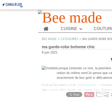
Home
CUISINE
COUTUR
BEE MADE
>
CATEGORIES
>
MA GARDE-ROBE BO
ma garde-robe boheme chic
9 juin 2021
Lorsque j'entends ce mot, la première ch
onbon du même nom!Je pense que cela
exactement de leur goût si délicateme
Posté par Bee Made à 18:19 -
Commentaires [
…
]
- Permalien
Tags:
couture
,
Ellen
,
blouse
,
top
,
sewing
,
haut
,
Ellendec