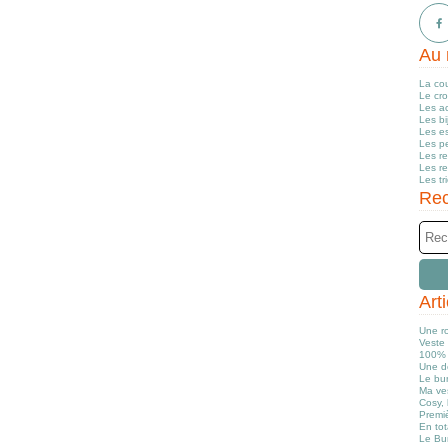
Au 
La co
Le cr
Les a
Les b
Les e
Les pe
Les r
Les r
Les tr
Rec
Art
Une r
Veste 
100% 
Une d
Le bun
Ma ve
Cosy, 
Premiè
En tot
Le Bu