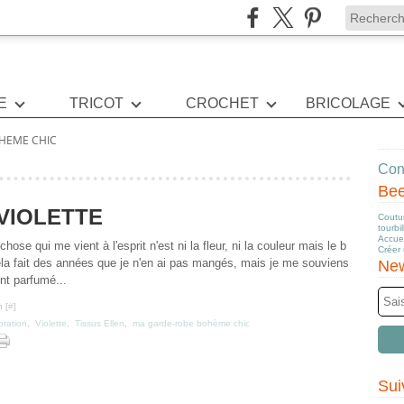
E
TRICOT
CROCHET
BRICOLAGE
HEME CHIC
Cont
Be
VIOLETTE
Coutur
tourbi
Accuei
ose qui me vient à l'esprit n'est ni la fleur, ni la couleur mais le b
Créer
 fait des années que je n'en ai pas mangés, mais je me souviens
New
nt parfumé...
 [
#
]
oration
,
Violette
,
Tissus Ellen
,
ma garde-robe bohème chic
Sui