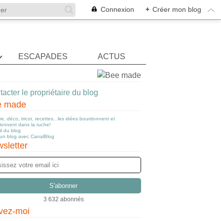
Connexion
+
Créer mon blog
ESCAPADES
ACTUS
acter le propriétaire du blog
e made
e, déco, tricot, recettes...les idées bourdonnent et
llonnent dans la ruche!
l du blog
 un blog avec CanalBlog
sletter
3 632 abonnés
vez-moi