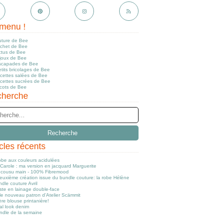
menu !
uture de Bee
ochet de Bee
ctus de Bee
ijoux de Bee
scapades de Bee
tits bricolages de Bee
ecettes salées de Bee
ecettes sucrées de Bee
icots de Bee
herche
icles récents
obe aux couleurs acidulées
Carole : ma version en jacquard Marguerite
cousu main - 100% Fibremood
euxième création issue du bundle couture: la robe Hélène
dle couture Avril
ste en lainage double-face
le nouveau patron d'Atelier Scämmit
re blouse printanière!
al look denim
ndle de la semaine