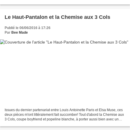
total look, alors naturellement...
Le Haut-Pantalon et la Chemise aux 3 Cols
Publié le 06/06/2016 à 17:26
Par
Bee Made
Issues du dernier partenariat entre Louis Antoinette Paris et Elsa Muse, ces
deux pièces m'ont littéralement fait succomber! Tout d'abord la Chemise aux
3 Cols, coupe boyfriend et popeline blanche, à porter aussi bien avec un
tailleur qu'un jeans usé...