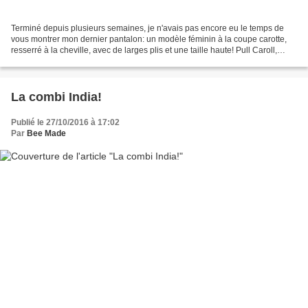
Terminé depuis plusieurs semaines, je n'avais pas encore eu le temps de
vous montrer mon dernier pantalon: un modèle féminin à la coupe carotte,
resserré à la cheville, avec de larges plis et une taille haute! Pull Caroll,
escarpins Minelli et sac Furla...
La combi India!
Publié le 27/10/2016 à 17:02
Par
Bee Made