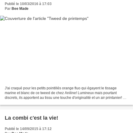
Publié le 10/03/2016 à 17:03
Par
Bee Made
J'ai craqué pour les petits pointillés orange fluo qui égayent le tissage
marine et blanc de ce tweed de chez Aniline! Lumineux mais pourtant
discrets, ils apportent au tissu une touche d'originalité et un air printanier! Et
pour mettre en valeur ce tweed...
La combi c'est la vie!
Publié le 14/09/2015 à 17:12