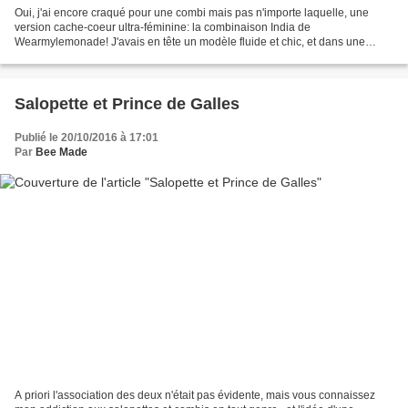
Oui, j'ai encore craqué pour une combi mais pas n'importe laquelle, une
version cache-coeur ultra-féminine: la combinaison India de
Wearmylemonade! J'avais en tête un modèle fluide et chic, et dans une
couleur qui serait tout sauf noire! Après quelques...
Salopette et Prince de Galles
Publié le 20/10/2016 à 17:01
Par
Bee Made
A priori l'association des deux n'était pas évidente, mais vous connaissez