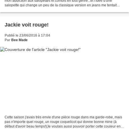
mon addiction aux salopettes et combis en tout genre...et l'idée d'une
salopette qui change un peu de la classique version en jeans me tentait
bien! Lorsque j'ai su que la salopette...
Jackie voit rouge!
Publié le 23/06/2016 à 17:04
Par
Bee Made
Cette saison j'avais très envie d'une pièce rouge dans ma garde-robe, mais
pas n'importe quel rouge, un rouge coquelicot qui donne bonne mine (à
défaut d'avoir beau temps!)Je voulais aussi pouvoir porter cette couleur en