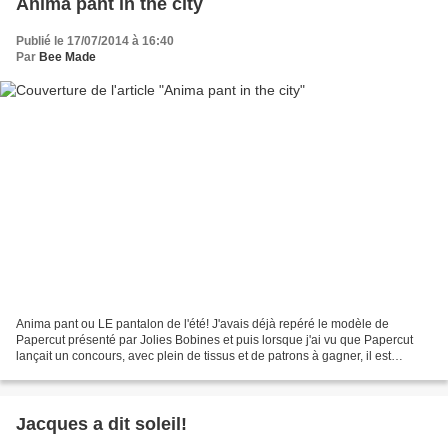
Anima pant in the city
Publié le 17/07/2014 à 16:40
Par
Bee Made
Anima pant ou LE pantalon de l'été! J'avais déjà repéré le modèle de
Papercut présenté par Jolies Bobines et puis lorsque j'ai vu que Papercut
lançait un concours, avec plein de tissus et de patrons à gagner, il est
devenu une obsession, il fallait absolument...
Jacques a dit soleil!