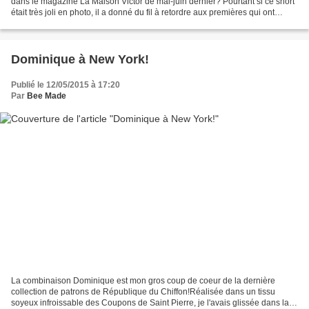
dans le magazine La Maison Victor de mai-juin dernier? Pourtant si ce short
était très joli en photo, il a donné du fil à retordre aux premières qui ont
essayé de le coudre, car...
Dominique à New York!
Publié le 12/05/2015 à 17:20
Par
Bee Made
La combinaison Dominique est mon gros coup de coeur de la dernière
collection de patrons de République du Chiffon!Réalisée dans un tissu
soyeux infroissable des Coupons de Saint Pierre, je l'avais glissée dans la