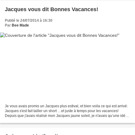
Jacques vous dit Bonnes Vacances!
Publié le 24/07/2014 à 16:30
Par
Bee Made
Je vous avais promis un Jacques plus estival, et bien voila ce qui est arrivé:
Jacques s'est fait tailler un short …et juste à temps pour les vacances!
Depuis que j'avais réalisé mon Jacques jaune soleil, je n'avais qu’une idée
en tête : transformer le...