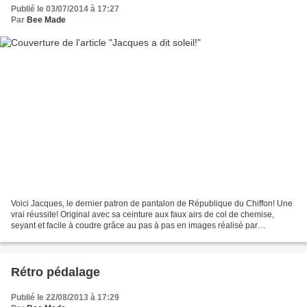
Publié le 03/07/2014 à 17:27
Par
Bee Made
Voici Jacques, le dernier patron de pantalon de République du Chiffon! Une
vrai réussite! Original avec sa ceinture aux faux airs de col de chemise,
seyant et facile à coudre grâce au pas à pas en images réalisé par
Géraldine sur le site de République...
Rétro pédalage
Publié le 22/08/2013 à 17:29