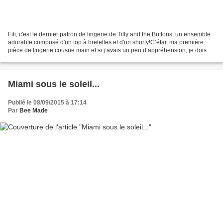
Fifi, c'est le dernier patron de lingerie de Tilly and the Buttons, un ensemble
adorable composé d'un top à bretelles et d'un shorty!C’était ma première
pièce de lingerie cousue main et si j’avais un peu d’appréhension, je dois
reconnaître que j’ai pris...
Miami sous le soleil...
Publié le 08/09/2015 à 17:14
Par
Bee Made