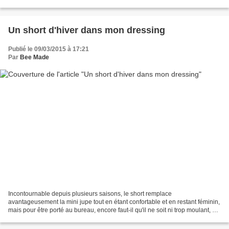
valise pour l'emmener avec moi à New-York,...
Un short d'hiver dans mon dressing
Publié le 09/03/2015 à 17:21
Par
Bee Made
Incontournable depuis plusieurs saisons, le short remplace
avantageusement la mini jupe tout en étant confortable et en restant féminin,
mais pour être porté au bureau, encore faut-il qu'il ne soit ni trop moulant, ni
trop court, bref, qu'il soit décent...