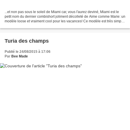
...et non pas sous le soleil de Miami car, vous l'aurez deviné, Miami est le
petit nom du dernier combishort joliment décolleté de Aime comme Marie: un
modèle loose et vraiment cool pour les vacances! Ce modèle est très simple
et rapide à coudre. J'ai...
Turia des champs
Publié le 24/08/2015 à 17:06
Par
Bee Made