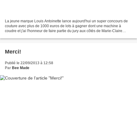
La jeune marque Louis Antoinette lance aujourd'hui un super concours de
couture avec plus de 1000 euros de lots à gagner dont une machine à
coudre et j'ai l'honneur de faire partie du jury aux côtés de Marie-Claire
Idées, Un chat sur un fil et Showroom...
Merci!
Publié le 22/09/2013 à 12:58
Par
Bee Made