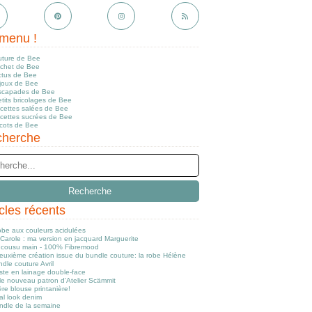
menu !
uture de Bee
ochet de Bee
ctus de Bee
ijoux de Bee
scapades de Bee
tits bricolages de Bee
ecettes salées de Bee
ecettes sucrées de Bee
icots de Bee
herche
icles récents
obe aux couleurs acidulées
Carole : ma version en jacquard Marguerite
cousu main - 100% Fibremood
euxième création issue du bundle couture: la robe Hélène
dle couture Avril
ste en lainage double-face
le nouveau patron d'Atelier Scämmit
re blouse printanière!
al look denim
ndle de la semaine