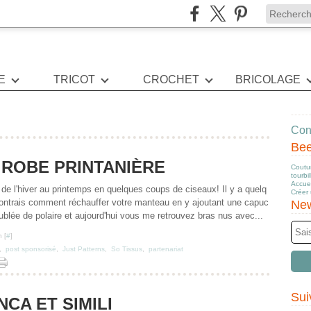
E
TRICOT
CROCHET
BRICOLAGE
Cont
Be
 ROBE PRINTANIÈRE
Coutur
tourbi
Accuei
 l'hiver au printemps en quelques coups de ciseaux! Il y a quelq
Créer
montrais comment réchauffer votre manteau en y ajoutant une capuc
New
blée de polaire et aujourd'hui vous me retrouvez bras nus avec...
 [
#
]
,
post sponsorisé
,
Just Patterns
,
So Tissus
,
partenariat
Sui
CA ET SIMILI