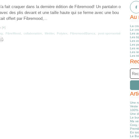
m'a fait craquer dans la dernière édition de Fibremood! Un pantalon o
 avec des plis devant et une taille haute qui se ferme avec une bou
Au 
ait offert par Fibremood,...
La co
 [
#
]
Le cr
ng
,
FibreMood
,
collaboration
,
Mettler
,
Polytex
,
FibremoodBianca
,
post sponsorisé
Les a
Les b
Les e
Les pe
Les r
Les r
Les tr
Rec
Art
Une r
Veste 
100% 
Une d
Le bun
Ma ve
Cosy, 
Premiè
En tot
Le Bu