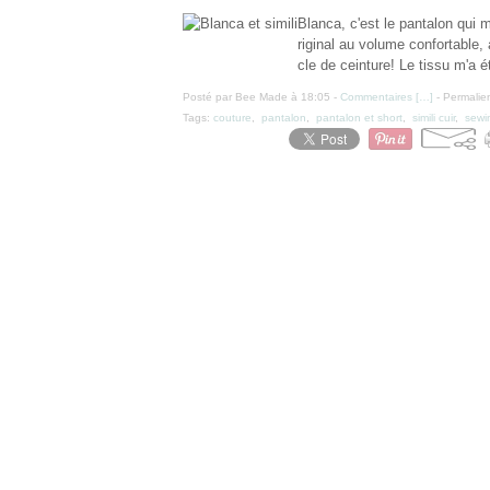
Blanca, c'est le pantalon qui 
riginal au volume confortable,
cle de ceinture! Le tissu m'a ét
Posté par Bee Made à 18:05 -
Commentaires [
…
]
- Permalien
Tags:
couture
,
pantalon
,
pantalon et short
,
simili cuir
,
sewi