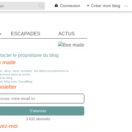
Connexion
+
Créer mon blog
ESCAPADES
ACTUS
acter le propriétaire du blog
e made
e, déco, tricot, recettes...les idées bourdonnent et
llonnent dans la ruche!
l du blog
 un blog avec CanalBlog
sletter
3 632 abonnés
vez-moi