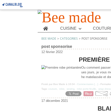
Home
CUISINE
COUTUR
BEE MADE
>
CATEGORIES
>
POST SPONSORISE
post sponsorise
12 février 2022
PREMIÈRE
Ou comment passer de
ues jours, je vous 
he matelassée et dou
Posté par Bee Made à 16:04 -
Commentaires [
…
]
- Permalien
Tags:
couture
,
robe
,
sewing
,
robe porte-feuille
,
wrap dress
17 décembre 2021
BLAN