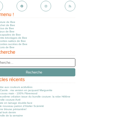
menu !
uture de Bee
ochet de Bee
ctus de Bee
ijoux de Bee
scapades de Bee
tits bricolages de Bee
ecettes salées de Bee
ecettes sucrées de Bee
icots de Bee
herche
icles récents
obe aux couleurs acidulées
Carole : ma version en jacquard Marguerite
cousu main - 100% Fibremood
euxième création issue du bundle couture: la robe Hélène
dle couture Avril
ste en lainage double-face
le nouveau patron d'Atelier Scämmit
re blouse printanière!
al look denim
ndle de la semaine