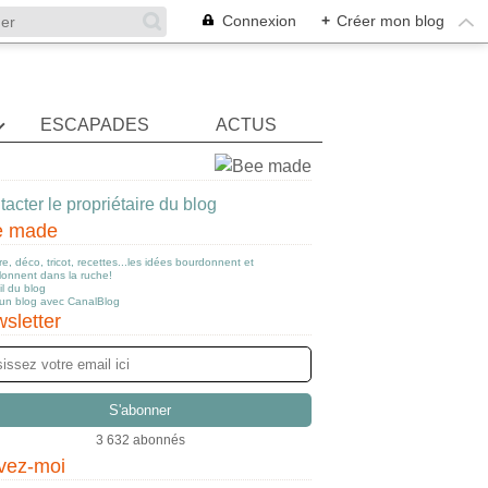
Connexion
+
Créer mon blog
ESCAPADES
ACTUS
acter le propriétaire du blog
e made
e, déco, tricot, recettes...les idées bourdonnent et
llonnent dans la ruche!
l du blog
 un blog avec CanalBlog
sletter
3 632 abonnés
vez-moi