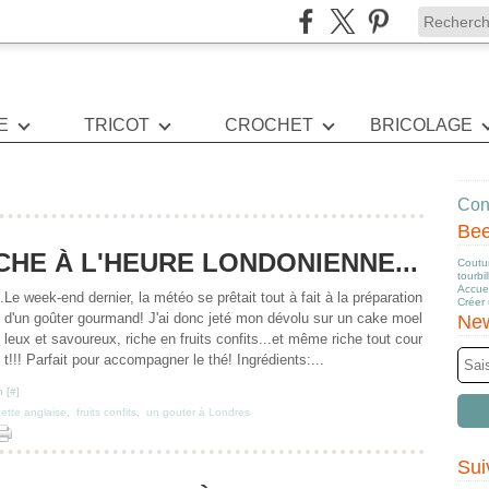
E
TRICOT
CROCHET
BRICOLAGE
Cont
Be
HE À L'HEURE LONDONIENNE...
Coutur
tourbi
Accuei
Le week-end dernier, la météo se prêtait tout à fait à la préparation
Créer
d'un goûter gourmand! J'ai donc jeté mon dévolu sur un cake moel
New
leux et savoureux, riche en fruits confits...et même riche tout cour
t!!! Parfait pour accompagner le thé! Ingrédients:...
 [
#
]
cette anglaise
,
fruits confits
,
un gouter à Londres
Sui