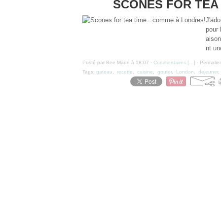
SCONES FOR TEA 
J'ado
pour 
aison
nt un
Posté par Bee Made à 18:07 -
Commentaires [
…
]
- Permalien
Tags:
gateau
,
recette
,
cuisine
,
gouter
,
London
,
dejeuner