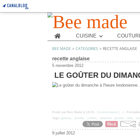
Home
CUISINE
COUTUR
BEE MADE
>
CATEGORIES
>
RECETTE ANGLAISE
recette anglaise
5 novembre 2012
LE GOÛTER DU DIMANC
Posté par Bee Made à 18:31 -
Commentaires [
…
]
- Permalien
Tags:
gateau
,
recette
,
cuisine
,
amande
,
gouter
,
cake
,
re
9 juillet 2012