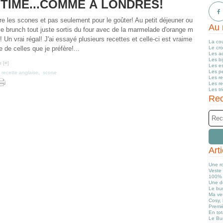
TIME...COMME À LONDRES!
re les scones et pas seulement pour le goûter! Au petit déjeuner ou
Au 
le brunch tout juste sortis du four avec de la marmelade d'orange m
! Un vrai régal! J'ai essayé plusieurs recettes et celle-ci est vraime
La co
e de celles que je préfère!...
Le cr
Les a
Les b
 [
#
]
Les e
Les pe
,
recette anglaise
,
scone
Les r
Les r
Les tr
Rec
Art
Une r
Veste 
100% 
Une d
Le bun
Ma ve
Cosy, 
Premiè
En tot
Le Bu