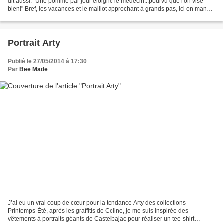
dit aussi: "Une pomme par jour éloigne le médecin...pourvu que l'on vise
bien!" Bref, les vacances et le maillot approchant à grands pas, ici on mange
de plus en plus "healthy",...
Portrait Arty
Publié le 27/05/2014 à 17:30
Par
Bee Made
J’ai eu un vrai coup de cœur pour la tendance Arty des collections
Printemps-Été, après les graffitis de Céline, je me suis inspirée des
vêtements à portraits géants de Castelbajac pour réaliser un tee-shirt