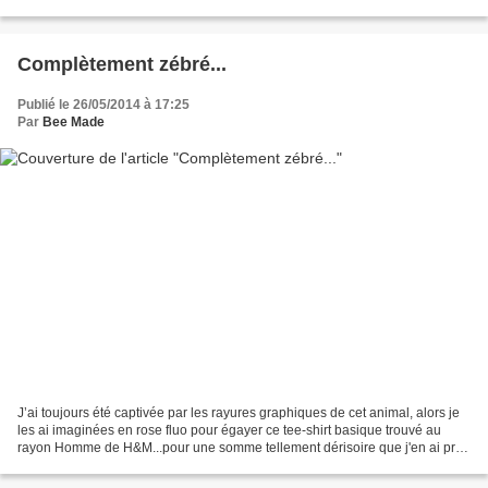
complètement décalé! Défilé Printemps-été 2014...
Complètement zébré...
Publié le 26/05/2014 à 17:25
Par
Bee Made
J’ai toujours été captivée par les rayures graphiques de cet animal, alors je
les ai imaginées en rose fluo pour égayer ce tee-shirt basique trouvé au
rayon Homme de H&M...pour une somme tellement dérisoire que j'en ai pris
deux! (Promis, vous saurez...