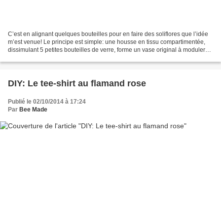
C’est en alignant quelques bouteilles pour en faire des soliflores que l’idée
m’est venue! Le principe est simple: une housse en tissu compartimentée,
dissimulant 5 petites bouteilles de verre, forme un vase original à moduler
suivant son envie et sa...
DIY: Le tee-shirt au flamand rose
Publié le 02/10/2014 à 17:24
Par
Bee Made