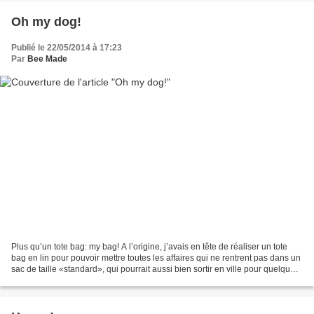
Oh my dog!
Publié le 22/05/2014 à 17:23
Par
Bee Made
Plus qu’un tote bag: my bag! A l’origine, j’avais en tête de réaliser un tote
bag en lin pour pouvoir mettre toutes les affaires qui ne rentrent pas dans un
sac de taille «standard», qui pourrait aussi bien sortir en ville pour quelques
courses, qu’accueillir...