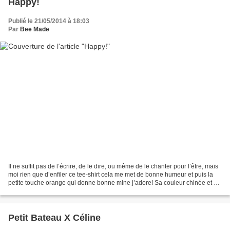
Happy!
Publié le 21/05/2014 à 18:03
Par
Bee Made
Il ne suffit pas de l’écrire, de le dire, ou même de le chanter pour l’être, mais
moi rien que d’enfiler ce tee-shirt cela me met de bonne humeur et puis la
petite touche orange qui donne bonne mine j’adore! Sa couleur chinée et sa
coupe loose me rappelle...
Petit Bateau X Céline