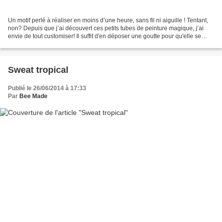
Un motif perlé à réaliser en moins d’une heure, sans fil ni aiguille ! Tentant,
non? Depuis que j’ai découvert ces petits tubes de peinture magique, j’ai
envie de tout customiser! Il suffit d'en déposer une goutte pour qu'elle se
transforme en perle!Pour...
Sweat tropical
Publié le 26/06/2014 à 17:33
Par
Bee Made