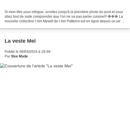
Si mon titre vous intrigue, scrollez jusqu'à la première photo du post et vous
allez tout de suite comprendre que l'on ne va pas parler cuisine!!! 🍓🍓🍓 La
nouvelle collection I Am Myself de I Am Patterns est en ligne depuis un peu
plus d'une dizaine de...
La veste Meï
Publié le 08/04/2024 à 18:48
Par
Bee Made