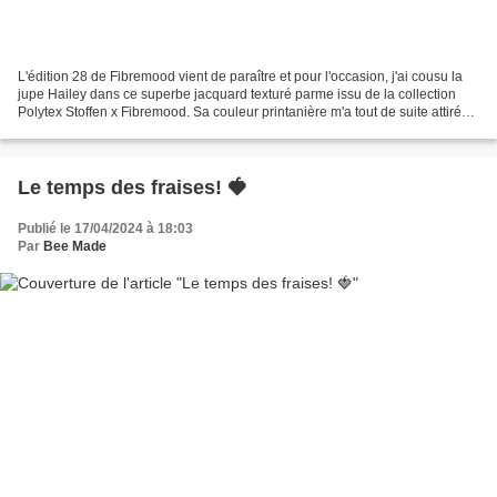
L'édition 28 de Fibremood vient de paraître et pour l'occasion, j'ai cousu la
jupe Hailey dans ce superbe jacquard texturé parme issu de la collection
Polytex Stoffen x Fibremood. Sa couleur printanière m'a tout de suite attirée,
même si ce n'est pas...
Le temps des fraises! 🍓
Publié le 17/04/2024 à 18:03
Par
Bee Made