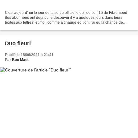
C'est aujourd'hui le jour de la sortie officielle de l'édition 15 de Fibremood
(les abonnées ont déjà pu le découvrir il y a quelques jours dans leurs
boites aux lettres) et moi, comme à chaque édition, j'ai eu la chance de
pouvoir coudre en avant première...
Duo fleuri
Publié le 18/06/2021 à 21:41
Par
Bee Made