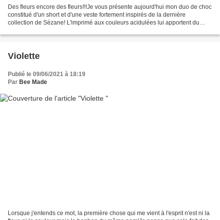
Des fleurs encore des fleurs!!!Je vous présente aujourd'hui mon duo de choc
constitué d'un short et d'une veste fortement inspirés de la dernière
collection de Sézane! L'imprimé aux couleurs acidulées lui apportent du
peps et de la fraicheur et le short...
Violette
Publié le 09/06/2021 à 18:19
Par
Bee Made
Lorsque j'entends ce mot, la première chose qui me vient à l'esprit n'est ni la