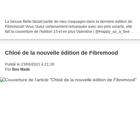
La blouse Belle faisait partie de mes craquages dans la dernière édition de
Fibremood! Vous l'avez certainement remarquée avec ses jolis volants, elle
fait la couverture de l'édition 15 et en plus Valentine ( @Happy_as_a_bee )
vous propose de la coudre...
Chloé de la nouvelle édition de Fibremood
Publié le 23/06/2021 à 21:30
Par
Bee Made