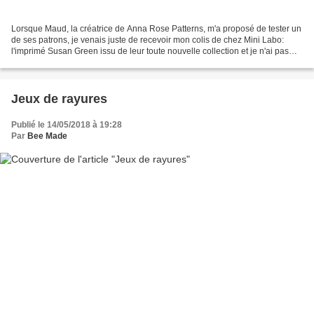
Lorsque Maud, la créatrice de Anna Rose Patterns, m'a proposé de tester un
de ses patrons, je venais juste de recevoir mon colis de chez Mini Labo:
l'imprimé Susan Green issu de leur toute nouvelle collection et je n'ai pas
hésité longtemps pour le choix...
Jeux de rayures
Publié le 14/05/2018 à 19:28
Par
Bee Made