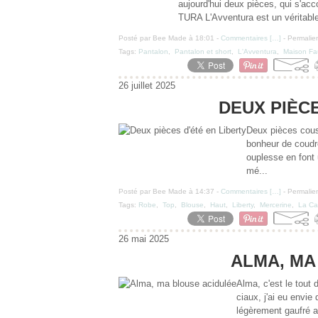
aujourd'hui deux pièces, qui s'acc
TURA L'Avventura est un véritable
Posté par Bee Made à 18:01 -
Commentaires [
…
]
- Permalien
Tags:
Pantalon
,
Pantalon et short
,
L'Avventura
,
Maison Fa
26 juillet 2025
DEUX PIÈCE
Deux pièces cousu
bonheur de coudre
ouplesse en font 
mé...
Posté par Bee Made à 14:37 -
Commentaires [
…
]
- Permalien
Tags:
Robe
,
Top
,
Blouse
,
Haut
,
Liberty
,
Mercerine
,
La Ca
26 mai 2025
ALMA, MA
Alma, c'est le tout
ciaux, j'ai eu envie
légèrement gaufré a