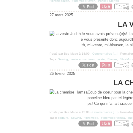
Fibremoodzen
,
FibremoodRaven
,
Polytex Stoffen
27 mars 2025
LA 
Je vous avais prévenu(e)s! La
e vous présente donc aujourd'h
ith, mi-veste, mi-blouson, la p
Posté par Bee Made à 18:00 -
Commentaires [
…
]
- Permalien
Tags:
Sewing
,
veste et manteau
,
veste
,
Blouse
,
FibreMoo
26 février 2025
LA C
Coup de coeur pour la che
popeline bleu pastel légèr
ps! Ce qui m'a fait craque
Posté par Bee Made à 12:00 -
Commentaires [
…
]
- Permalien
Tags:
couture
,
Sewing
,
Fibremood
,
FibremoodHamsa
,
che