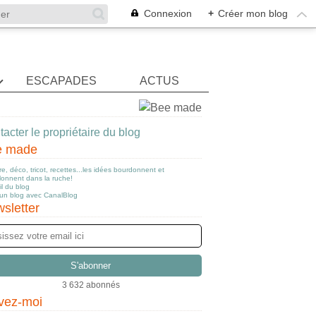
Connexion
+
Créer mon blog
ESCAPADES
ACTUS
acter le propriétaire du blog
e made
e, déco, tricot, recettes...les idées bourdonnent et
llonnent dans la ruche!
l du blog
 un blog avec CanalBlog
sletter
3 632 abonnés
vez-moi