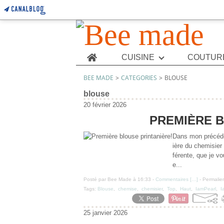
Home
CUISINE
COUTUR
BEE MADE
>
CATEGORIES
>
BLOUSE
blouse
20 février 2026
PREMIÈRE B
Dans mon précéden
ière du chemisier
férente, que je v
e...
Posté par Bee Made à 16:33 -
Commentaires [
…
]
- Permalien
Tags:
Blouse
,
chemise
,
chemisier
,
Top
,
Haut
,
IamPearl
,
I
25 janvier 2026