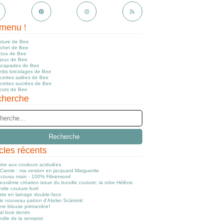
menu !
uture de Bee
ochet de Bee
ctus de Bee
ijoux de Bee
scapades de Bee
tits bricolages de Bee
ecettes salées de Bee
ecettes sucrées de Bee
icots de Bee
herche
icles récents
obe aux couleurs acidulées
Carole : ma version en jacquard Marguerite
cousu main - 100% Fibremood
euxième création issue du bundle couture: la robe Hélène
dle couture Avril
ste en lainage double-face
le nouveau patron d'Atelier Scämmit
re blouse printanière!
al look denim
ndle de la semaine