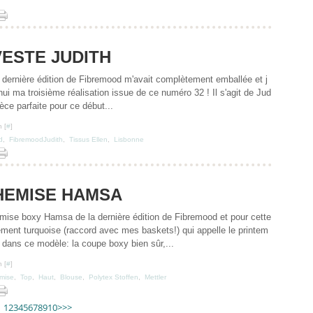
VESTE JUDITH
 dernière édition de Fibremood m'avait complètement emballée et j
ui ma troisième réalisation issue de ce numéro 32 ! Il s'agit de Jud
ièce parfaite pour ce début...
 [
#
]
d
,
FibremoodJudith
,
Tissus Ellen
,
Lisbonne
HEMISE HAMSA
mise boxy Hamsa de la dernière édition de Fibremood et pour cette
ement turquoise (raccord avec mes baskets!) qui appelle le printem
r dans ce modèle: la coupe boxy bien sûr,...
 [
#
]
mise
,
Top
,
Haut
,
Blouse
,
Polytex Stoffen
,
Mettler
1
2
3
4
5
6
7
8
9
10
>
>>