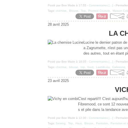
Posté par Bee Made à 17:55 -
Commentaires [
…
]
- Permalien
Tags:
chemise
,
Blouse
,
Top
,
Promod Couture
,
Maison Cob
28 avril 2025
LA C
Lucine le dernier patron d
a Zagrumette, n'est pas une
des autres, tout en étant p
Posté par Bee Made à 18:05 -
Commentaires [
…
]
- Permalien
Tags:
chemise
,
blouse
,
top
,
haut
,
Laeti&Léa
,
Calissone
,
23 avril 2025
VIC
C'est reparti!!! C'est aujourd'
Fibremood, ce sont 12 nouve
s et pile dans la tendance avec
Posté par Bee Made à 12:30 -
Commentaires [
…
]
- Permalien
Tags:
Sewing
,
Top
,
Haut
,
Blouse
,
Pantalon
,
Pantalon et 