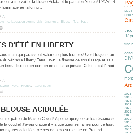
ordent à merveille: la blouse Volata et le pantalon Andrea! L'AVVEN
Pa
 hommage au tailoring...
Mes t
Prolo
 [
#
]
Cat
uve
,
collaboration commerciale rémunérée
,
Blouse
,
Top
,
Haut
trico
Répu
S D'ÉTÉ EN LIBERTY
tuto 
echa
es main qui paraissent valoir cinq fois leur prix! C'est toujours un
DIY
 du véritable Liberty Tana Lawn, la finesse de son tissage et sa s
c
un tissu d'exception dont on ne se lasse jamais! Celui-ci est l'impri
mond
 [
#
]
Arc
ravelle
,
Feye
,
Firenze
,
Atelier 8 Avril
2026
2025
Ju
2024
J
D
2023
M
N
D
 BLOUSE ACIDULÉE
2022
Av
O
N
D
2021
M
S
O
N
D
2020
Fé
Ju
S
S
N
D
 dernier patron de Maison Cobalt! A peine aperçue sur les réseaux so
2019
J
J
A
A
O
N
D
2018
M
Ju
Ju
S
O
N
D
 de la coudre! J'avais craqué il y a quelques semaines pour ce tissu
2017
Av
J
J
Ju
S
O
N
D
ux rayures acidulées pleines de peps sur le site de Promod...
2016
M
M
M
J
A
S
O
N
D
2015
Fé
Av
Av
M
Ju
A
S
O
N
D