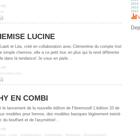
2014
J
M
M
Av
J
Ju
A
S
O
N
D
 [
#
]
2013
Fé
Fé
M
M
J
Ju
Ju
S
O
N
D
2012
J
J
Fé
Av
M
J
J
A
S
O
N
D
alt
J
M
Av
M
M
Ju
Ju
S
O
N
D
V
Fé
M
Av
Av
J
J
A
S
O
N
J
Fé
M
M
M
M
Ju
A
S
O
J
Fé
Fé
Av
Av
J
Ju
A
S
Depu
J
J
M
M
M
J
Ju
A
Fé
Fé
Av
M
J
Ju
HEMISE LUCINE
J
J
M
Av
M
J
Fé
M
Av
M
J
Fé
M
Av
e Laeti et Léa, créé en collaboration avec Clémentine du compte Inst
J
Fé
M
 simple chemise, elle a ce petit truc en plus qui la rend différente
J
Fé
ile dans la tendance! Je vous en parle...
 [
#
]
ChemiseLucine
HY EN COMBI
hui le lancement de la nouvelle édition de Fibremood! L'édition 33 de
aux modèles pour femme, des modèles basiques légèrement twisté
 du bouffant et de l'asymétrie!...
 [
#
]
short
,
combi
,
combipantalon
,
combinaison
,
Fibremood
,
Fibremooded33
,