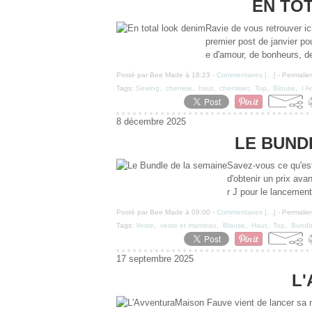
EN TO
Ravie de vous retrouver ici
premier post de janvier p
e d'amour, de bonheurs, de 
Posté par Bee Made à 18:23 -
Commentaires [
…
]
- Permalien
Tags:
Sewing
,
chemise
,
haut
,
chemisier
,
Top
,
Blouse
,
I A
8 décembre 2025
LE BUND
Savez-vous ce qu'est
d'obtenir un prix avan
r J pour le lancement
Posté par Bee Made à 09:00 -
Commentaires [
…
]
- Permalien
Tags:
Veste
,
veste et manteau
,
Blouse
,
Haut
,
Top
,
Bundl
17 septembre 2025
L
Maison Fauve vient de lancer sa no