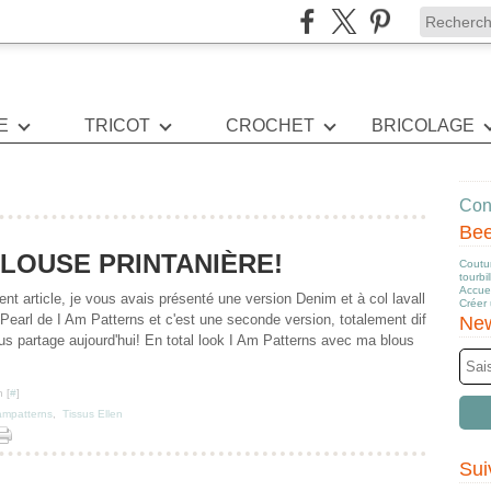
E
TRICOT
CROCHET
BRICOLAGE
Cont
Be
LOUSE PRINTANIÈRE!
Coutur
tourbi
Accuei
t article, je vous avais présenté une version Denim et à col lavall
Créer
 Pearl de I Am Patterns et c'est une seconde version, totalement dif
New
ous partage aujourd'hui! En total look I Am Patterns avec ma blous
 [
#
]
ampatterns
,
Tissus Ellen
Sui