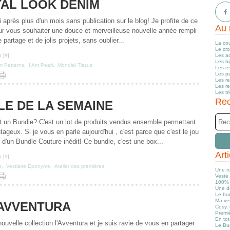
TAL LOOK DENIM
 après plus d'un mois sans publication sur le blog! Je profite de ce
Au 
our vous souhaiter une douce et merveilleuse nouvelle année rempli
partage et de jolis projets, sans oublier...
La co
Le cr
 [
#
]
Les a
Les b
m Patterns
,
I Am Pearl
,
Mondial Tissus
Les e
Les pe
Les r
Les r
Les tr
Rec
LE DE LA SEMAINE
 un Bundle? C'est un lot de produits vendus ensemble permettant
tageux. Si je vous en parle aujourd'hui , c'est parce que c'est le jou
 d'un Bundle Couture inédit! Ce bundle, c'est une box...
Art
 [
#
]
e
,
Vestiaire Eponyme
,
Atelier des premières
Une r
Veste 
100% 
Une d
Le bun
Ma ve
'AVVENTURA
Cosy, 
Premiè
En tot
uvelle collection l'Avventura et je suis ravie de vous en partager
Le Bu