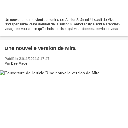
Un nouveau patron vient de sortir chez Atelier Scämmit! Il s'agit de Viva
l'indispensable veste doudou de la saison! Confort et style sont au rendez-
vous, il ne vous reste qu'à choisir le tissu qui vous donnera envie de vous y
lover pour affronter les...
Une nouvelle version de Mira
Publié le 21/11/2024 à 17:47
Par
Bee Made