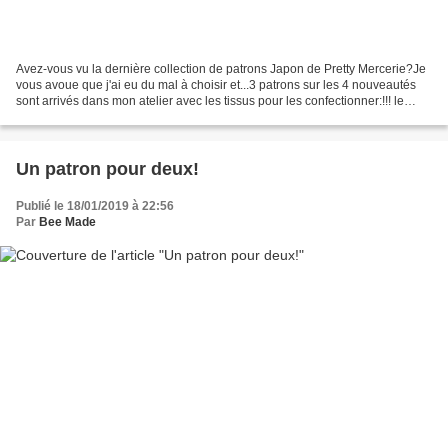
Avez-vous vu la dernière collection de patrons Japon de Pretty Mercerie?Je
vous avoue que j'ai eu du mal à choisir et...3 patrons sur les 4 nouveautés
sont arrivés dans mon atelier avec les tissus pour les confectionner:!!! le
manteau Yokohama et le lainage...
Un patron pour deux!
Publié le 18/01/2019 à 22:56
Par
Bee Made