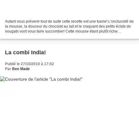
Autant vous prévenir tout de suite cette recette est une tuerie! L'onctuosité de
la mousse, la douceur du chocolat au lait et le craquant des petits éclats de
nougats vont vous faire succomber! Cette mousse étant plutôt riche
(chocolat+crème+nougat),...
La combi India!
Publié le 27/10/2016 à 17:02
Par
Bee Made