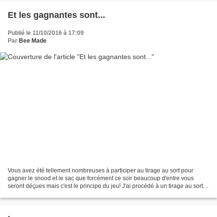
Et les gagnantes sont...
Publié le 11/10/2016 à 17:09
Par
Bee Made
Vous avez été tellement nombreuses à participer au tirage au sort pour
gagner le snood et le sac que forcément ce soir beaucoup d'entre vous
seront déçues mais c'est le principe du jeu! J'ai procédé à un tirage au sort
artisanal: dans une sac 4 papiers...