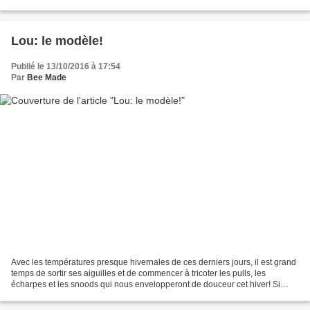
fois je suis toujours aussi impatiente...
Lou: le modèle!
Publié le 13/10/2016 à 17:54
Par
Bee Made
Avec les températures presque hivernales de ces derniers jours, il est grand
temps de sortir ses aiguilles et de commencer à tricoter les pulls, les
écharpes et les snoods qui nous envelopperont de douceur cet hiver! Si
vous cherchez un modèle féminin...