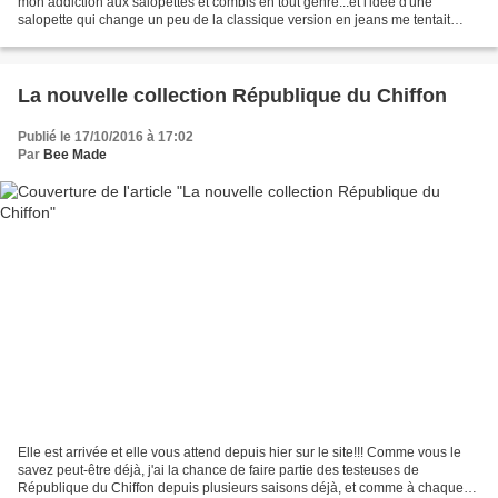
mon addiction aux salopettes et combis en tout genre...et l'idée d'une
salopette qui change un peu de la classique version en jeans me tentait
bien! Lorsque j'ai su que la salopette...
La nouvelle collection République du Chiffon
Publié le 17/10/2016 à 17:02
Par
Bee Made
Elle est arrivée et elle vous attend depuis hier sur le site!!! Comme vous le
savez peut-être déjà, j'ai la chance de faire partie des testeuses de
République du Chiffon depuis plusieurs saisons déjà, et comme à chaque