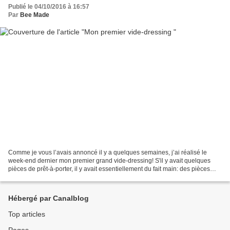
Publié le 04/10/2016 à 16:57
Par
Bee Made
Comme je vous l’avais annoncé il y a quelques semaines, j’ai réalisé le
week-end dernier mon premier grand vide-dressing! S'il y avait quelques
pièces de prêt-à-porter, il y avait essentiellement du fait main: des pièces
que j’avais cousues, tricotées...
Hébergé par Canalblog
Top articles