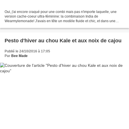
Oui, j'ai encore craqué pour une combi mais pas n'importe laquelle, une
version cache-coeur ultra-féminine: la combinaison India de
Wearmylemonade! J'avais en tête un modèle fluide et chic, et dans une
couleur qui serait tout sauf noire! Après quelques...
Pesto d'hiver au chou Kale et aux noix de cajou
Publié le 24/10/2016 à 17:05
Par
Bee Made