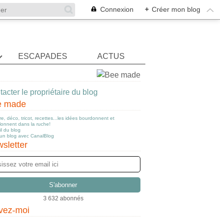
Connexion
+
Créer mon blog
ESCAPADES
ACTUS
acter le propriétaire du blog
e made
e, déco, tricot, recettes...les idées bourdonnent et
llonnent dans la ruche!
l du blog
 un blog avec CanalBlog
sletter
3 632 abonnés
vez-moi