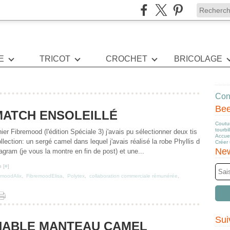
E
TRICOT
CROCHET
BRICOLAGE
Cont
Be
MATCH ENSOLEILLÉ
Coutur
tourbi
nier Fibremood (l'édition Spéciale 3) j'avais pu sélectionner deux tis
Accuei
llection: un sergé camel dans lequel j'avais réalisé la robe Phyllis d
Créer
New
agram (je vous la montre en fin de post) et une...
 [
#
]
emoodAlix
,
FibremoodElisa
,
Polytex
,
collaboration commerciale rémunérée
,
Sui
NABLE MANTEAU CAMEL