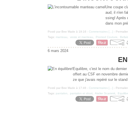
Une coupe cla
aud, il n'en 
ssing! Après 
dans mon pré
Posté par Bee Made à 19:16 -
Commentaires [
…
]
- Permalien
Tags:
manteau
,
veste et manteau
,
Promod Couture
,
Bella
6 mars 2024
EN
Equilibre, c'est le nom du dernier
offert au CSF en novembre dernier,
ze que j'avais repéré sur le stand
Posté par Bee Made à 17:46 -
Commentaires [
…
]
- Permalien
Tags:
pantalon
,
pantalon et short
,
Atelier Scammit
,
Equilib