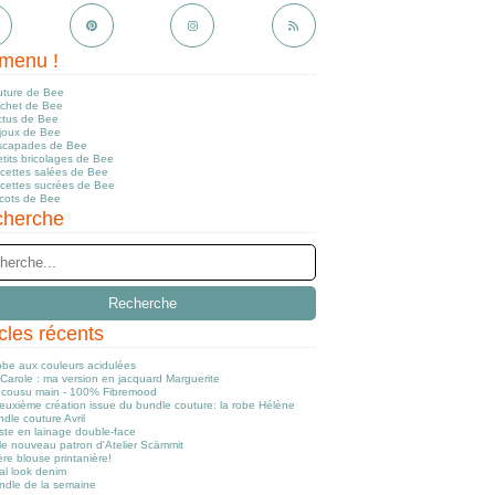
menu !
uture de Bee
ochet de Bee
ctus de Bee
ijoux de Bee
scapades de Bee
tits bricolages de Bee
ecettes salées de Bee
ecettes sucrées de Bee
icots de Bee
herche
icles récents
obe aux couleurs acidulées
Carole : ma version en jacquard Marguerite
cousu main - 100% Fibremood
euxième création issue du bundle couture: la robe Hélène
dle couture Avril
ste en lainage double-face
le nouveau patron d'Atelier Scämmit
re blouse printanière!
al look denim
ndle de la semaine