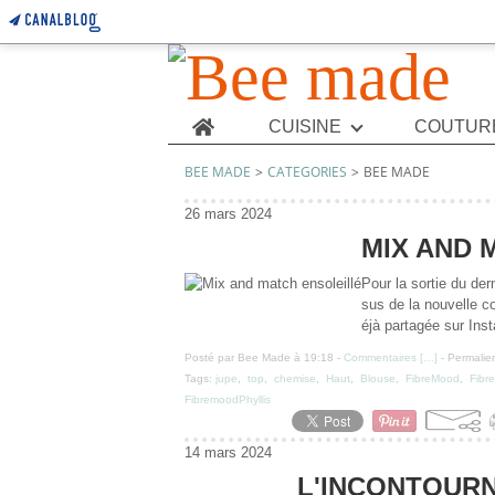
Home
CUISINE
COUTUR
BEE MADE
>
CATEGORIES
>
BEE MADE
26 mars 2024
MIX AND 
Pour la sortie du der
sus de la nouvelle co
éjà partagée sur Inst
Posté par Bee Made à 19:18 -
Commentaires [
…
]
- Permalien
Tags:
jupe
,
top
,
chemise
,
Haut
,
Blouse
,
FibreMood
,
Fibr
FibremoodPhyllis
14 mars 2024
L'INCONTOUR