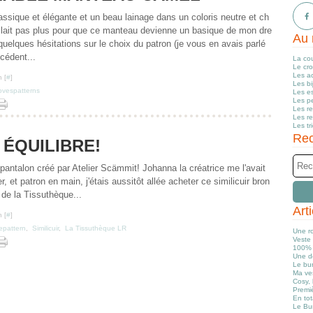
ssique et élégante et un beau lainage dans un coloris neutre et ch
fallait pas plus pour que ce manteau devienne un basique de mon dre
Au 
quelques hésitations sur le choix du patron (je vous en avais parlé
cédent...
La co
Le cr
Les a
 [
#
]
Les b
lovespatterns
Les e
Les pe
Les r
Les r
Les tr
Rec
 ÉQUILIBRE!
 pantalon créé par Atelier Scämmit! Johanna la créatrice me l'avait
 et patron en main, j'étais aussitôt allée acheter ce similicuir bron
 de la Tissuthèque...
Art
 [
#
]
repattern
,
Similicuir
,
La Tissuthèque LR
Une r
Veste 
100% 
Une d
Le bun
Ma ve
Cosy, 
Premiè
En tot
Le Bu