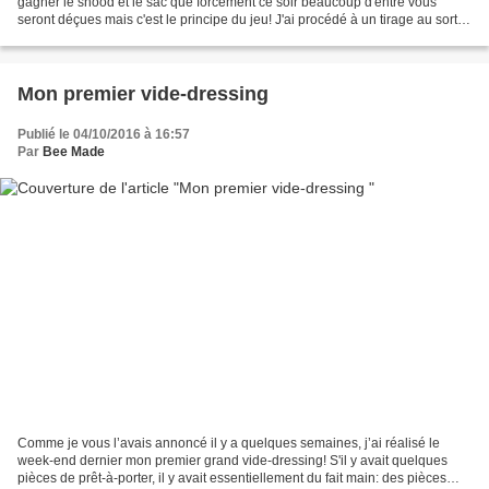
gagner le snood et le sac que forcément ce soir beaucoup d'entre vous
seront déçues mais c'est le principe du jeu! J'ai procédé à un tirage au sort
artisanal: dans une sac 4 papiers...
Mon premier vide-dressing
Publié le 04/10/2016 à 16:57
Par
Bee Made
Comme je vous l’avais annoncé il y a quelques semaines, j’ai réalisé le
week-end dernier mon premier grand vide-dressing! S'il y avait quelques
pièces de prêt-à-porter, il y avait essentiellement du fait main: des pièces