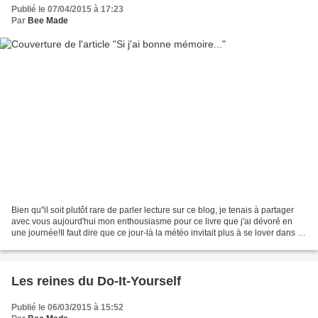
Publié le 07/04/2015 à 17:23
Par
Bee Made
Bien qu''il soit plutôt rare de parler lecture sur ce blog, je tenais à partager
avec vous aujourd'hui mon enthousiasme pour ce livre que j'ai dévoré en
une journée!Il faut dire que ce jour-là la météo invitait plus à se lover dans le
canapé qu'à sortir...
Les reines du Do-It-Yourself
Publié le 06/03/2015 à 15:52