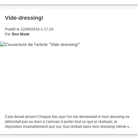
que j’avais cousues, tricotées...
Vide-dressing!
Publié le 12/09/2016 à 17:25
Par
Bee Made
Cela devait arriver! Chaque fois que l'on me demandait si mon dressing ne
débordait pas ou bien si j'arrivais à porter tout ce que je réalisais, je
répondais invariablement que oui, tout rentrait dans mon dressing même si
je devais gérer les changements...