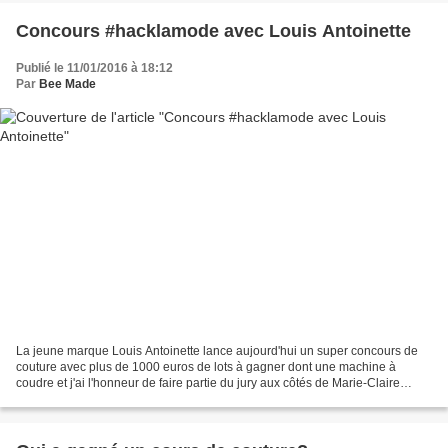
Concours #hacklamode avec Louis Antoinette
Publié le 11/01/2016 à 18:12
Par
Bee Made
La jeune marque Louis Antoinette lance aujourd'hui un super concours de
couture avec plus de 1000 euros de lots à gagner dont une machine à
coudre et j'ai l'honneur de faire partie du jury aux côtés de Marie-Claire
Idées, Un chat sur un fil et Showroom...