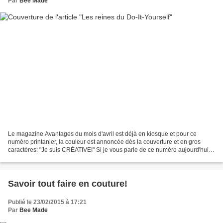
Par
Bee Made
Le magazine Avantages du mois d'avril est déjà en kiosque et pour ce
numéro printanier, la couleur est annoncée dès la couverture et en gros
caractères: "Je suis CRÉATIVE!" Si je vous parle de ce numéro aujourd'hui,
c'est parce que je suis l'une des quatre...
Savoir tout faire en couture!
Publié le 23/02/2015 à 17:21
Par
Bee Made