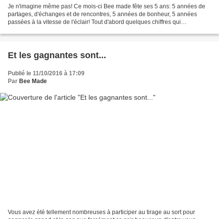
Je n'imagine même pas! Ce mois-ci Bee made fête ses 5 ans: 5 années de
partages, d'échanges et de rencontres, 5 années de bonheur, 5 années
passées à la vitesse de l'éclair! Tout d'abord quelques chiffres qui
m'impressionnent encore!!! Bee made, le blog...
Et les gagnantes sont...
Publié le 11/10/2016 à 17:09
Par
Bee Made
Vous avez été tellement nombreuses à participer au tirage au sort pour