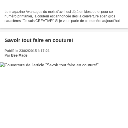
Le magazine Avantages du mois d'avril est déjà en kiosque et pour ce
numéro printanier, la couleur est annoncée dès la couverture et en gros
caractères: "Je suis CRÉATIVE!" Si je vous parle de ce numéro aujourd'hui,
c'est parce que je suis l'une des quatre...
Savoir tout faire en couture!
Publié le 23/02/2015 à 17:21
Par
Bee Made