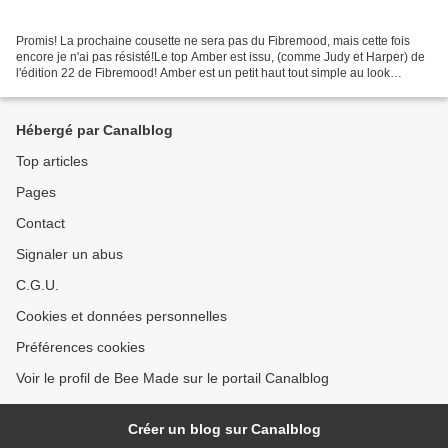
Promis! La prochaine cousette ne sera pas du Fibremood, mais cette fois
encore je n'ai pas résisté!Le top Amber est issu, (comme Judy et Harper) de
l'édition 22 de Fibremood! Amber est un petit haut tout simple au look
vintage indémodable, avec sa patte...
Hébergé par Canalblog
Top articles
Pages
Contact
Signaler un abus
C.G.U.
Cookies et données personnelles
Préférences cookies
Voir le profil de Bee Made sur le portail Canalblog
Créer un blog sur Canalblog