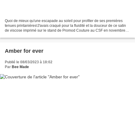
Quoi de mieux qu'une escapade au soleil pour profiter de ses premières
tenues printanières!J'avais craqué pour la fluidité et la douceur de ce satin
de viscose imprimé sur le stand de Promod Couture au CSF en novembre
dernier, avec l'idée d'en faire un...
Amber for ever
Publié le 08/03/2023 à 18:02
Par
Bee Made