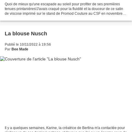
Quoi de mieux qu'une escapade au soleil pour profiter de ses premières
tenues printanières!J'avais craqué pour la fluidité et la douceur de ce satin
de viscose imprimé sur le stand de Promod Couture au CSF en novembre
dernier, avec l'idée d'en faire un...
La blouse Nusch
Publié le 10/11/2022 à 19:56
Par
Bee Made
Il y a quelques semaines, Karine, la créatrice de Bertina m'a contactée pour