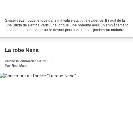
Glisser cette nouvelle jupe dans ma valise était une évidence! Il s'agit de la
jupe Birkin de Bertina Paris, une longue jupe bohème avec un empiècement
taille haute et une fente sur le devant pour montrer ses jambes au moindre
courant d'air! J'avais fait...
La robe Nena
Publié le 20/04/2023 à 19:03
Par
Bee Made