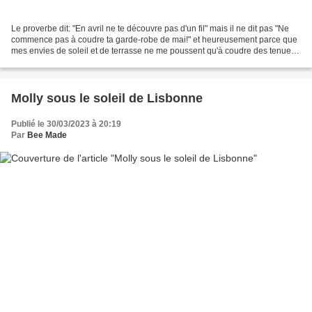
Le proverbe dit: "En avril ne te découvre pas d'un fil" mais il ne dit pas "Ne
commence pas à coudre ta garde-robe de mai!" et heureusement parce que
mes envies de soleil et de terrasse ne me poussent qu'à coudre des tenues
estivales ces derniers jours!!!J'ai...
Molly sous le soleil de Lisbonne
Publié le 30/03/2023 à 20:19
Par
Bee Made