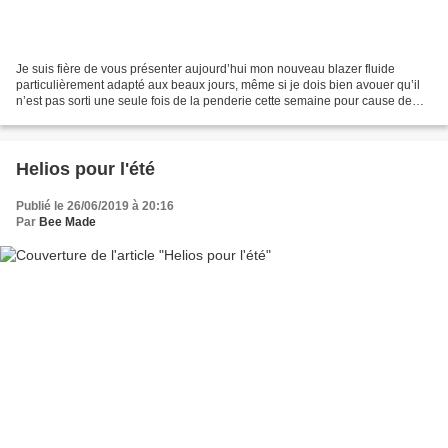
Je suis fière de vous présenter aujourd’hui mon nouveau blazer fluide
particulièrement adapté aux beaux jours, même si je dois bien avouer qu’il
n’est pas sorti une seule fois de la penderie cette semaine pour cause de
canicule! Il s’agit du blazer Kai...
Helios pour l'été
Publié le 26/06/2019 à 20:16
Par
Bee Made