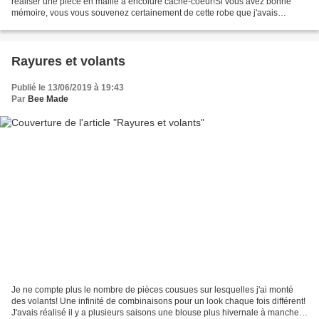
réaliser une pièce en maille à encolure cache-coeur!Si vous avez bonne
mémoire, vous vous souvenez certainement de cette robe que j'avais
réalisée il y a un certain temps en suivant...
Rayures et volants
Publié le 13/06/2019 à 19:43
Par
Bee Made
Je ne compte plus le nombre de pièces cousues sur lesquelles j'ai monté
des volants! Une infinité de combinaisons pour un look chaque fois différent!
J'avais réalisé il y a plusieurs saisons une blouse plus hivernale à manches