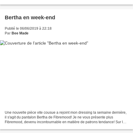
3/4 avec un empiècement...
Bertha en week-end
Publié le 06/06/2019 à 22:18
Par
Bee Made
Une nouvelle pièce vite cousue a rejoint mon dressing la semaine dernière,
il s'agit du pantalon Bertha de Fibremood! Je ne vous présente plus
Fibremood, devenu incontournable en matière de patrons tendance! Sur le
site, les patrons peuvent être achetés...