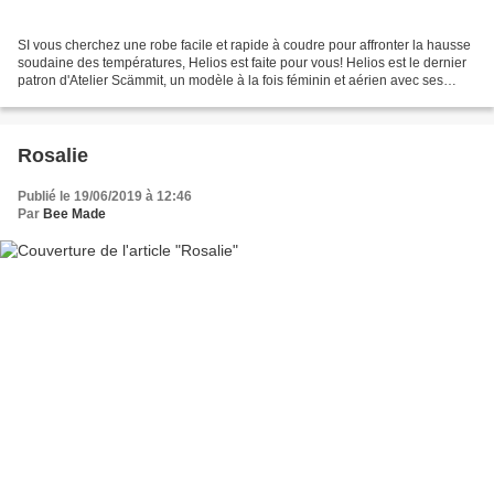
SI vous cherchez une robe facile et rapide à coudre pour affronter la hausse
soudaine des températures, Helios est faite pour vous! Helios est le dernier
patron d'Atelier Scämmit, un modèle à la fois féminin et aérien avec ses
manches papillons, que l'on...
Rosalie
Publié le 19/06/2019 à 12:46
Par
Bee Made