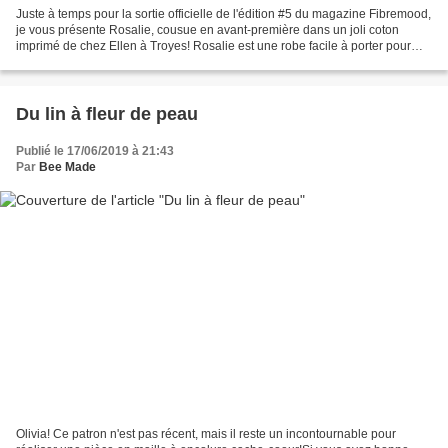
Juste à temps pour la sortie officielle de l'édition #5 du magazine Fibremood,
je vous présente Rosalie, cousue en avant-première dans un joli coton
imprimé de chez Ellen à Troyes! Rosalie est une robe facile à porter pour
l'été avec son encolure en V,...
Du lin à fleur de peau
Publié le 17/06/2019 à 21:43
Par
Bee Made
Olivia! Ce patron n'est pas récent, mais il reste un incontournable pour