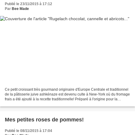
Publié le 23/11/2015 à 17:12
Par
Bee Made
Ce petit croissant très gourmand originaire d'Europe Centrale et traditionnel
de la pâtisserie juive ashkénaze est devenu culte à New-York où du fromage
frais a été ajouté à la recette traditionnelle! Préparé à l'origine pour la
période de Hanoukka (La...
Mes petites roses de pommes!
Publié le 08/11/2015 à 17:04