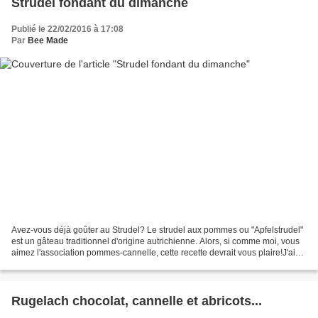
Strudel fondant du dimanche
Publié le 22/02/2016 à 17:08
Par
Bee Made
Avez-vous déjà goûter au Strudel? Le strudel aux pommes ou "Apfelstrudel"
est un gâteau traditionnel d'origine autrichienne. Alors, si comme moi, vous
aimez l'association pommes-cannelle, cette recette devrait vous plaire!J'ai
choisi la version simplifiée...
Rugelach chocolat, cannelle et abricots...