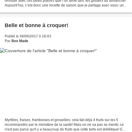
renouer avec ces petits plaisirs que l’on aime tant: les goûters du dimanche!
Aujourd’hui, c’est donc une recette de saison que je partage avec vous: une
tarte aux poires parfumée...
Belle et bonne à croquer!
Publié le 08/06/2017 à 18:03
Par
Bee Made
Myrtilles, fraises, framboises et groseilles: cela fait déjà 4 fruits sur les 5
recommandés par le ministère de la santé! Mais on ne va pas se mentir, ce
n'est pas parce qu'il y a beaucoup de fruits que cette tarte est diététique! En