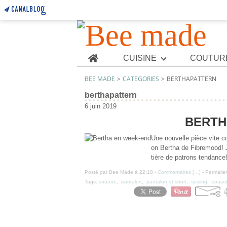
Home
CUISINE
COUTUR
BEE MADE
>
CATEGORIES
>
BERTHAPATTERN
berthapattern
6 juin 2019
BERTH
Une nouvelle pièce vite co
on Bertha de Fibremood! 
tière de patrons tendance!
Posté par Bee Made à 22:18 -
Commentaires [
…
]
- Permalien
Tags:
couture
,
pantalon
,
pantalon et short
,
sewing
,
couset