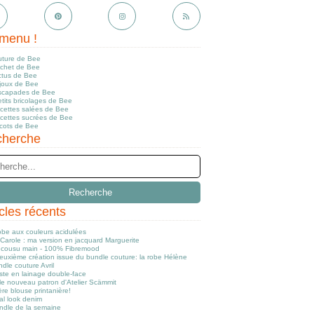
menu !
uture de Bee
ochet de Bee
ctus de Bee
ijoux de Bee
scapades de Bee
tits bricolages de Bee
ecettes salées de Bee
ecettes sucrées de Bee
icots de Bee
herche
icles récents
obe aux couleurs acidulées
Carole : ma version en jacquard Marguerite
cousu main - 100% Fibremood
euxième création issue du bundle couture: la robe Hélène
dle couture Avril
ste en lainage double-face
le nouveau patron d'Atelier Scämmit
re blouse printanière!
al look denim
ndle de la semaine