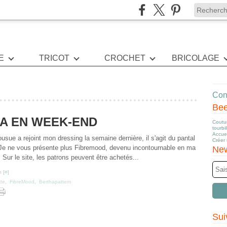
E
TRICOT
CROCHET
BRICOLAGE
Cont
Be
A EN WEEK-END
Coutur
tourbi
Accuei
usue a rejoint mon dressing la semaine dernière, il s'agit du pantal
Créer
Je ne vous présente plus Fibremood, devenu incontournable en ma
New
 Sur le site, les patrons peuvent être achetés...
 [
#
]
te
,
FibreMood
,
Berthapattern
Sui