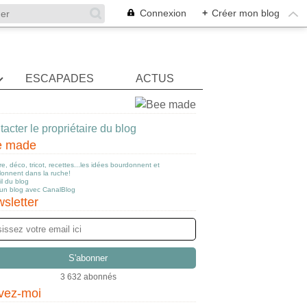
Connexion
+
Créer mon blog
ESCAPADES
ACTUS
acter le propriétaire du blog
e made
e, déco, tricot, recettes...les idées bourdonnent et
llonnent dans la ruche!
l du blog
 un blog avec CanalBlog
sletter
3 632 abonnés
vez-moi