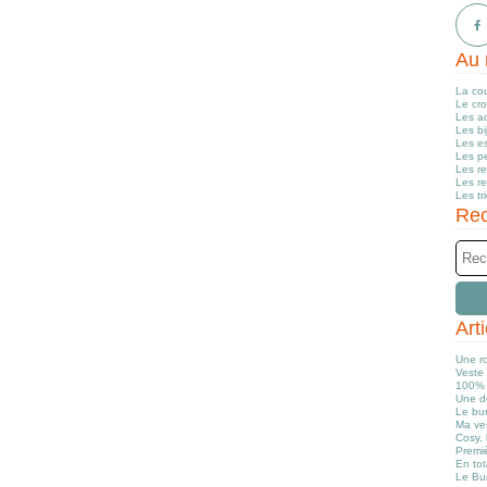
Au 
La co
Le cr
Les a
Les b
Les e
Les pe
Les r
Les r
Les tr
Rec
Art
Une r
Veste 
100% 
Une d
Le bun
Ma ve
Cosy, 
Premiè
En tot
Le Bu