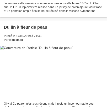
Je termine cette semaine couture avec une nouvelle tenue 100% Un Chat
sur Un Fil: un top oversize réalisé dans un jersey de coton ajouré vieux rose
et un pantalon ample à taille haute réalisé dans la viscose Symphorine
marine issue de la collection Ô...
Du lin à fleur de peau
Publié le 17/06/2019 à 21:43
Par
Bee Made
Olivia! Ce patron n'est pas récent, mais il reste un incontournable pour