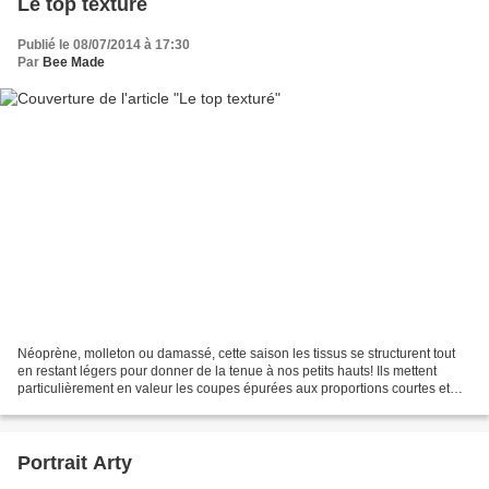
Le top texturé
Publié le 08/07/2014 à 17:30
Par
Bee Made
Néoprène, molleton ou damassé, cette saison les tissus se structurent tout
en restant légers pour donner de la tenue à nos petits hauts! Ils mettent
particulièrement en valeur les coupes épurées aux proportions courtes et
carrés! ...Et qui dit coupe épurée,...
Portrait Arty