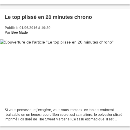
profiter de nos tenues estivales...
Le top plissé en 20 minutes chrono
Publié le 01/06/2016 à 19:30
Par
Bee Made
Si vous pensez que j'exagère, vous vous trompez: ce top est vraiment
réalisable en un temps record!Son secret est sa matière: le polyester plissé
imprimé Foil doré de The Sweet Mercerie! Ce tissu est magique! Il est
infroissable, ne nécessite aucun ourlet...