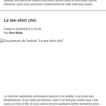
réaliser une pièce en maille à encolure cache-coeur!Si vous avez bonne
mémoire, vous vous souvenez certainement de cette robe que j'avais
réalisée il y a un certain temps en suivant...
Le tee-shirt chic
Publié le 03/09/2018 à 18:30
Par
Bee Made
Le mois de septembre est toujours associé à la rentrée, à la chute des
températures, et au soleil qui décline, mais il ne faut pas oublier que c’est
aussi un mois d’été, et nous avons encore quelques belles semaines pour