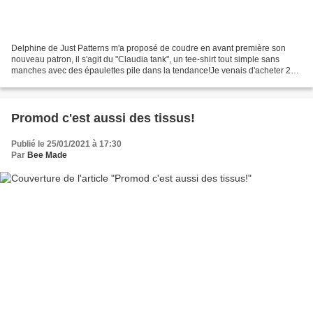
Delphine de Just Patterns m'a proposé de coudre en avant première son
nouveau patron, il s'agit du "Claudia tank", un tee-shirt tout simple sans
manches avec des épaulettes pile dans la tendance!Je venais d'acheter 2
mètres d'un superbe jersey gris, laqué...
Promod c'est aussi des tissus!
Publié le 25/01/2021 à 17:30
Par
Bee Made