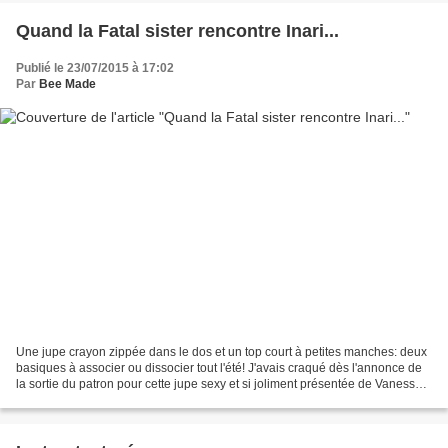
Quand la Fatal sister rencontre Inari...
Publié le 23/07/2015 à 17:02
Par
Bee Made
Une jupe crayon zippée dans le dos et un top court à petites manches: deux
basiques à associer ou dissocier tout l'été! J'avais craqué dès l'annonce de
la sortie du patron pour cette jupe sexy et si joliment présentée de Vanessa
Pouzet! J'attendais juste...