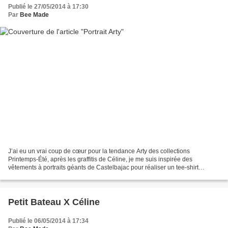
Publié le 27/05/2014 à 17:30
Par
Bee Made
J’ai eu un vrai coup de cœur pour la tendance Arty des collections
Printemps-Été, après les graffitis de Céline, je me suis inspirée des
vêtements à portraits géants de Castelbajac pour réaliser un tee-shirt
complètement décalé! Défilé Printemps-été 2014...
Petit Bateau X Céline
Publié le 06/05/2014 à 17:34