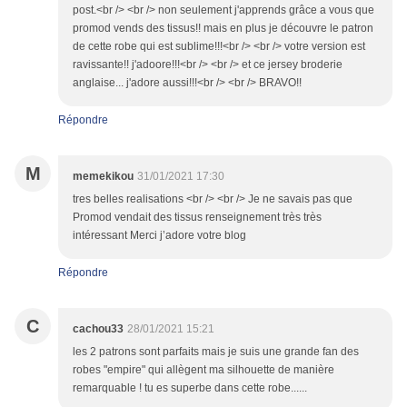
post.<br /> <br /> non seulement j'apprends grâce a vous que
promod vends des tissus!! mais en plus je découvre le patron
de cette robe qui est sublime!!!<br /> <br /> votre version est
ravissante!! j'adoore!!!<br /> <br /> et ce jersey broderie
anglaise... j'adore aussi!!!<br /> <br /> BRAVO!!
Répondre
M
memekikou
31/01/2021 17:30
tres belles realisations <br /> <br /> Je ne savais pas que
Promod vendait des tissus renseignement très très
intéressant Merci j’adore votre blog
Répondre
C
cachou33
28/01/2021 15:21
les 2 patrons sont parfaits mais je suis une grande fan des
robes "empire" qui allègent ma silhouette de manière
remarquable ! tu es superbe dans cette robe......