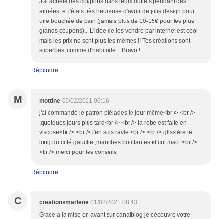
J'ai acheté des coupons dans leurs outlets pendant des
années, et j'étais très heureuse d'avoir de jolis design pour
une bouchée de pain (jamais plus de 10-15€ pour les plus
grands coupons)... L'idée de les vendre par internet est cool
mais les prix ne sont plus les mêmes !! Tes créations sont
superbes, comme d'habitude... Bravo !
Répondre
M
mottine
05/02/2021 06:16
j'ai commandé le patron pléiades le jour même<br /> <br />
,quelques jours plus tard<br /> <br /> la robe est faite en
viscose<br /> <br /> j'en suis ravie <br /> <br /> glissière le
long du coté gauche ,manches bouffantes et col mao !<br />
<br /> merci pour les conseils
Répondre
C
creationsmarlene
01/02/2021 08:43
Grace a la mise en avant sur canalblog je découvre votre