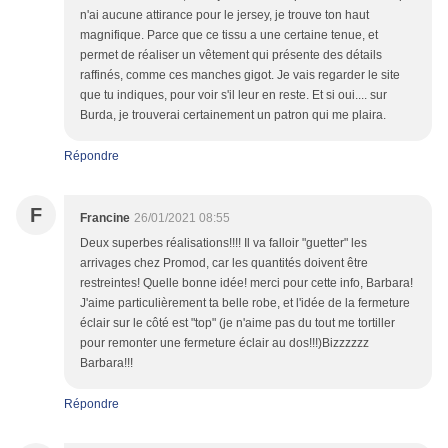
n'ai aucune attirance pour le jersey, je trouve ton haut
magnifique. Parce que ce tissu a une certaine tenue, et
permet de réaliser un vêtement qui présente des détails
raffinés, comme ces manches gigot. Je vais regarder le site
que tu indiques, pour voir s'il leur en reste. Et si oui.... sur
Burda, je trouverai certainement un patron qui me plaira.
Répondre
F
Francine
26/01/2021 08:55
Deux superbes réalisations!!!! Il va falloir "guetter" les
arrivages chez Promod, car les quantités doivent être
restreintes! Quelle bonne idée! merci pour cette info, Barbara!
J'aime particulièrement ta belle robe, et l'idée de la fermeture
éclair sur le côté est "top" (je n'aime pas du tout me tortiller
pour remonter une fermeture éclair au dos!!!)Bizzzzzz
Barbara!!!
Répondre