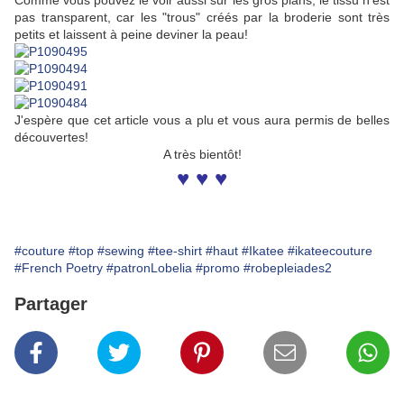
Comme vous pouvez le voir aussi sur les gros plans, le tissu n'est
pas transparent, car les "trous" créés par la broderie sont très
petits et laissent à peine deviner la peau!
J'espère que cet article vous a plu et vous aura permis de belles
découvertes!
A très bientôt!
♥ ♥ ♥
#couture
#top
#sewing
#tee-shirt
#haut
#Ikatee
#ikateecouture
#French Poetry
#patronLobelia
#promo
#robepleiades2
Partager