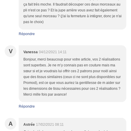
ça fait très moche. Il faudrait découper ces deux morceaux au
pli n'est ce pas ? Et la jupe arrière vous avez fait également
qu'une seul morceau ? (j'ai la fermeture à intégrer, donc je n'ai
pas le choix)
Répondre
V
Vanessa
04/12/2021 14:11
Bonjour, merci beaucoup pour votre article, vos 2 réalisations
sont superbes. Je ne m’y connais pas en couture mais ma
sœur si et je voudrais lui offrir ces 2 patrons pour noël ainsi
que des tissus similaires (ceux ci ne sont plus disponibles sur
Promod), est ce que vous auriez la gentillesse de m aider sur
les dimensions de tissu nécessaires pour ces 2 réalisations ?
Merci mille fois par avance!
Répondre
A
Astrée
17/02/2021 08:11