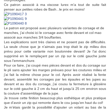
morphologies.
Ce patron associé à ma viscose lurex m'a tout de suite fait
penser aux petites robes de Bash...le prix en moins!
Le patron est proposé avec plusieurs variantes de corsage et de
manches, j'ai choisi ici le corsage avec fente devant et col mao
associé aux manches 3/4 bouffantes.
Les explications sont très claires et ne posent pas de difficultés.
La seule chose que je n'aimais pas trop était le zip milieu dos
prévu pour cette variante non boutonnée devant! Je l'ai donc
supprimé en le remplaçant par un zip sur le coté gauche juste
sous l'emmanchure.
Pour ce faire, j'ai coupé mes pièces devant et dos du corsage sur
le pli sans ajouter les marges prévues pour les coutures milieu et
j'ai fait la même chose pour le col. Après avoir réalisé la fente
devant, assemblé les corsages par les épaules et les jupes au
devant et au dos du corsage, j'ai cousu la fermeture à glissière
sur le coté gauche à 2 cm du haut et jusqu'à 25 cm environ sous
la couture d'assemblage de la jupe.
Je trouve cette finition beaucoup plus esthétique et plus pratique
que d'avoir un zip qui remonte dans le cou jusqu'en haut du col!
Je m'étais gardé la possibilité d'ajouter un volant au bas de la