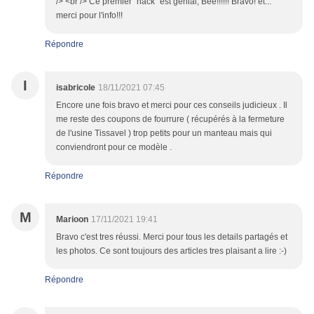
/> <br /> Ce premier "hack" est génial, Bee!!!!!! Bravo! et...
merci pour l'info!!!
Répondre
I
isabricole
18/11/2021 07:45
Encore une fois bravo et merci pour ces conseils judicieux . Il
me reste des coupons de fourrure ( récupérés à la fermeture
de l'usine Tissavel ) trop petits pour un manteau mais qui
conviendront pour ce modèle .
Répondre
M
Marioon
17/11/2021 19:41
Bravo c'est tres réussi. Merci pour tous les details partagés et
les photos. Ce sont toujours des articles tres plaisant a lire :-)
Répondre